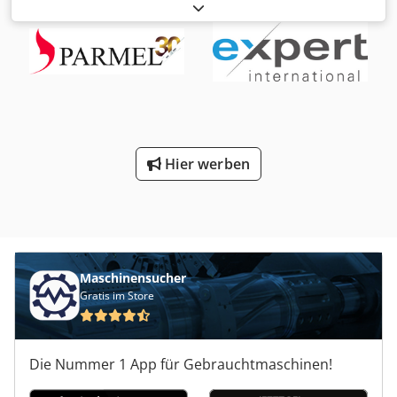
Messergeschwindigkeiten 2 separate
Schüsselgeschwindigkeiten 2 Mischgeschwindigkeiten
Vollständig aus Spezial-Edelstahl gefertigt
Schüsselvolumen 120 Liter aus Edelstahl 1 Stk. Elektrischer
Produktschieber 1 Stk. Hydraulische Kippvorrichtung für
Standard-Fleischwagen BW 120, ohne Wagen
Abmessungen in cm: Breite: 210,0 Tiefe: 210,0 (250 – bei
offenem Deckel) Höhe: 190,0 (bei offenem Deckel) 6 Stk.
Schneidemesser Gesamtanschlusswert: 86 kW
Hier werben
Maschinensucher
Gratis im Store
Die Nummer 1 App für Gebrauchtmaschinen!