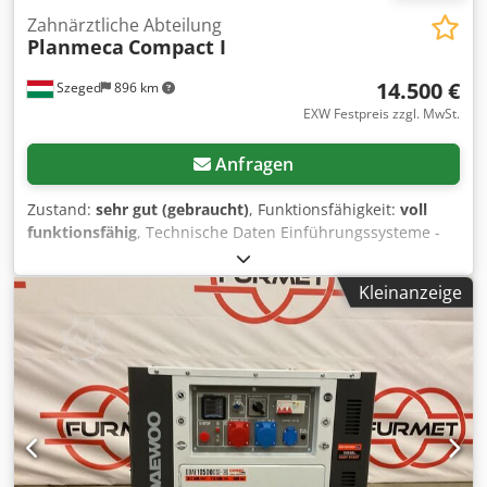
Zahnärztliche Abteilung
Planmeca
Compact I
14.500 €
Szeged
896 km
EXW Festpreis zzgl. MwSt.
Anfragen
Zustand:
sehr gut (gebraucht)
, Funktionsfähigkeit:
voll
funktionsfähig
, Technische Daten Einführungssysteme -
Stationäre Versorgung mit balancierten
Instrumentenarmen - Stationäre Versorgung mit
Kleinanzeige
hängenden Schlauchinstrumenten Stromanschluss 100
VAC, 115 VAC. 220-240VAC Netzfrequenz 50/60 Hz
Wassereingangsdruck 300-900 kPa (43-130 psi)
Lufteingangsdruck 550-900 kPa (80-130 psi) Gewicht 130 kg
(290 lbs) Montage Zur Befestigung am Boden Chedpfeq
Hfhpjx Ap Eoa Rahmen Aluminiumgusslegierung Farbe
Weiß (RAL 9016), siehe Polstervarianten Ausgezeichneter
Zustand. Bitte schauen Sie sich auch unsere anderen
Angebote an.