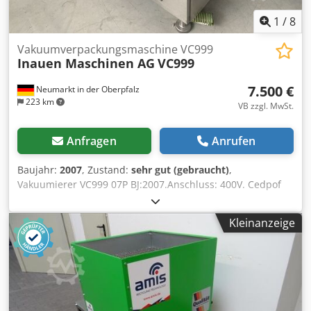
1
/
8
Vakuumverpackungsmaschine VC999
Inauen Maschinen AG
VC999
7.500 €
Neumarkt in der Oberpfalz
223 km
VB zzgl. MwSt.
Anfragen
Anrufen
Baujahr:
2007
, Zustand:
sehr gut (gebraucht)
,
Vakuumierer VC999 07P BJ:2007.Anschluss: 400V. Cedpof
Srcfsfx Ap Eoha Maße Kammer ca. 88x50x15cm, mit 2x
CLFH 220 Rietschle Vakuumpumpen. Bj:1998 Leistung 2x
Kleinanzeige
5.5 kW. Sehr guter Zustand, funktioniert einwandfrei.