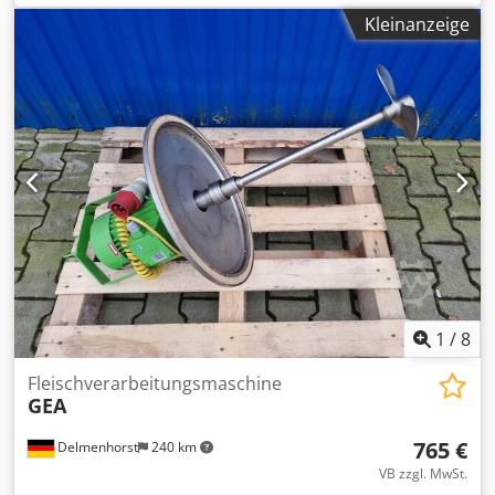
Laser, mit verfügbaren Leistungsoptionen von 60 bis 600
Kleinanzeige
Watt, unter Verwendung von geschlossener
Lasertechnologie für konstante Performance •
Mechanische Werkzeuge: Unterstützt eine Vielzahl von
Werkzeugen, darunter Fräser, oszillierende Messer,
Ziehmesser, Kiss-Cut-Messer und Rillräder •
Steuerungssystem: Ausgestattet mit Zünds ZCC V3
Software, die eine präzise Steuerung der Schneidvorgänge
ermöglicht Csdpswm Nu Djfx Ap Ejha • Zusätzliche
Merkmale: o Optische Registrierkamera für erhöhte
Präzision o Integriertes Fördersystem für effizientes
Materialhandling o Modulares Design ermöglicht den
parallelen Betrieb von bis zu drei Werkzeugen gleichzeitig
1
/
8
Fleischverarbeitungsmaschine
GEA
765 €
Delmenhorst
240 km
VB zzgl. MwSt.