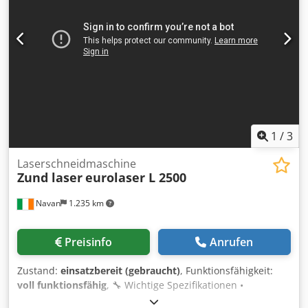
1
/
3
Laserschneidmaschine
Zund laser
eurolaser L 2500
Navan
1.235 km
Preisinfo
Anrufen
Zustand:
einsatzbereit (gebraucht)
, Funktionsfähigkeit:
voll funktionsfähig
, 🔧 Wichtige Spezifikationen •
Arbeitsbereich: 2.500 mm × 1.800 mm • Laserquelle: CO₂-