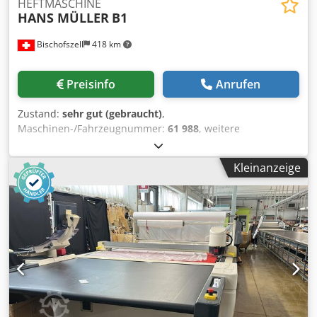
HEFTMASCHINE
HANS MÜLLER
B1
Bischofszell
418 km
Preisinfo
Anrufen
Zustand:
sehr gut (gebraucht)
,
Maschinen-/Fahrzeugnummer:
61 988
, weitere
MASCHINEN / ERSATZTEILE & MASCHINEKOMPONENTE
dieser Art sind in unserem Lager verfügbar. AUF ANFRAGE
Kleinanzeige
Chodpfx Apop H Tkio Eoa