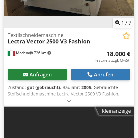
1
/
7
Textilschneidemaschine
Lectra
Vector 2500 V3 Fashion
18.000 €
Modena
726 km
Festpreis zzgl. MwSt.
Anfragen
Anrufen
Zustand:
gut (gebraucht)
, Baujahr:
2005
, Gebrauchte
Stoffschneidemaschine Lectra Vector 2500 V3 Fashion,
Baujahr 2005 – Betriebsstunden: 7100 – Nutzbare
Schnittbreite: 170 cm – Schnitthöhe: 2,5 cm – Neuer
Kleinanzeige
Computer mit installiertem Windows 10, 4000-Stunden-Kit
vor 1 Jahr durchgeführt – in gutem Zustand. Sofort
verfügbar. Chsdpfet Ipk Sjx Ap Eea