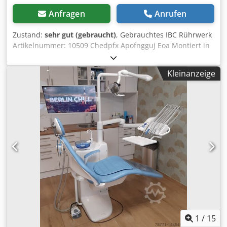
Anfragen
Anrufen
Zustand:
sehr gut (gebraucht)
, Gebrauchtes IBC Rührwerk
Artikelnummer: 10509 Chedpfx Apofngguj Eoa Montiert in
455mm Domdeckel mit Spannring. Kontaktschalter am
Domdeckel Passend zu den IBC 10507 (900L) und 10508
Kleinanzeige
(500L) Letzter Verwendungszweck: Lebensmittel Material
(medienberührt): 1.4301 Edelstahl Rührorgan: Propeller
Hersteller: GEA Stelzer Motor: Hersteller: Siemens
Leistung: 1,1 kW Drehzahl: 930 /min Spannung: 230/400 V
Rührorgan: Dreiblattpropeller an Edelstahlwelle mit
Schnellkupplung Wellenlänge: 520mm
1
/
15