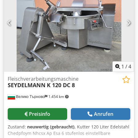
1
/
4
Fleischverarbeitungsmaschine
SEYDELMANN
K 120 DC 8
Велико Търново
1.454 km
Preisinfo
Anrufen
Zustand:
neuwertig (gebraucht)
, Kutter 120 Liter Edelstahl
Chedpfoym Nhcsx Ap Esa 6 stufenlos einstellbare