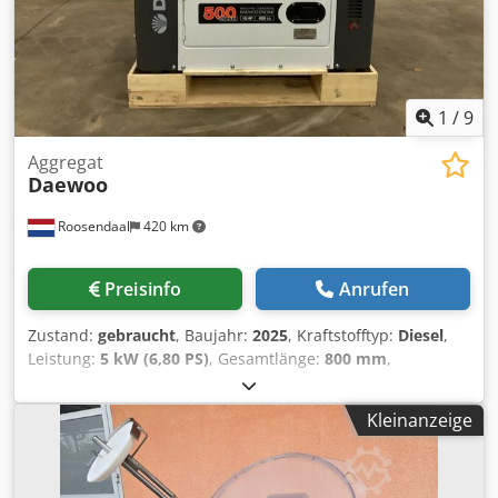
1
/
9
Aggregat
Daewoo
Roosendaal
420 km
Preisinfo
Anrufen
Zustand:
gebraucht
, Baujahr:
2025
, Kraftstofftyp:
Diesel
,
Leistung:
5 kW (6,80 PS)
, Gesamtlänge:
800 mm
,
Gesamtbreite:
600 mm
, Gesamthöhe:
600 mm
,
Generatorleistung: 8,1 kVA Csdpsyay Tiefx Ap Esha
Kleinanzeige