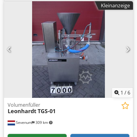
3 kW: 140 bar, Spannung: 400 V, Frequenz: 50 Hz,
Kleinanzeige
Absicherung: 16 A, Leistung ca.: 20-35 kg/h, Gewicht ca.:
300 kg - Einfachste Handhabung - Hydraulische Steuerung
- Brikett-Durchmesser 60 mm - Brikettlänge nach Wunsch
einstellbar (max. 60 mm) - Motor mit Motorschutzschalter
und Not-Halt ausgerüstet - Keine elektronischen Bauteile
wie Regler, Sensoren und Fühler oder komplizierte
Steuerungen - Großer Vorratsbehälter - Brikettzange
vergütet - Pressstange auswechselbar - Pressen ohne der
Zugabe von Zusatzstoffen - Dank dem Vorverdichter
können auch auch voluminöse Späne verarbeitet werden -
Keinerlei Einstellarbeiten oder Überwachen des Druckes
nötig - neue Ausstellungsmaschine -
1
/
6
Volumenfüller
Leonhardt
TGS-01
Sevenum
309 km