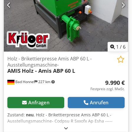
1
/
6
Holz - Brikettierpresse Amis ABP 60 L -
Ausstellungsmaschine-
AMIS
Holz - Amis ABP 60 L
9.990 €
Bad Honnef
227 km
Festpreis zzgl. MwSt.
Anfragen
Anrufen
Zustand:
neu
, Holz - Brikettierpresse Amis ABP 60 L -
Ausstellungsmaschine- Codpsu R Sxxofx Ap Esha -----
Technische Daten ----- Brikett Ø: 60 mm, Hydraulikaggregat