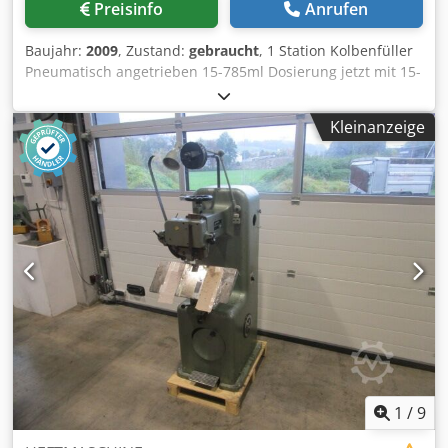
Preisinfo
Anrufen
Baujahr:
2009
, Zustand:
gebraucht
, 1 Station Kolbenfüller
Pneumatisch angetrieben 15-785ml Dosierung jetzt mit 15-
100ml ausgestattet so wie es ist oder Csdpef Rkydofx Ap
Eoha angepasst an Kundenbedürfnisse
Kleinanzeige
1
/
9