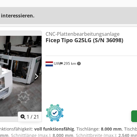
 interessieren.
CNC-Plattenbearbeitungsanlage
Ficep
Tipo G25LG (S/N 36098)
Ulft
295 km
1
/
21
nktionsfähigkeit:
voll funktionsfähig
, Tischlänge:
8.000 mm
, Tisch
 mm
, Schnittlänge (max.):
8.000 mm
, Schnittbreite (max.):
2.540 m