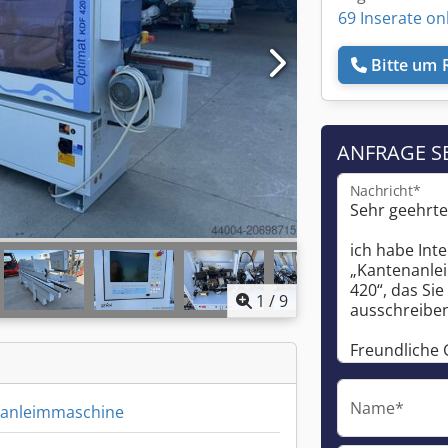
69 Inserate on
Bitte um 
ANFRAGE S
Nachricht*
1
/
9
Name*
anleimmaschine