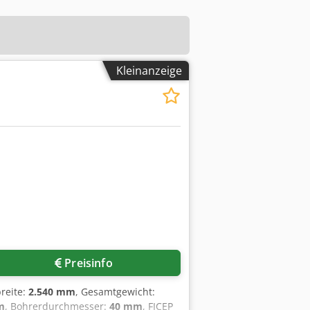
Kleinanzeige
Preisinfo
breite:
2.540 mm
, Gesamtgewicht:
m
, Bohrerdurchmesser:
40 mm
, FICEP