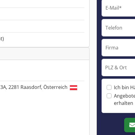
E-Mail*
Telefon
t)
Firma
PLZ & Ort
3A, 2281 Raasdorf, Österreich
Ich bin H
Angebote
erhalten