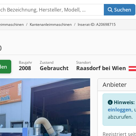
Suchen
eimmaschinen
Kantenanleimmaschinen
Inserat-ID: A20698715
0
Baujahr
Zustand
Standort
den
2008
Gebraucht
Raasdorf bei Wien
Anbieter
Hinweis:
einloggen,
u
abzurufen.
Registriert sei