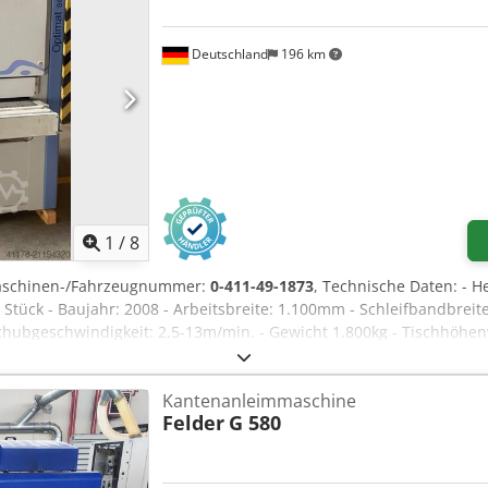
Deutschland
196 km
1
/
8
aschinen-/Fahrzeugnummer:
0-411-49-1873
, Technische Daten: - H
 Stück - Baujahr: 2008 - Arbeitsbreite: 1.100mm - Schleifbandbreit
hubgeschwindigkeit: 2,5-13m/min. - Gewicht 1.800kg - Tischhöhenv
ung - Stufenlose Vorschubgeschwindigkeit durch Frequenzumricht
ichtung Crodpfeyh Hwujx Adrsf 1. Schleifaggregat (R) - Kalibrierwal
Kantenanleimmaschine
5 kW 2. Schleifaggregat (C) - Kombi-Aggregat mit Walze und Schl
Felder
G 580
mm - Elektronischer Gliederdruckbalken mit Segmentbreite 35mm.
net für furnierte Flächen und Massivholz. - Antriebsmotor: 11 kW 
uckluftverbrauch bei 6bar, 20L/min. - Bandabblasvorrichtung pro 