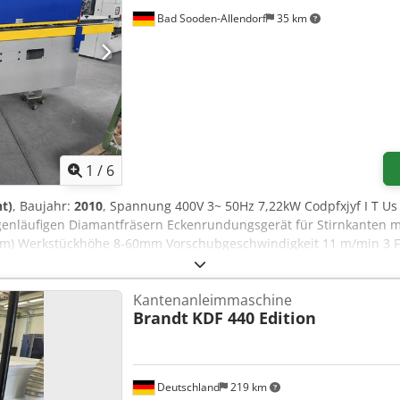
tzen: 1 x Ø 160 mm (Schleifaggregat, Walze) 1 x Ø 160 mm (Schleif
Bad Sooden-Allendorf
35 km
00mm - Standort: nicht am Lager - Verfügbar ab Juli /2026
1
/
6
t)
, Baujahr:
2010
, Spannung 400V 3~ 50Hz 7,22kW Codpfxjyf I T Us
genläufigen Diamantfräsern Eckenrundungsgerät für Stirnkanten m
mm) Werkstückhöhe 8-60mm Vorschubgeschwindigkeit 11 m/min 3 Fr
fenmaterial Ziehklinge
Kantenanleimmaschine
Brandt
KDF 440 Edition
Deutschland
219 km