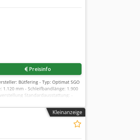
Preisinfo
ersteller: Bütfering - Typ: Optimat SGO
e: 1.120 mm - Schleifbandlänge: 1.900
erstellung Standardausstattung: -
er. - 125 Scheifprogramme
ze - Profilierte Stahl-Kontaktwalze -
Kleinanzeige
eifschuh - Gummierte Kontaktwalze 65
 - Bandgeschwindigkeit: 12 und 21m/s
- Gesamtanschlussleistung: ca. 28 kW -
Druckstoß 440L/min. - Absaugvolumen: