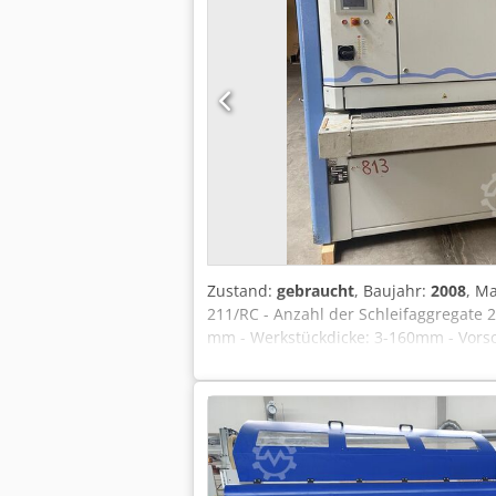
Zustand:
gebraucht
, Baujahr:
2008
, M
211/RC - Anzahl der Schleifaggregate 2
mm - Werkstückdicke: 3-160mm - Vorsc
Automatische Werkstückdickeneinstell
speicherbar - Verschleisslose Bremseinr
Durchmesser 160mm - Antriebsmotor: 1
Shore - Kontaktwalze Durchmesser 160
- Toleranzausgleich bis zu 1mm - Geeig
Betriebsspannung: 400 V / 50 HZ. - Dr