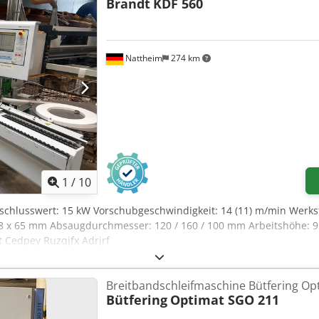
Brandt
KDF 560
Nattheim
274 km
1
/
10
nschlusswert: 15 kW Vorschubgeschwindigkeit: 14 (11) m/min Werkst
0,8 x 65 mm Absaugdurchmesser: 120 / 160 / 100 mm Arbeitshöhe:
nt Cedpey Ruzqjfx Adrjrf
Breitbandschleifmaschine Bütfering O
Bütfering
Optimat SGO 211