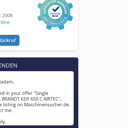
t: 2008
nline
Rückruf
ENDEN