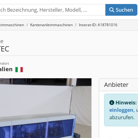
Suchen
eimmaschinen
Kantenanleimmaschinen
Inserat-ID: A18781016
ne
TEC
ndort
alien
Anbieter
Hinweis:
einloggen,
u
abzurufen.