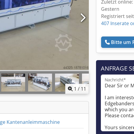
Zuletzt online:
Gestern
Registriert sei
407 Inserate o
Bitte um 
ANFRAGE S
Nachricht*
1
/
11
tige Kantenanleimmaschine