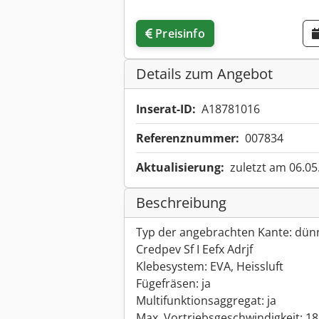
Preisinfo
Details zum Angebot
Inserat-ID:
A18781016
Referenznummer:
007834
Aktualisierung:
zuletzt am 06.05
Beschreibung
Typ der angebrachten Kante: dünn
Credpev Sf I Eefx Adrjf
Klebesystem: EVA, Heissluft
Fügefräsen: ja
Multifunktionsaggregat: ja
Max. Vortriebsgeschwindigkeit: 1