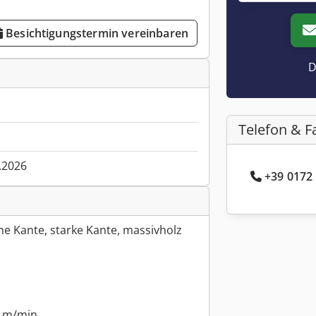
Besichtigungstermin vereinbaren
D
Telefon & F
.2026
+39 0172 
e Kante, starke Kante, massivholz
8 m/min