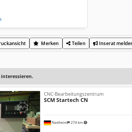
n
uckansicht
Merken
Teilen
Inserat melde
 interessieren.
CNC-Bearbeitungszentrum
SCM
Startech CN
Nattheim
274 km