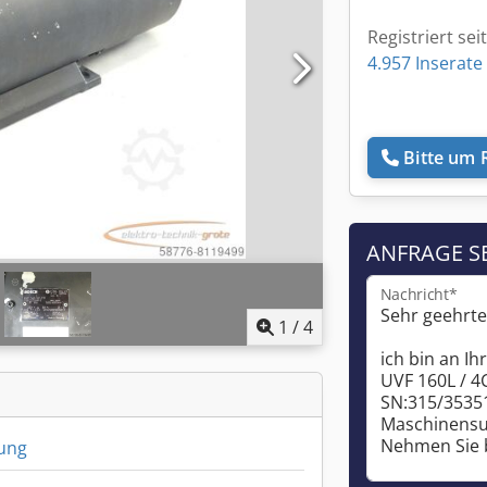
Registriert sei
4.957 Inserate
Bitte um 
ANFRAGE S
Nachricht*
1
/
4
ung