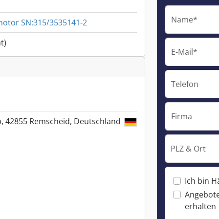
Name*
motor SN:315/3535141-2
t)
E-Mail*
Telefon
Firma
5b, 42855 Remscheid, Deutschland
PLZ & Ort
Ich bin H
Angebote
erhalten