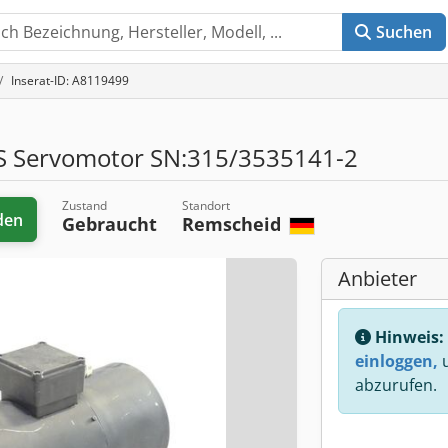
Suchen
Inserat-ID: A8119499
S Servomotor SN:315/3535141-2
Zustand
Standort
den
Gebraucht
Remscheid
Anbieter
Hinweis:
einloggen,
u
abzurufen.