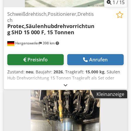
1
/
15
Schweißdrehtisch,Positionierer,Drehtis
ch
Protec,Säulenhubdrehvorrichtun
g
SHD 15 000 F, 15 Tonnen
Hergensweiler
398 km
Preisinfo
Anrufen
Zustand:
neu
, Baujahr:
2026
, Tragkraft:
15.000 kg
, Säulen
Hub Drehvorrichtung 15 Tonnen Tragkraft als Set oder
einzeln 2 Seiten angetrieben Maschine wird als Set
synkron oder einzeln angeboten Protec Wendevorrichtung
Kleinanzeige
/ Positionierer Syncrolift Doppelsäule, Handfernbedienung
Kabellos und manuell Säulenverstellung 2 mal elektrisch
fahrbar Tragfähigkeit 15000 kg , 360° Drehmoment 21000
Nm Arbeitshöhe minimal: 800 mm Dsdpfsw Nilaox Aiuskr
Arbeitshöhe maximal 1700 mm Geschwindigkeit 0,5 U/min
Spannplattendurchmesser 1000 mm Drehbewegung 2 x