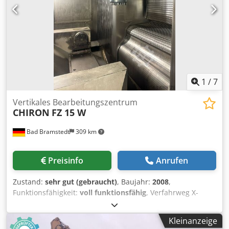
2,2 kW Der Preis bezieht sich auf eine Einheit mit
elektrischem Fahrwagen incl. die zweite Einheit als Set ist
20 % günstiger auf Wunsch mit Gelenkflansch
(Kardanflansch)
1
/
7
Vertikales Bearbeitungszentrum
CHIRON
FZ 15 W
Bad Bramstedt
309 km
Preisinfo
Anrufen
Zustand:
sehr gut (gebraucht)
, Baujahr:
2008
,
Funktionsfähigkeit:
voll funktionsfähig
, Verfahrweg X-
Achse:
730 mm
, Verfahrweg Y-Achse:
400 mm
, Verfahrweg
Z-Achse:
425 mm
, Eilgang X-Achse:
60 m/min
, Eilgang Y-
Kleinanzeige
Achse:
60 m/min
, Eilgang Z-Achse:
60 m/min
,