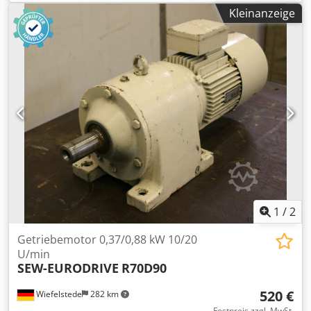
Durchmesser Welle: 60 mm -Schutzart: IP 44 -Anzahl: 1x
Kleinanzeige
Motoren vorhanden -Preis: pro Stück -Abmessungen:
800/300/H350 mm -Gewicht: 68 kg
1
/
2
Getriebemotor 0,37/0,88 kW 10/20
U/min
SEW-EURODRIVE
R70D90
520 €
Wiefelstede
282 km
Festpreis zzgl. MwSt.