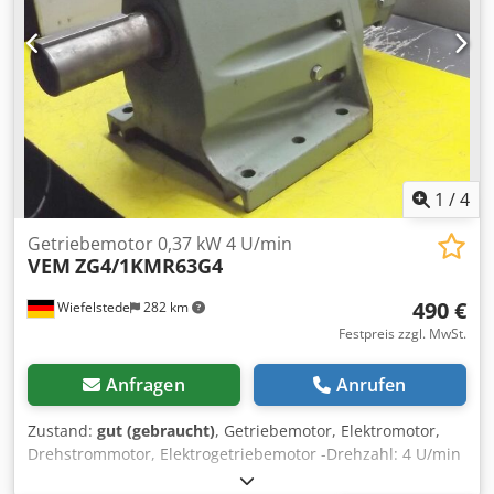
1
/
4
Getriebemotor 0,37 kW 4 U/min
VEM
ZG4/1KMR63G4
490 €
Wiefelstede
282 km
Festpreis zzgl. MwSt.
Anfragen
Anrufen
Zustand:
gut (gebraucht)
, Getriebemotor, Elektromotor,
Drehstrommotor, Elektrogetriebemotor -Drehzahl: 4 U/min
-Leistung: 0,37 kW Dodpjciw Smofx Am Usck -Bauform: B3 -