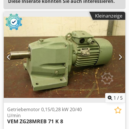
Diese Inserate könnten Sie auch interessieren.
Kleinanzeige
1
/
5
Getriebemotor 0,15/0,28 kW 20/40
U/min
VEM
ZG28MREB 71 K 8