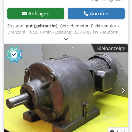
Anfragen
Anrufen
Zustand:
gut (gebraucht)
, Getriebemotor, Elektromotor -
Drehzahl: 10/20 U/min -Leistung: 0,37/0,88 kW -Bauform:
B3 -Bremse -Durchmesser Welle: Ø 40 mm -Schutzart: IP
44 Dsdpfjb A Hcuox Am Ujck -Gewicht: 60 kg
Kleinanzeige