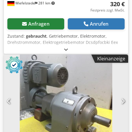
320 €
Wiefelstede
281 km
Festpreis zzgl. MwSt.
Anfragen
Anrufen
Zustand:
gebraucht
, Getriebemotor, Elektromotor,
Drehstrommotor, Elektrogetriebemotor Dcsdpfocbki Eex
Am Ujk -Drehzahl: 20/40 U/min -Leistung: 0,15/0,28 kW -
Bauform: B3 -Durchmesser Welle: 32 mm -Schutzart: IP 54
Kleinanzeige
-Abmessungen: 520/210/H240 mm -Gewicht: 27 kg