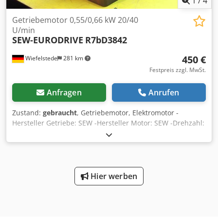
1
/
4
Getriebemotor 0,55/0,66 kW 20/40
U/min
SEW-EURODRIVE
R7bD3842
450 €
Wiefelstede
281 km
Festpreis zzgl. MwSt.
Anfragen
Anrufen
Zustand:
gebraucht
, Getriebemotor, Elektromotor -
Hersteller Getriebe: SEW -Hersteller Motor: SEW -Drehzahl:
20/40 U/min -Leistung: 0,55/0,66 kW -Bauform: B3 -
Durchmesser Welle: Ø 35 mm Dedpfxsckbfuj Am Uock -
Schutzart: -Preis: pro Stück -Anzahl: 7x vorhanden -
Abmessungen: -Gewicht: 53 kg
Hier werben