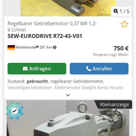
1
/
5
Regelbarer Getriebemotor 0,37 kW 1,2-
6 U/min
SEW-EURODRIVE
R72-43-V01
750 €
Wiefelstede
281 km
Festpreis zzgl. MwSt.
Anfragen
Anrufen
Zustand:
gebraucht
, regelbarer Getriebemotor,
Verstellgetriebemotor, Elektromotor Dodpfx Amoc Nnaxo
Ujck -Hersteller Getriebe SEW Typ: R72-43-V01 -Hersteller
Motor SEW Typ: VUF1DT80K-6 -Motorleistung: 0,37 kW -
Kleinanzeige
Drehzahlbereich: 1,2-6 U/min -Motor: regelbar -
Antriebswelle: Ø 40 mm -Bauform: B3 -Anzahl: 2 Stück
Motoren vorhanden -Preis: pro Stück -Abmessungen:
700/230/H410 mm -Gewicht: 70 kg