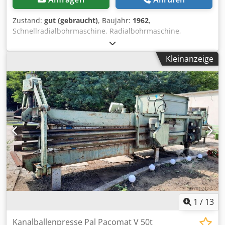
Zustand:
gut (gebraucht)
, Baujahr:
1962
,
Schnellradialbohrmaschine, Radialbohrmaschine,
Bohrmaschine, Auslegerbohrmaschine, Schnellradiale
Bohrmaschine -Aufspanntisch: 400 x 1100 mm -Ausladung:
Kleinanzeige
930 mm -Kegelaufnahme: MK4 -Motor Leistung: 1,35/1,8
kW -Drehzahlen: 41-1700 U/min -Säulen: Ø 200 mm -
Spindelhub: 125 mm -Gewindeschneideinrichtung: JA -
Vorschub: 0,075 - 0,3 mm/U -Abmessungen:
1800/1235/H2240 mm Dedpfx Anjirax Uezjkr -Gewicht: 1500
kg
1
/
13
Kanalballenpresse Pal Pacomat V 50t