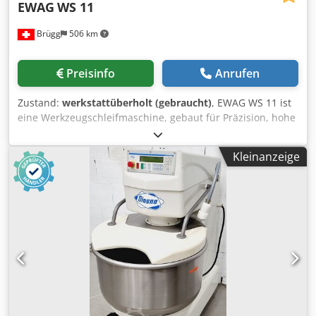
EWAG
WS 11
Brügg
506 km
Preisinfo
Anrufen
Zustand:
werkstattüberholt (gebraucht)
, EWAG WS 11 ist
eine Werkzeugschleifmaschine, gebaut für Präzision, hohe
Genauigkeit und Zuverlässigkeit. X/Y/Z 100 mm;
Schleifscheibe Ø75 mm; A -135°/+30°; Werkstückspindel
Kleinanzeige
100–1300 t/min; Vertikalverstellung 100 mm;
Spannzangenaufnahme 20 W. Schleifspindel 2500–7100
t/min; 380 V 60 Hz; 0,4 CV; ~350 kg; 1000×1000×1800 mm.
Zubehör: Satz Spannzangen, Flansche,
Schleifscheibenhalter, Lampe, Zustelleinheit Z. Ermöglicht
enge Toleranzen; Branchen: Automotive, Luftfahrt, Uhren,
Medizintechnik. Dsdeyxnz Tspfx Anzokr