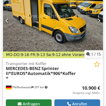
dank des hohen Klemmdrucks nahezu jede palettierte
Ladung, auch rutschige oder instabile Güter Bergt
beschädigte Materialien von der Unterseite einer Ladung
Ersetzt Holzpaletten durch Kunststoff-, Aluminium- oder
andere hygienischere Paletten Transfer von Materialien
von einer beschädigten Palette Ändert die Ausrichtung für
Druck und andere allgemeine Zwecke
1
/
15
Transporter mit Koffer
MERCEDES-BENZ
Sprinter
II*EURO5*Automatik*906*Koffer
*
10.900 €
Pfeffenhausen
297 km
Festpreis zzgl. MwSt.
Anfragen
Anrufen