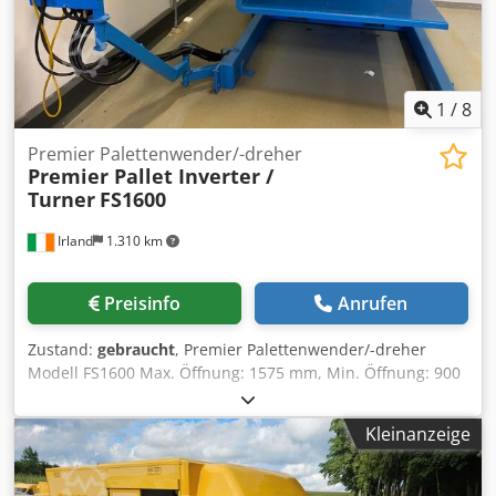
Maschinengewicht: ca. 8t Das Hydraulikaggregat ist
funktionsfähig, der Antriebsmotor ist im ausgebauten
Zustand.
1
/
8
Premier Palettenwender/-dreher
Premier Pallet Inverter /
Turner
FS1600
Irland
1.310 km
Preisinfo
Anrufen
Zustand:
gebraucht
, Premier Palettenwender/-dreher
Modell FS1600 Max. Öffnung: 1575 mm, Min. Öffnung: 900
mm Max. Tragkraft: 7.000 kg Abmessungen der Ladetische:
1300 mm x 1250 mm Zykluszeit: 45 Sekunden Wendet
Kleinanzeige
Kartons, Säcke, Fässer, Eimer, Dosen, Glasfläschchen,
Stahlblech und Kunststoff, Toilettenpapier, Gasflaschen,
Supersäcke und Gaylords Dkedpfx Answkhnqjzor Bewältigt