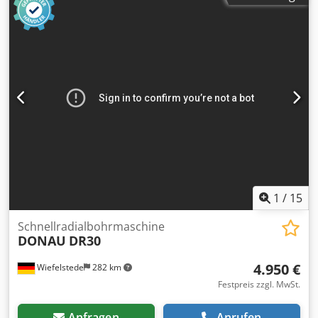
gutem Zustand an Baujahr: 2016 Betriebsstunden: 160
Stunden Kraftstoff: Diesel Tankinhalt: 1000 Liter
Angetrieben von einem MTU Motor. Weitere Details auf
Anfrage verfügbar, Generator ist sofort verfügbar.
Dksdpfeyy Dkasx Anzer
1
/
15
Schnellradialbohrmaschine
DONAU
DR30
4.950 €
Wiefelstede
282 km
Festpreis zzgl. MwSt.
Anfragen
Anrufen