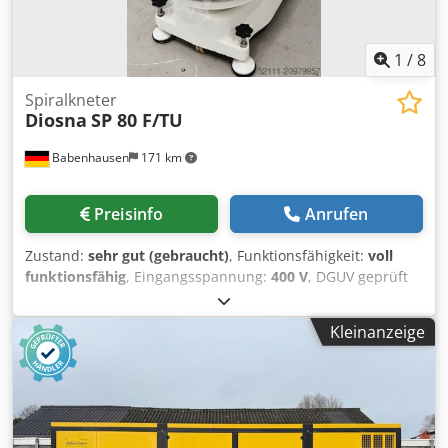
1
/
8
Spiralkneter
Diosna
SP 80 F/TU
Babenhausen
171 km
Preisinfo
Anrufen
Zustand:
sehr gut (gebraucht)
, Funktionsfähigkeit:
voll
funktionsfähig
, Eingangsspannung:
400 V
, DGUV geprüft
bis:
07/2027
, Jahr der letzten Überholung:
2024
,
Gesamtlänge:
1.200 mm
, Gesamtbreite:
800 mm
,
Kleinanzeige
Eingangsfrequenz:
50 Hz
, Art des Eingangsstroms:
Drehstrom
, elektrische Sicherung:
16 A
, Spiralkneter
Diosna SP 80 F/TU kompakte Knetmaschine für individuelle
Teige! 2 Zeit Schaltuhren mit Programm Steuerung
Spiralkneter mit 2 Gänge Edelstahl Kessel und Spirale
robuste Technik Anschluss: 400 V TOP Gebrauchtmaschine