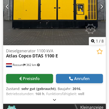
mit Gewährleistung + Ersatzteil Service Qualität vom
Fachbetrieb! Profitieren Sie aus über 35 Jahren Erfahrung!
Dodjyakizjpfx Anzekr Kommen Sie uns Besuchen !
1
/
8
Dieselgenerator 1100 kVA
Atlas Copco
DTAS 1100 E
Rossum
362 km
Preisinfo
Anrufen
Zustand:
sehr gut (gebraucht)
, Baujahr:
2016
,
Betriebsstunden:
160 h
, Funktionsfähigkeit:
voll
funktionsfähig
, Nennscheinleistung:
1.100 kVA
, Wir bieten
einen Atlas-Copco DTAS 1100 E – 110 kVA Generator in
Kleinanzeige