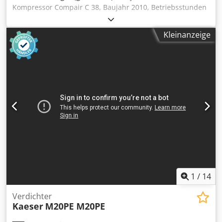
Kompressor Compair C 38, Baujahr 2010, Betriebsstunden
144, Ser.Nr. WCA1C2807A1A40135, Volumenstrom: 3,8 m³,
ABE und KFZ-Brief vorhanden, TÜV 12.2022, PKW- und
Kleinanzeige
LKW-Zugvorrichtung, 4 Zylinder Cummins Diesel,
Betriebsdruck einstellbar 7-10 Bar Dodpfx Ajibhwyehgokr
1
/
14
Verdichter
Kaeser
M20PE M20PE