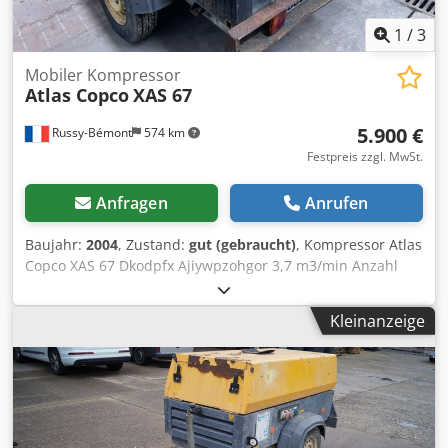
1
/
3
Mobiler Kompressor
Atlas Copco
XAS 67
5.900 €
Russy-Bémont
574 km
Festpreis zzgl. MwSt.
Anfragen
Anrufen
Baujahr:
2004
, Zustand:
gut (gebraucht)
, Kompressor Atlas
Copco XAS 67 Dkodpfx Ajiywpzohgor 3,7 m3/min Anzahl
der Stunden: 2.371 h Deutz-Motor Typ: Diesel
Kleinanzeige