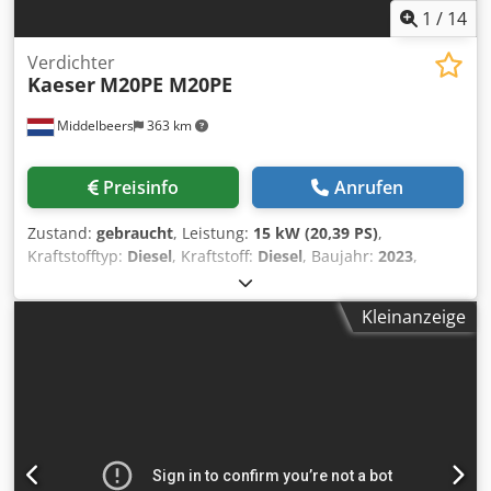
1
/
14
Verdichter
Kaeser
M20PE M20PE
Middelbeers
363 km
Preisinfo
Anrufen
Zustand:
gebraucht
, Leistung:
15 kW (20,39 PS)
,
Kraftstofftyp:
Diesel
, Kraftstoff:
Diesel
, Baujahr:
2023
,
Betriebsstunden:
82 h
, Baujahr: 2023 Verwendungszweck:
Bauwesen CE-Kennzeichnung: ja Dksdpfxexuu Iij Ahgor
Kleinanzeige
Preis: Auf Anfrage Seriennummer: WKA0N0500P9308038
Wenden Sie sich an Ernst van Hek, um weitere
Informationen zu erhalten. Durchfuhr Kapazität: 120 m3/h