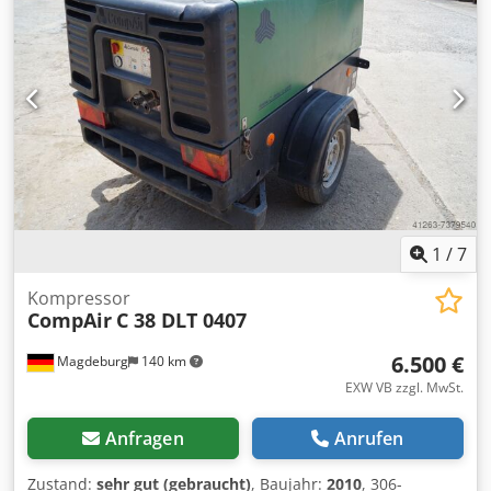
Seriennummer: WKA0N0500G5744803 Wenden Sie sich an
Thierry Leemans, um weitere Informationen zu erhalten.
1
/
7
Kompressor
CompAir
C 38 DLT 0407
6.500 €
Magdeburg
140 km
EXW VB zzgl. MwSt.
Anfragen
Anrufen
Zustand:
sehr gut (gebraucht)
, Baujahr:
2010
, 306-