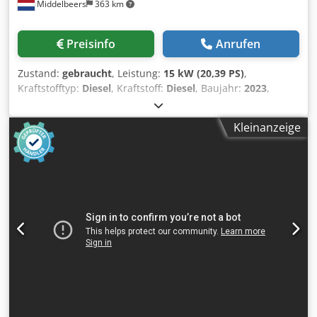
Middelbeers
363 km
Preisinfo
Anrufen
Zustand:
gebraucht
, Leistung:
15 kW (20,39 PS)
,
Kraftstofftyp:
Diesel
, Kraftstoff:
Diesel
, Baujahr:
2023
,
Betriebsstunden:
172 h
, Baujahr: 2023 Verwendungszweck:
Bauwesen CE-Kennzeichnung: ja Preis: Auf Anfrage
Kleinanzeige
Dksdjxuu Nmspfx Ahger Seriennummer:
WKA0N0500P9093839 Durchfuhr Kapazität: 120 m3/h