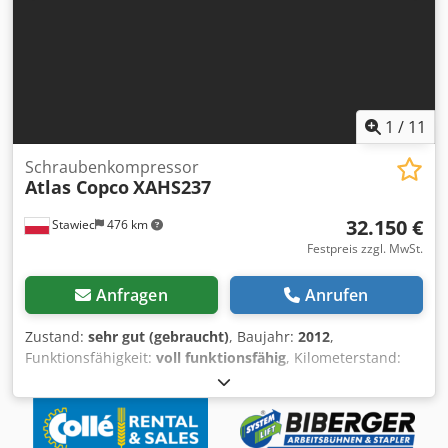
1
/
11
Schraubenkompressor
Atlas Copco
XAHS237
32.150 €
Stawiec
476 km
Festpreis zzgl. MwSt.
Anfragen
Anrufen
Zustand:
sehr gut (gebraucht)
, Baujahr:
2012
,
Funktionsfähigkeit:
voll funktionsfähig
, Kilometerstand:
3.101 km
, Mobiler Kompressor ATLAS COPCO XAHS237+
Maschine mit Nachkühler, nach vollständigem Service!!!
Technische Daten: Leistung: 14,20 m³/min; Arbeitsdruck:
12 Bar; Baujahr: 2012; Dedjwwigbepfx Ahgokr DEUTZ Motor