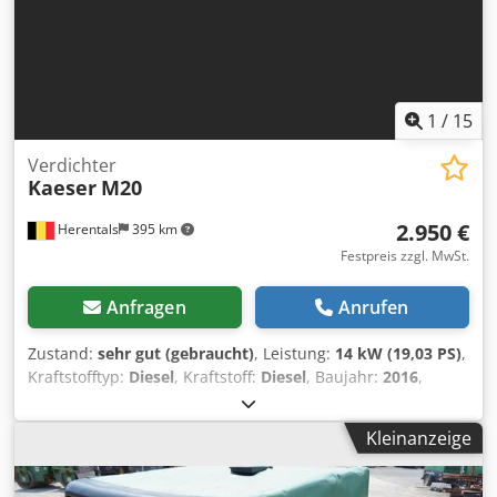
1
/
15
Verdichter
Kaeser
M20
2.950 €
Herentals
395 km
Festpreis zzgl. MwSt.
Anfragen
Anrufen
Zustand:
sehr gut (gebraucht)
, Leistung:
14 kW (19,03 PS)
,
Kraftstofftyp:
Diesel
, Kraftstoff:
Diesel
, Baujahr:
2016
,
Betriebsstunden:
604 h
, ARBEIT PRIMA KUBOTA 3 ZYL
MOTOR 7BAR Dodpew Ih N Uofx Ahgjkr Durchfuhr
Kleinanzeige
Kapazität: 3600 l/m = Weitere Informationen = Baujahr:
2016 Verwendungszweck: Bauwesen Durchsatz: 3.600 l/m
Technischer Zustand: sehr gut Optischer Zustand: sehr gut