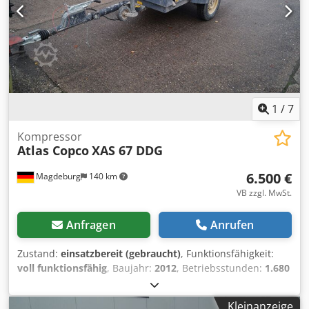
1
/
7
Kompressor
Atlas Copco
XAS 67 DDG
6.500 €
Magdeburg
140 km
VB zzgl. MwSt.
Anfragen
Anrufen
Zustand:
einsatzbereit (gebraucht)
, Funktionsfähigkeit:
voll funktionsfähig
, Baujahr:
2012
, Betriebsstunden:
1.680
h
, Kompressor Atlas Copco XAS 67 DDG, Baujahr 2012,
1680 Betriebsstunden, Volumenstrom 3,5 m³, Notstrom
Kleinanzeige