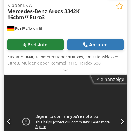
Kipper LKW
Mercedes-Benz
Arocs 3342K,
16cbm// Euro3
Köln
245 km
Preisinfo
Anrufen
Zustand:
neu
, Kilometerstand:
100 km
, Emissionsklasse:
Euro3
, Muldenkipper Remmel RT16 Hardox 500
Abmessungen der Mulde: • Länge / innen: 4.650 mm •
Breite / innen: 2.250 mm • Höhe / innen: 1.520 mm •
Kleinanzeige
Volumen: cca. 16 m3 Material / Stärke • Boden: HARDOX / 6
mm • Seitenwände: HARDOX / 5 mm • Aufbaugewicht: cca
4.200 kg ÖƯnen der Bordwände: • Seitenbordwände: fest •
Hintere Bordwand: mechanisch, pendelnd Hersteller der
gesamten Hydraulik: INTERPUMP HYDDRAULICS PENTA
Dsdpfeziywxox Ahgskr