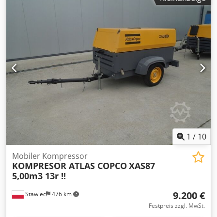
12,5 Kva, Anschlüsse 1 x 230 Volt, 2 x 400 Volt,
Ser.Nr.YA3062560C0250310 Dedpfxsu Dh Tlj Ahgjkr
1
/
10
Mobiler Kompressor
KOMPRESOR ATLAS COPCO
XAS87
5,00m3 13r !!
9.200 €
Stawiec
476 km
Festpreis zzgl. MwSt.