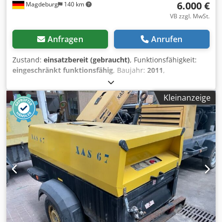
6.000 €
Magdeburg
140 km
VB zzgl. MwSt.
Anfragen
Anrufen
Zustand:
einsatzbereit (gebraucht)
, Funktionsfähigkeit:
eingeschränkt funktionsfähig
, Baujahr:
2011
,
Betriebsstunden:
1.192 h
, Ausstattung:
Rußfilter
,
Kompressor Atlas Copco XAS 67 DDG, Baujahr 2011, 1192
Kleinanzeige
Betriebsstunden, Volumenstrom 3,5 m³, Notstrom 12,5
Kva, Anschlüsse 1 x 230 Volt, 2 x 400 Volt,
Ser.Nr.YA3062566B0165583, Zulassung vorhanden, bei
dem Notstrom springt die Sicherung raus, Nachschalt
Rußfilter SMF-MR Dodpsv Rbufofx Ahgjkr