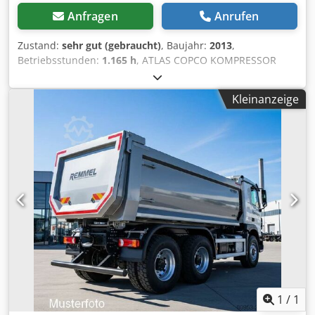
Anfragen
Anrufen
Zustand:
sehr gut (gebraucht)
, Baujahr:
2013
,
Betriebsstunden:
1.165 h
, ATLAS COPCO KOMPRESSOR
XAS87 5,00m3 13r ! Dkedpfotu E Eyex Ahgjr DIESEL-
Kompressor ATLAS COPCO XAS87 Maschine nach dem
Kleinanzeige
Service Technische Daten: Leistung 5,00 m3/min;
Betriebsdruck 7 Bar; Produktionsjahr 2013; Motor; KUBOTA
Kilometerstand 1165h!!! Kompressor voll funktionsfähig,
bereit zu arbeiten, wir geben eine Garantie Nettopreis:
39800 zł Bruttopreis: 48954 zł Unten ist ein Link zu einem
Video, das die Arbeit der Maschine zeigt
1
/
1