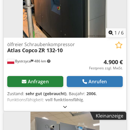
1
/
6
ölfreier Schraubenkompressor
Atlas Copco
ZR 132-10
4.900 €
Bystrzyca
486 km
Festpreis zzgl. MwSt.
Anfragen
Anrufen
Zustand:
sehr gut (gebraucht)
, Baujahr:
2006
,
Funktionsfähigkeit:
voll funktionsfähig
,
Maschinen-/Fahrzeugnummer:
API621725
, Zum Verkauf:
Atlas COPCO ZR 132 Kompressor inklusive Filter, 125 kW
Kleinanzeige
Dkjdpowrm T Ijfx Ai Tsr