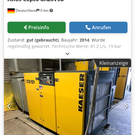
Deutschland
0 km
Preisinfo
Anrufen
Zustand:
gut (gebraucht)
, Baujahr:
2014
, Wurde
regelmäßig gewartet. Technische Werte: 81,2 L/s, 13 bar
Anschlußwerte: 400V / 50HZ, 26kW Dsdpsvmpt Usfx Ai Tskr
Breite: 1260 mm Tiefe: 860 mm Höhe: 1500 mm Gewicht:
Kleinanzeige
520 kg