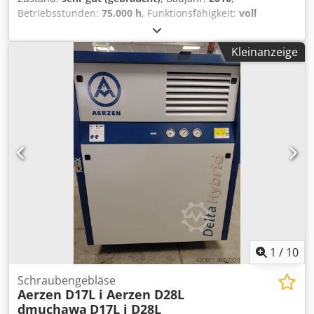
Betriebsstunden:
75.000 h
, Funktionsfähigkeit:
voll
funktionsfähig
, 55-kW-Kompressor mit integriertem
Trockner und Frequenzumrichter. Sehr guter Zustand.
Kleinanzeige
Nach Service. 3 Monate Garantie. Dksdpev Rmmmofx Ai
Tsr
1
/
10
Schraubengebläse
Aerzen D17L i Aerzen D28L
dmuchawa
D17L i D28L