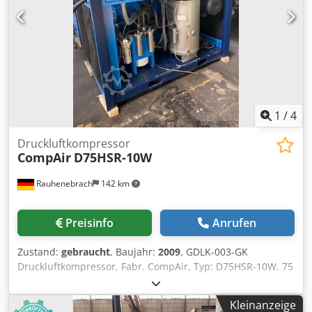
1
/
4
Druckluftkompressor
CompAir
D75HSR-10W
Rauhenebrach
142 km
Preisinfo
Anrufen
Zustand:
gebraucht
, Baujahr:
2009
, GDLK-003-GK
Druckluftkompressor, Fabr. CompAir, Typ: D75HSR-10W, 75
kW, Einbauverdichter 2S7, Volumenstrom 11,9 m³/min, 10
bar, Ansaugdruck 1 bar, 3700 U/min, Bj. 2009 GDLK-008-1-J
Kleinanzeige
Kompressor, Fabr. SIAD, Typ: WS1/085-M, mit MTA Typ: