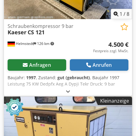
1
/
8
Schraubenkompressor 9 bar
Kaeser
CS 121
4.500 €
Helmstedt
126 km
Festpreis zzgl. MwSt.
Anfragen
Anrufen
Baujahr:
1997
, Zustand:
gut (gebraucht)
, Baujahr 1997
Leistung 75 KW Dedpfx Aeg A Dypji Tekr Druck: 9 bar
Kleinanzeige