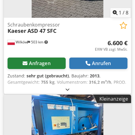
1
/
8
Schraubenkompressor
Kaeser
ASD 47 SFC
6.600 €
Wilków
503 km
EXW VB zzgl. MwSt.
Anfragen
Anrufen
Zustand:
sehr gut (gebraucht)
, Baujahr:
2013
,
Gesamtgewicht:
755 kg
, Volumenstrom:
316,2 m³/h
, PROD.
KAESER TYP - ASD47 SFC S/N - 3068 JAHR - 2013 LEISTUNG
(kW) - 25 PUMPE (m3/min) - 1,07-5,27 CIS (bar) 8,5 Dodpfx
Kleinanzeige
Aiera Akze Tjkr WALKER - ja GEBAUT. TROCKNER - nein
AUSTAUSCHER - ja