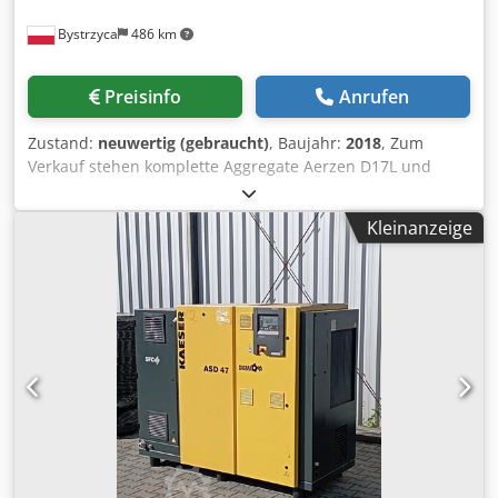
Bystrzyca
486 km
Preisinfo
Anrufen
Zustand:
neuwertig (gebraucht)
, Baujahr:
2018
, Zum
Verkauf stehen komplette Aggregate Aerzen D17L und
D28L. Baujahr 2018, idealer Zustand mit 15 kW und 22 kW
Motoren. Garantie. Weitere Informationen telefonisch oder
Kleinanzeige
per E-Mail. Dsdpfx Ajlnlr Esi Tekr