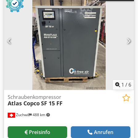
RFWL 200/40, mit 40 bar, Bj. 2004, zu 22.500 € Kompressor,
Fabr. SIAD, Typ: WS1/085-M, mit MTA Typ: RFWL 200/40,
mit 40 bar, Bj. 2004, zu 22.500 € Betriebsstunden: 58856
GDLK-005-1-NL Schraubenkompressor, Fabr. CompAir /
Geveke, Typ: VMHD 500, Leistung: 853 m³/h, 735 U/min,
21,5 bar, 100,5 kW GDLK-005-2-NL Dedpfxjg D Rbqj Ai Tokr
Schraubenkompressor, Fabr. CompAir / Geveke, Typ: VMD
750, für 735 U/min, 8,5 bar, 160 kW, Bj. 1991. GDLK-007-PU
Druckluftkompressor, Fabr. Bellis Morcom, Typ: W50 H3N,
750 U/min, 540 kW, 45 bar, Bj. 1999
1
/
6
Schraubenkompressor
Atlas Copco
SF 15 FF
Zuchwil
488 km
Preisinfo
Anrufen