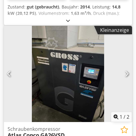
Zustand:
gut (gebraucht)
, Baujahr:
2014
, Leistung:
14,8
kW (20,12 PS)
, Volumenstrom:
1,63 m³/h
, Druck (max.):
7,75 bar
, Luftkompressor Atlas Copco SF 15 FF Hersteller:
Atlas Copco Typ: SF 15 FF Baujahr: 2014 Maximaldruck:
Kleinanzeige
7,75 bar Fördervolumen: 4,95 m³/min
Fördervolumenstrom: 27,1 l/s, 1,63 m³/min Motorleistung:
14,8 kW = 20 PS Motordrehzahl: 2885 U/min Gewicht: 595
kg Stromversorgung: 400 V, 50 Hz, 3 Phasen Bauart: Ölfrei
ISO-Klasse: 8573-1 Class 0 Ausstattung: integriertes
Workplace Air System™, ausgestattet mit SMARTLINK
Dkjdexk U Dcopfx Ai Tsr Steuerung: Elektronikon Herkunft:
Made in Belgium Für die Richtigkeit, Vollständigkeit und
Aktualität der Angaben wird keine Gewähr übernommen.
1
/
2
Schraubenkompressor
Atlas Copco
GA26VSD