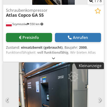
1
/
8
Schraubenkompressor
Atlas Copco
GA 55
Szymiszów
550 km
Preisinfo
Anrufen
Zustand:
einsatzbereit (gebraucht)
, Baujahr:
2000
,
Funktionsfähigkeit:
voll funktionsfähig
, Wir bieten Atlas
Copco Kompressoren an TYP GA 55 Druck 10 bar
Dsdpfxjwa Iz Ae Ai Tokr Motorleistung 55 kW Baujahr 2000
Kleinanzeige
Kompressor mit Dokumentation Wir führen auch andere
Kompressoren von Atlas Copco, Kaeser und Mahle