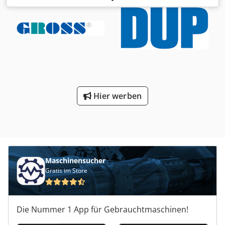
Netzanschluß 400 Volt, 50 Hz Anschlußgewinde 1 1/2" Zoll
- 1107,90Betriebsstunden abgelesen - 749,00 Laststunden
abgelesen - Schallgeschützt Platzbedarf L x B x H 1600 x
1070 x 1350 mm Dedpfx Aeiyu Ifoi Tjkr Gewicht 900 kg sehr
guter Zustand War ein Reservekompressor und hat nur
wenige Betriebsstunden
Hier werben
Maschinensucher
Gratis im Store
Die Nummer 1 App für Gebrauchtmaschinen!