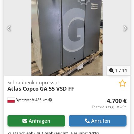
1
/
11
Schraubenkompressor
Atlas Copco
GA 55 VSD FF
4.700 €
Bystrzyca
486 km
Festpreis zzgl. MwSt.
Anfragen
Anrufen
Zustand:
sehr gut (gebraucht)
, Baujahr:
2010
,