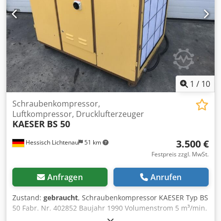
1
/
10
Schraubenkompressor,
Luftkompressor, Drucklufterzeuger
KAESER
BS 50
3.500 €
Hessisch Lichtenau
51 km
Festpreis zzgl. MwSt.
Anfragen
Anrufen
Zustand:
gebraucht
, Schraubenkompressor KAESER Typ BS
50 Fabr. Nr. 402852 Baujahr 1990 Volumenstrom 5 m³/min.
Druckleistung 7,5 bar Motorleistung Hauptmotor 30 kW