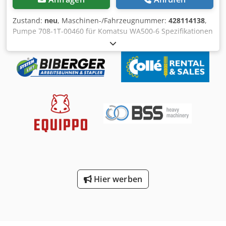
Zustand:
neu
, Maschinen-/Fahrzeugnummer:
428114138
,
Pumpe 708-1T-00460 für Komatsu WA500-6 Spezifikationen
Hersteller Komatsu Modell 708-1T-00460 Hydraulik Pumpe
Neuwertig Weitere Informationen Verwendungszweck:
Bauwesen, Allgemeiner Zustand: sehr gut, Technischer
Zustand: sehr gut, Optischer Zustand: sehr gut,
Lieferbedingungen: EXW, Cjdpfx Ajnthvnoh Serf
Hier werben