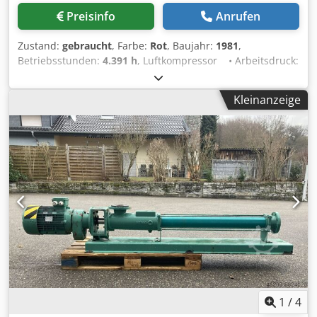
Preisinfo
Anrufen
Zustand:
gebraucht
, Farbe:
Rot
, Baujahr:
1981
,
Betriebsstunden:
4.391 h
, Luftkompressor • Arbeitsdruck:
11 bar Codpfx Ahex S Nxas Sorf • 4391 Stunden •
Straßenbeleuchtung • Voll funktionsfähig Zustand:
Kleinanzeige
Gebraucht Baujahr: 1981
1
/
4