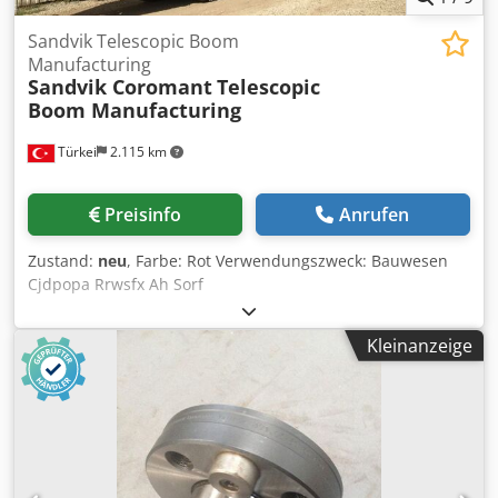
Sandvik Telescopic Boom
Manufacturing
Sandvik Coromant
Telescopic
Boom Manufacturing
Türkei
2.115 km
Preisinfo
Anrufen
Zustand:
neu
, Farbe: Rot Verwendungszweck: Bauwesen
Cjdpopa Rrwsfx Ah Sorf
Kleinanzeige