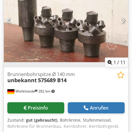
1
/
11
Brunnenbohrspitze Ø 140 mm
unbekannt
575689 B14
Wiefelstede
282 km
Preisinfo
Anrufen
Zustand:
gut (gebraucht)
, Bohrkrone, Stufenmeissel,
Bohrkrone für Brunnenbau, Kernbohrer, Kernbohrgerät,