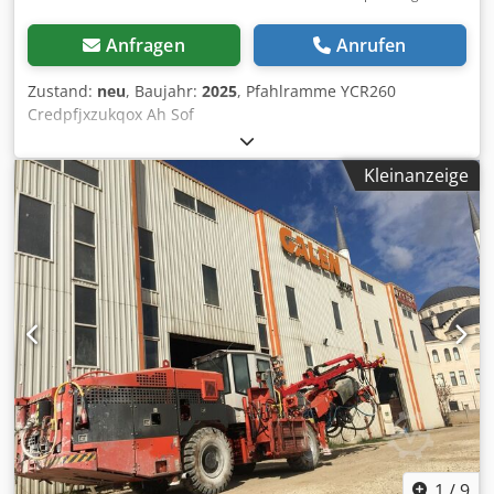
Anfragen
Anrufen
Zustand:
neu
, Baujahr:
2025
, Pfahlramme YCR260
Credpfjxzukqox Ah Sof
Kleinanzeige
1
/
9