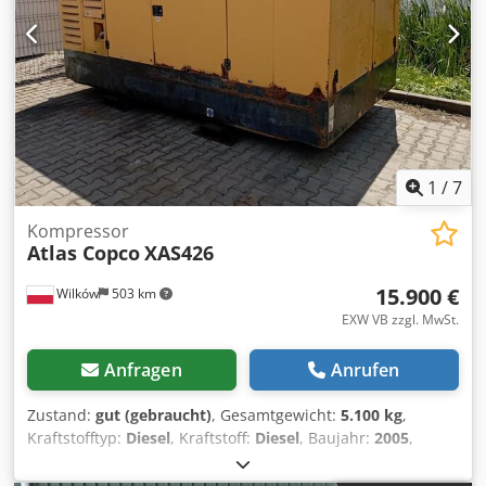
1
/
7
Kompressor
Atlas Copco
XAS426
15.900 €
Wilków
503 km
EXW VB zzgl. MwSt.
Anfragen
Anrufen
Zustand:
gut (gebraucht)
, Gesamtgewicht:
5.100 kg
,
Kraftstofftyp:
Diesel
, Kraftstoff:
Diesel
, Baujahr:
2005
,
HERSTELLER - ATLASCOPCO TYPENBEZEICHNUNG - XAS426
S/N - YA3-062854-50542371 Cedpfjt Srw Asx Ah Sjrf JAHR -