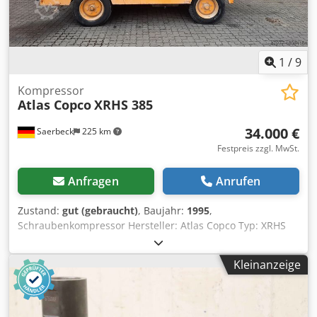
1
/
9
Kompressor
Atlas Copco
XRHS 385
34.000 €
Saerbeck
225 km
Festpreis zzgl. MwSt.
Anfragen
Anrufen
Zustand:
gut (gebraucht)
, Baujahr:
1995
,
Schraubenkompressor Hersteller: Atlas Copco Typ: XRHS
385 Credpfx Ahovi Hpls Sjf Baujahr: 1995 Betriebsstunden:
ca. 12.865 h Förderdruck: 20 bar Leistung: 224 kW Motor:
Kleinanzeige
OM441LA Gewicht: 5,8 to