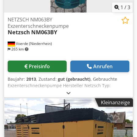
1
/
3
NETZSCH NM063BY
Exzenterschneckenpumpe
Netzsch
NM063BY
Voerde (Niederrhein)
265 km
Preisinfo
Anrufen
Baujahr:
2013
, Zustand:
gut (gebraucht)
, Gebrauchte
Exzenterschneckenpumpe Hersteller Netzsch Typ:
NM063BY04S18B Maschinen-Nr: 459933 Credpsillx Defx Ah
Sjf Baujahr: 2013 Leistung: 3,50 // 18 m3/h Drehzahl:
Kleinanzeige
91/288 min1/rpm Druck: 16 // 0,10 bar Sie suchen eine
bestimmte Pumpe ? Wir haben weitere gebrauchte
Pumpen am Lager - bitte fragen Sie uns an.