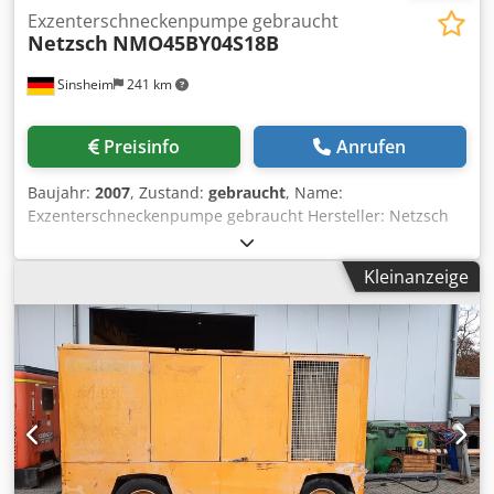
Exzenterschneckenpumpe gebraucht
Netzsch
NMO45BY04S18B
Sinsheim
241 km
Preisinfo
Anrufen
Baujahr:
2007
, Zustand:
gebraucht
, Name:
Exzenterschneckenpumpe gebraucht Hersteller: Netzsch
Typ: NMO45BY04S18B Cjdpfxohukc Io Ah Sjrf Baujahr: 2007
Werkstoff: Normalstahl Antrieb Motor: 7,5 / 8,6 kW Max.
Kleinanzeige
Betriebstemperatur: 20 °C Abmessungen: L 2350 x B 370 x
H 400 mm Leergewicht: ca. 100 kg Drehzahl: 150 - 435 - 530
rpm Förderleistung: 2 - 8-10 m3/h Max. Betriebsdruck: 16
bar Betriebsspannung: 400 / 690 V Schutzart: IP 55
Zustand: Gebraucht Tech. Dokumentation: Nein Preis: Auf
Anfrage