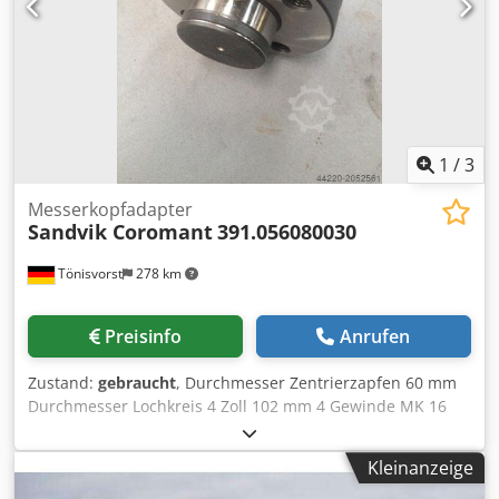
1
/
3
Messerkopfadapter
Sandvik Coromant
391.056080030
Tönisvorst
278 km
Preisinfo
Anrufen
Zustand:
gebraucht
, Durchmesser Zentrierzapfen 60 mm
Durchmesser Lochkreis 4 Zoll 102 mm 4 Gewinde MK 16
Anlageflaeche 128 mm Durchmesser Varioloch 80 mm
Cjdpfxob Tyrvj Ah Sjrf
Kleinanzeige