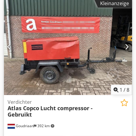
Kleinanzeige
2005 LEISTUNG (kW) - 166 PUMPE (m3/min) - 25 CIS (bar) - 7
1
/
8
Verdichter
Atlas Copco
Lucht compressor -
Gebruikt
Goudriaan
392 km