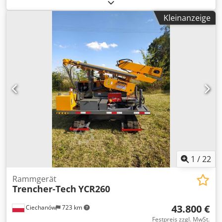
Diamantbohrkrone, Bohrkrone für Brunnenbohrgerät
Csdpfx Ahovmyruj Sorf -Bohrkrone: 3 Stück Bohraufnahme
Kleinanzeige
plus 1 Stück Velängerungsadapter -Maße: siehe Fotos -
Abgabe/Preis: komplett -Transportabmessung:
250/250/H280 mm -Gewicht: 27,3 kg
1
/
22
Rammgerät
Trencher-Tech
YCR260
43.800 €
Ciechanów
723 km
Festpreis zzgl. MwSt.