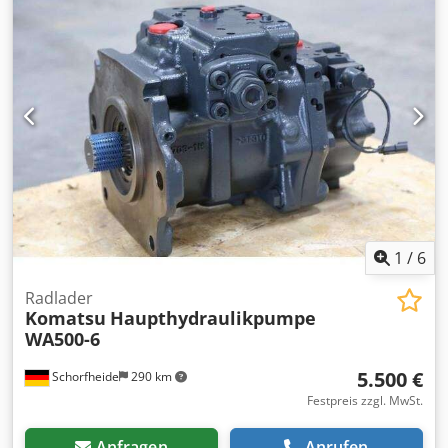
1
/
6
Radlader
Komatsu
Haupthydraulikpumpe
WA500-6
5.500 €
Schorfheide
290 km
Festpreis zzgl. MwSt.
Anfragen
Anrufen