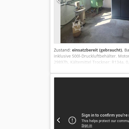
Zustand:
einsatzbereit (gebraucht)
, B
inklusive 500l-Druckluftbehälter. Moto
29897h, Kältemittel Trockner: R134a, 
vorhanden. Besichtigung nach Absprac