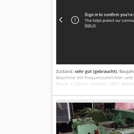
Zustand:
sehr gut (gebraucht)
, Baujah
Maschine mit Frequenzumrichter und L
Druck: 12,80 bar; Baujahr: 2007; Betri
ist voll funktionsfähig, einsatzbereit 
Video.