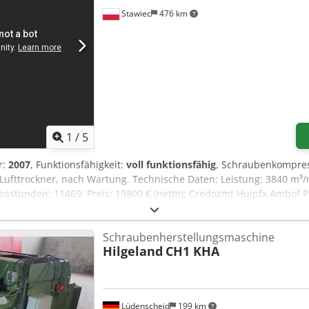
Stawiec
476 km
1
/
5
r:
2007
, Funktionsfähigkeit:
voll funktionsfähig
, Schraubenkompre
ufttrockner, nach Wartung. Technische Daten: Leistung: 3840 m³/
ebsstunden: 11469; Preis: 19800 € (netto); Credozmt Hujpfx Ambof P
und wird mit Garantie geliefert. Wir bieten einen Wartungsservice a
Schraubenherstellungsmaschine
Hilgeland
CH1 KHA
Lüdenscheid
199 km