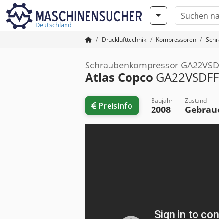
Deutschland
Drucklufttechnik
Kompressoren
Schr
Schraubenkompressor GA22VSD
Atlas Copco
GA22VSDFF
Baujahr
Zustand
Preisinfo
2008
Gebrau