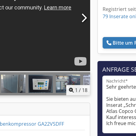
Registriert sei
79 Inserate on
Bitte um 
ANFRAGE S
Nachricht*
1
/
18
ubenkompressor GA22VSDFF