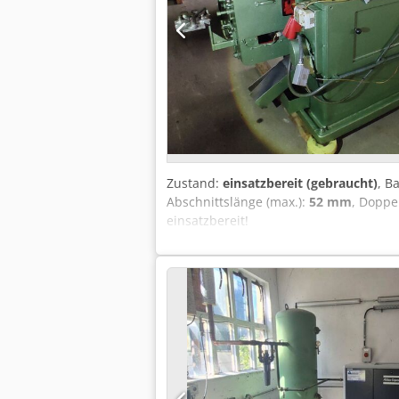
Zustand:
einsatzbereit (gebraucht)
, B
Abschnittslänge (max.):
52 mm
, Doppe
einsatzbereit!