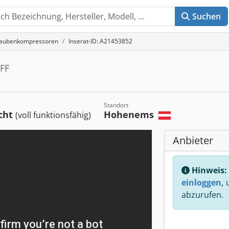
Suchen
aubenkompressoren
Inserat-ID: A21453852
FF
Standort
cht
Hohenems
(voll funktionsfähig)
Anbieter
Hinweis:
einloggen,
u
abzurufen.