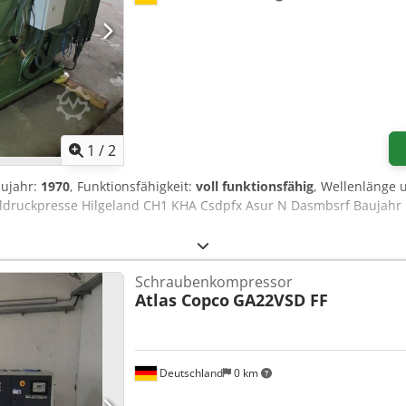
1
/
2
aujahr:
1970
, Funktionsfähigkeit:
voll funktionsfähig
, Wellenlänge 
ldruckpresse Hilgeland CH1 KHA Csdpfx Asur N Dasmbsrf Baujahr 1
Schraubenkompressor
Atlas Copco
GA22VSD FF
Deutschland
0 km