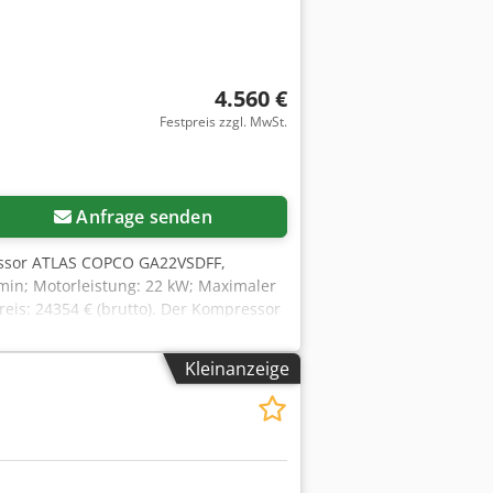
4.560 €
Festpreis zzgl. MwSt.
Anfrage senden
ssor ATLAS COPCO GA22VSDFF,
min; Motorleistung: 22 kW; Maximaler
reis: 24354 € (brutto). Der Kompressor
n. Unten finden Sie einen Link zu einem
Kleinanzeige