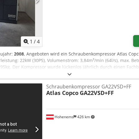
1
/
4
aujahr:
2008
, Angeboten wird ein Schraubenkompressor Atlas Copco
rleistung: 22kW (30PS), Volumenstrom: 3,84m³/min (64l/s), max. Bet
0,95kg. Der Kompressor wurde lückenlos jährlich durch einen Fach
he möglich. Crsdpszh Nizsfx Ambjf
Schraubenkompressor GA22VSD+FF
Atlas Copco
GA22VSD+FF
Hohenems
426 km