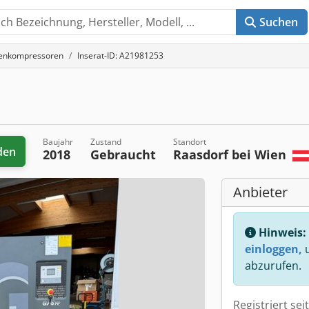
Suchen
enkompressoren
Inserat-ID: A21981253
Baujahr
Zustand
Standort
den
2018
Gebraucht
Raasdorf bei Wien
Anbieter
Hinweis:
einloggen,
u
abzurufen.
Registriert sei