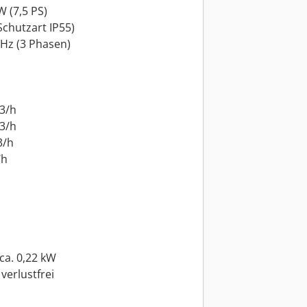
 (7,5 PS)
(Schutzart IP55)
 Hz (3 Phasen)
m3/h
m3/h
3/h
/h
ca. 0,22 kW
verlustfrei