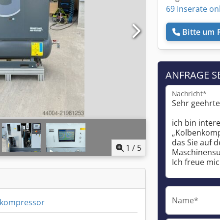
69 Inserate on
Bitte um 
ANFRAGE S
Nachricht*
1
/
5
Name*
nkompressor