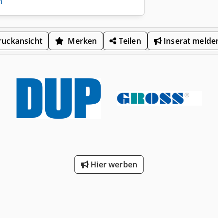
n
uckansicht
Merken
Teilen
Inserat melde
Hier werben