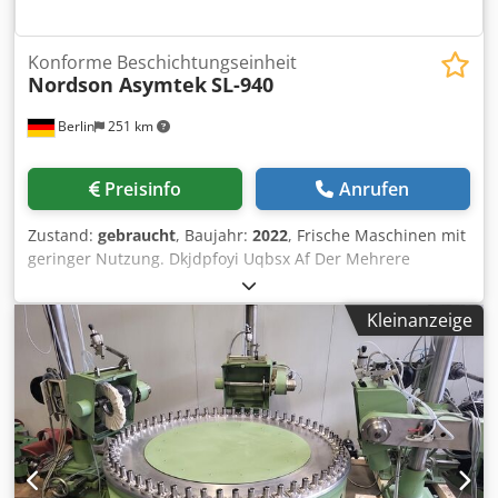
Konforme Beschichtungseinheit
Nordson Asymtek
SL-940
Berlin
251 km
Preisinfo
Anrufen
Zustand:
gebraucht
, Baujahr:
2022
, Frische Maschinen mit
geringer Nutzung. Dkjdpfoyi Uqbsx Af Der Mehrere
Einheiten verfügbar, Baujahr 2022 bis 2023. Bitte fragen
Sie nach technischen Daten und Preisen!
Kleinanzeige