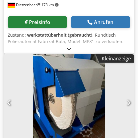
Dietzenbach
173 km
Preisinfo
Anrufen
Zustand:
werkstattüberholt (gebraucht)
, Rundtisch
Polierautomat Fabrikat Bula, Modell MP81 zu verkaufen.
Kontinuierlich umlaufender Automat zum polieren,
bürsten, schleifen und entgraten verschiedenster
Kleinanzeige
Werkstücke. 6 Werkstückaufnahmen in einem Teilkreis von
250 mm montiert. 1 Bearbeitungsstation, Antriebsleistung
2,2 kW, mit Bula Quick Lock System der Polierscheiben.
Polierwellendurchmesser 25 mm Die Maschine wurde
komplett überholt, Maschinenkörper sandgestrahlt,
grundiert, neu lackiert, neue Lager, neue Motoren, neues
Getriebe, neue Keilriemen, neue Handräder, neue
Riemenscheiben, komplett neuer Steuerschrank, und alle
Antriebe werden über Frequenzumrichter gesteuert.
Zwischenverkauf vorbehalten. Dsdpfslccvmex Af Dskr
Optional wäre die Anlage auch mit einem
Polierpastensystem - Flüssig-, bestehend aus 1 Hochdruck-