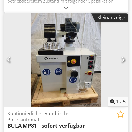
betriebsbereitem Zustand mit folgender Spezifikation:
Zweistufig 2 x HM-Kopf 2 x ScanKamera 2 x Multi-Kamera
Dedpevfpmljfx Af Djkr 2 x Düsenstation 4 x FES32 Paket zur
Kleinanzeige
Rückverfolgbarkeit Fordern Sie zusätzliche Informationen
an!
1
/
5
Kontinuierlicher Rundtisch-
Polierautomat
BULA
MP81 - sofort verfügbar