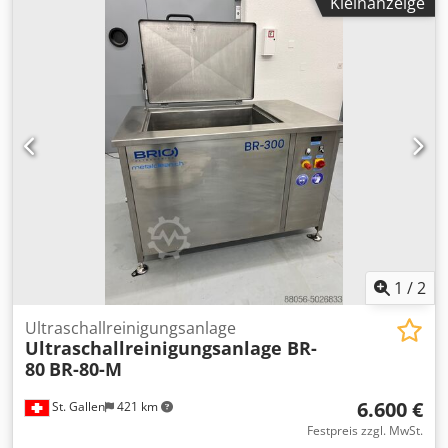
Kleinanzeige
Die Gelenkwelle fuer den Werkstueckantrieb ist
ausgeschlagen
1
/
2
Ultraschallreinigungsanlage
Ultraschallreinigungsanlage BR-
80
BR-80-M
6.600 €
St. Gallen
421 km
Festpreis zzgl. MwSt.