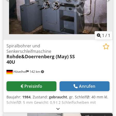
1
/
1
Spiralbohrer und
Senkerschleifmaschine
Rohde&Doerrenberg (May)
SS
40U
Hövelhof
142 km
Preisinfo
Anrufen
Baujahr:
1984
, Zustand:
gebraucht
, gr. SchleifØ: 40 mm kl.
SchleifØ: 5 mm Gewicht: 0,9 t 2 Schleifscheiben mit
Flansch 8 Spannzangen 1 Kuehlmittelbehaelter Djdpfocq
Rv Uex Af Dekr mechanischer Vorschub mit Festanschlag