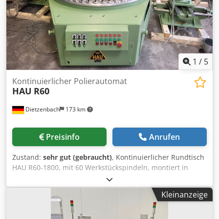
1
/
5
Kontinuierlicher Polierautomat
HAU
R60
Dietzenbach
173 km
Preisinfo
Anrufen
Zustand:
sehr gut (gebraucht)
, Kontinuierlicher Rundtisch
HAU R60-1800, mit 60 Werkstückspindeln, montiert in
einem Teilkreisdurchmesser von 1800 mm, 3
Poliereinheiten mit jeweils 7,5 kW, Polierwellen 50 mm
Kleinanzeige
Durchmesser, max. Polierscheibenbreite 2 x 400 mm + 1 x
280 mm, max. Polierscheibendurchmesser 420 mm,
motorischer Längs- u. Höhenverstellung – Maschine