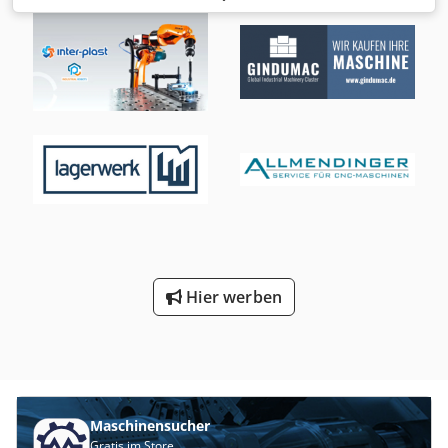
(min.):
4 bar
, Druck (max.):
13 bar
, Geräuschpegel:
67 dB
,
Art der Kühlung:
Luft
, Ausstattung:
Dokumentation/Handbuch, Kältetrockner, Typenschild
vorhanden
, Wir sind seit über 20 Jahren auf die
Druckluftbranche spezialisiert. Professioneller Service und
hochwertige, markterprobte Produkte garantieren eine
erfolgreiche Zusammenarbeit. Wir bieten Ihnen den neuen
Schraubenkompressor Atlas Copco GA37VSDs FF
(drehzahlgeregelt mit integriertem Trockner). Die
Maschine ist mit einem Frequenzumrichter ausgestattet
und basiert auf modernsten Technologien. Dies führt zu
höherer Effizienz und Leistung: Durchschnittlich 20 %
niedrigerer Energieverbrauch (SER) als bei
Vorgängermodellen der GA VSD-Serie. Das ökologische und
Hier werben
effiziente VSD+-Antriebssystem reduziert den
Energieverbrauch im Vergleich zu Modellen im Leerlauf
um durchschnittlich 50 %. Unabhängig von den
Energieeinsparungen steigt der Wirkungsgrad (FAD) um
bis zu 12 %. Ein effizienter Lüftermotor (konform mit der
ERP-Richtlinie 2015) reduziert Energieverbrauch und
Maschinensucher
Geräuschpegel. Überragender Motorwirkungsgrad (iPM)
Gratis im Store