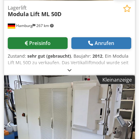
Lagerlift
Modula
Lift ML 50D
Hamburg
267 km
Preisinfo
Anrufen
Zustand:
sehr gut (gebraucht)
, Baujahr:
2012
, Ein Modula
Lift ML 50D zu verkaufen. Das Vertikalliftmodul wurde seit
seiner Installation regelmäßig vom Hersteller gewartet und
befindet sich in hervorragendem Zustand. Die Tablare
Kleinanzeige
haben eine Breite von 4.100 mm und eine Tiefe von 860
mm, sodass pro Tablar 3,53 m² Lagerfläche zur Verfügung
stehen. Bei 50 Tablaren beträgt die gesamte Lagerfläche
176,5 m². Jedes Tablett kann bis zu 500 kg tragen, was eine
Gesamtkapazität von 25.000 kg für alle 50 Tabletts ergibt.
Das Vertical Lift Module befindet sich in einem
geschützten Bereich mit Zwischengeschoss, wodurch die
Verkleidung und das Äußere in ausgezeichnetem Zustand
gehalten wurden. Spezifikationen: Hersteller: Modula