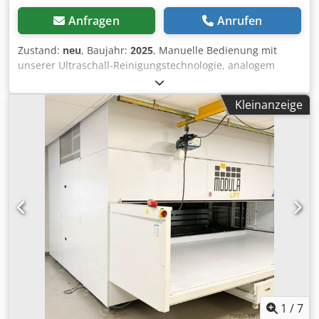
Anfragen
Anrufen
Zustand:
neu
, Baujahr:
2025
, Manuelle Bedienung mit
unserer Ultraschall-Reinigungstechnologie, analogem
Bedienfeld und Temperaturregelung über einen digitalen
Thermostat. Optional können Funktionen der PRO-Serie
Kleinanzeige
hinzugefügt werden. Wir haben Volumen von 60 bis 7.500
L, um allen Anforderungen gerecht zu werden. Tankinhalt:
110L Außenmasse:1970x670x970mm Nutzmasse
Rost:550x350x250mm Dedpfxjf Hqave Af Dskr Ultraschall
Frequenz: 40kHz Ultraschallleistung:1000W
1
/
7