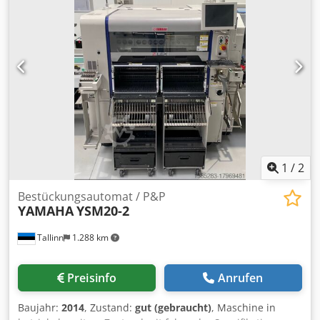
ausgestattet mit kompl. Auftragssystem für flüssige
Polierpaste Weiter Bilder auf Anfrage WIR KÖNNEN IHNEN
AUCH DIE REPARATUR ODER ÜBERHOLUNG EINES
VORHANDENEN HAU RUNDTISCHES, TAKTEND ODER
KONTINUIERLICH BZW. EINER HAU MASCHINE DIE SIE ÜBER
EINEN ANDEREN KANAL ERWERBEN, ANBIETEN Dksdpfem
Nbubex Af Dor
1
/
2
Bestückungsautomat / P&P
YAMAHA
YSM20-2
Tallinn
1.288 km
Preisinfo
Anrufen
Baujahr:
2014
, Zustand:
gut (gebraucht)
, Maschine in