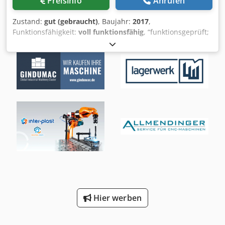
Preisinfo
Anrufen
Zustand:
gut (gebraucht)
, Baujahr:
2017
,
Funktionsfähigkeit:
voll funktionsfähig
, “funktionsgeprüft;
Artikel stammt aus Anlagenrückbau eines
Automobilzulieferes” Credpfxjyq R T Ue Ag Aef Hersteller:
Cleco / Apex Tool Group Typ: TSE 961446PT Spannung: 380
V DC Strom: 2–10 A DC Betriebstemperatur: –20 bis +70 °C
Luftfeuchtigkeit: 0–90 % ohne Kondensation Die
zugehörigen Schraubensteuerung finden Sie ebenfalls in
unserem Shop!
Hier werben