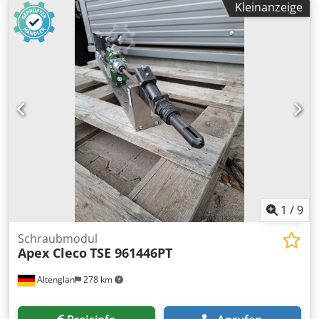
Kleinanzeige
1
/
9
Schraubmodul
Apex Cleco
TSE 961446PT
Altenglan
278 km