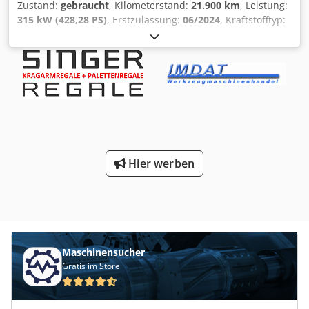
Zustand:
gebraucht
, Kilometerstand:
21.900 km
, Leistung:
Restmüllpresse
315 kW (428,28 PS)
, Erstzulassung:
06/2024
, Kraftstofftyp:
Diesel
, Leergewicht:
15.507 kg
, Gesamtgewicht:
26.000 kg
,
Reifengröße:
385/65 R22,5 - 315/80 R22,5
, Achsen-
Konfiguration:
6x2
, Radstand:
4.300 mm
, Kraftstoff:
Diesel
,
Energieeffizienz:
E
, Bremsen:
VEB
, Farbe:
Blau
,
Getriebetyp:
Automatisch
, Emissionsklasse:
Euro6
,
Laderaumvolumen:
9 m³
, Laderaumlänge:
4.200 mm
,
Laderaumbreite:
2.350 mm
, Laderaumhöhe:
900 mm
,
Ausstattung:
ABS, AdBlue, Anhängerkupplung,
Differentialsperre, EBS (Elektronisches Bremssystem),
Hier werben
Elektronisches Stabilitätsprogramm (ESP), Kran,
Navigationssystem, Spurhalteassistent, Standheizung,
Tempomat, Traktionskontrolle, Zusatzscheinwerfer
,
Harnstofftank (AdBlue) Hubraum 12.777 ccm 50er
Anhängerkupplung Hydraulik (Nebenantrieb) lärmarm
Leichtmetallfelgen Abstandswarner Spurassistent Nutzlast
10.493 kg Klimaautomatik Euro 6 E Blatt-Luft-Lift-Federung
Maschinensucher
Meiller 2-Seiten-Kipper Zurringe im Boden Bordwand
Gratis im Store
Asphaltschieber Rollplane Unterfahrschutz klappbar Atlas
AK 135.2 E-10,30/3 A3 Sonnenblende Lichterbügel