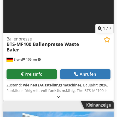
1
/
7
Ballenpresse
BTS-MF100 Ballenpresse Waste
Baler
Brakel
109 km
Preisinfo
Anrufen
Zustand:
wie neu (Ausstellungsmaschine)
, Baujahr:
2026
,
Funktionsfähigkeit:
voll funktionsfähig
, The BTS-MF100 is
the ideal waste baler for compacting your loose cardboard
and plastic film waste into a bale of up to 100 kg. It is
Kleinanzeige
equipped with automatic bale cycle, hour counter and also
strap eject system. The baling press impresses with its