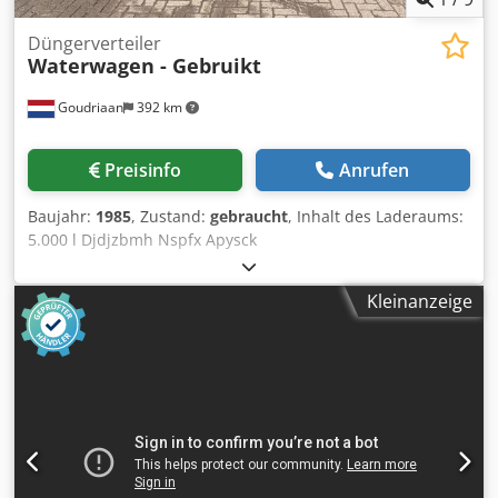
Düngerverteiler
Waterwagen - Gebruikt
Goudriaan
392 km
Preisinfo
Anrufen
Baujahr:
1985
, Zustand:
gebraucht
, Inhalt des Laderaums:
5.000 l Djdjzbmh Nspfx Apysck
Kleinanzeige