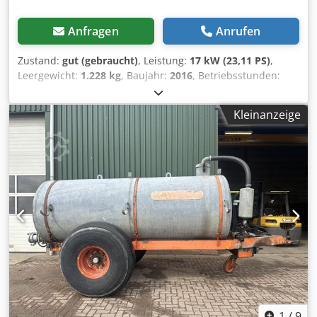
Anfragen
Anrufen
Zustand:
gut (gebraucht)
, Leistung:
17 kW (23,11 PS)
,
Leergewicht:
1.228 kg
, Baujahr:
2016
, Betriebsstunden:
1.844 h
, Fahrzeugbeschreibung Kompaktlader BOBCAT S70
Bj. 2016 lt. Zähler 1.844 Stunden 1.228 KG 17,2 KW - incl.
Kleinanzeige
Schaufel - mech. Schnellwechsler - Zusatzkreis bis
Gabelrtäger - schöne Maschine - sofort einsatzbereit
Djdpox Elfvjfx Apyock Verkaufspreis: 9.900,-- netto auch
günstige Zustellung möglich!
1
/
9