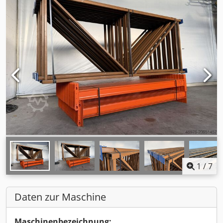
1
/
7
Daten zur Maschine
Maschinenbezeichnung: