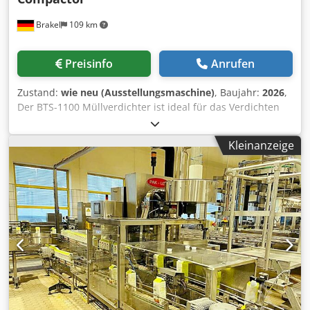
Brakel
109 km
Preisinfo
Anrufen
Zustand:
wie neu (Ausstellungsmaschine)
, Baujahr:
2026
,
Der BTS-1100 Müllverdichter ist ideal für das Verdichten
Ihrer 1100 Ltr. Müll- und Wertstoff-Behälter. Mit ihm wird
voluminöser Abfall und Wertstoff einfach und sicher auf
Kleinanzeige
ein Minimum seiner Größe verdichtet. Dcsdpon Argijfx
Apyok Durch das Verdichten dieser Abfall-/Wertstoffe
erhalten Sie eine Volumenreduktion von bis zu 75%,
sparen deutlich bei Ihren Entsorgungskosten und schaffen
zusätzlich dazu noch ein sicheres und sauberes
Arbeitsumfeld. Presskraft: 3,5 Tonnen Verdichtung: bis zu
75 % (materialabhängig) Maschinenmaße: 2120 H x 1160 B
x 1150 T mm Maschinengewicht: 270 kg Transporthöhe:
1594 mm Presszeit: 20 Sekunden Motor: 1,5 kW 13 Amp
Stromversorgung: 220 - 240 V (1 Phase) Lärmentwicklung:
68 dB Nutzerfreundliche und sichere Zwei-Hand Hebel-