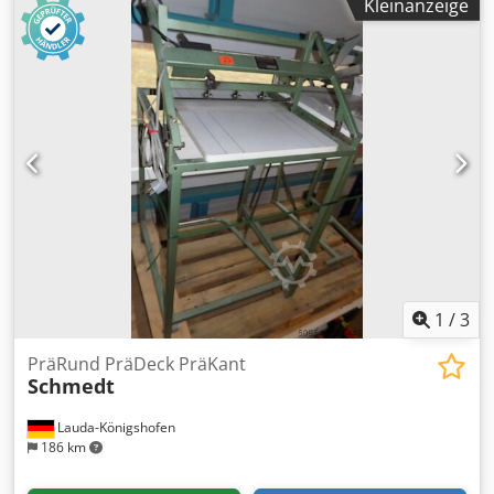
Kleinanzeige
1
/
3
PräRund PräDeck PräKant
Schmedt
Lauda-Königshofen
186 km