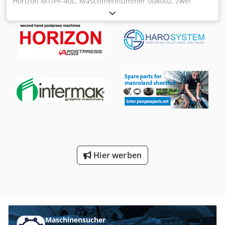
Horizon MT/PF-40L, Maschinennummer 008002, zwei
Taschen, vorgespeicherte Programme, Elektrogesteuerte
Taschen, im guten Zustand, sofort Verfügbar, Technische
Daten: Maximales Format: 320x630 mm Cedpfx Aox S Etaef
Aorf Minimales Format: 125x128 mm Grammatur: 40–160
g/m² Geschwindigkeit: 23.000 Takte/h 2 parallele Kassetten
230V Stromversorgung Elektrisch gesteuerter Ausleger
Zähler mit Sammelfunktion Stufenlose Geschwindigkeits-
und Zuführeinstellung Hochstapelanleger
Schalldämmende Verkleidungen an allen Einheiten und
Kassetten Dokumentation
Hier werben
Maschinensucher