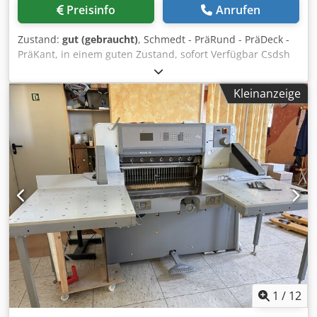
Preisinfo
Anrufen
Zustand:
gut (gebraucht)
, Schmedt - PräRund - PräDeck -
PräKant, in einem guten Zustand, sofort Verfügbar Csdsh
Dy Ivspfx Af Asrf
Kleinanzeige
1
/
12