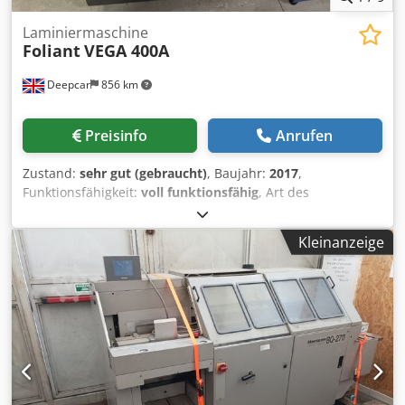
Laminiermaschine
Foliant
VEGA 400A
Deepcar
856 km
Preisinfo
Anrufen
Zustand:
sehr gut (gebraucht)
, Baujahr:
2017
,
Funktionsfähigkeit:
voll funktionsfähig
, Art des
Eingangsstroms:
Wechselstrom (AC)
, Ausstattung:
Kompressor
, Foliant VEGA 400a vollautomatische
Kleinanzeige
Laminiermaschine Codjyxyzrepfx Af Aerf