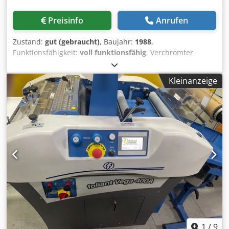
Preisinfo
Anrufen
Zustand:
gut (gebraucht)
, Baujahr:
1988
,
Funktionsfähigkeit:
voll funktionsfähig
, Verchromter
Lufttisch Crjdpfx Afezcd D Ds Asf Lufttisch Polar RR 4
Rüttler
Kleinanzeige
1
/
9