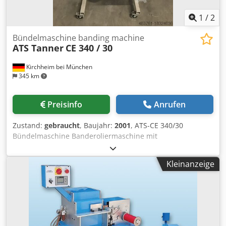
1
/
2
Bündelmaschine banding machine
ATS Tanner
CE 340 / 30
Kirchheim bei München
345 km
Preisinfo
Anrufen
Zustand:
gebraucht
, Baujahr:
2001
, ATS-CE 340/30
Bündelmaschine Banderoliermaschine mit
Temperaturverschweissung Cedpfxsvthwfj Af Asrf
Bandbreite 30mm Papier- und Folie als
Kleinanzeige
Banderoliermaterial möglich Kühlzeit einstellung Extras:
Jumbo Abroller 2x Stück vorhanden. Preis zzgl. MwSt. EXW.
Alle Angaben ohne Gewähr. Zwischenverkauf vorbehalten.
Händlergeschäft. Der Verkauf erfolgt unter Ausschluss
jeglicher Gewährleistung.