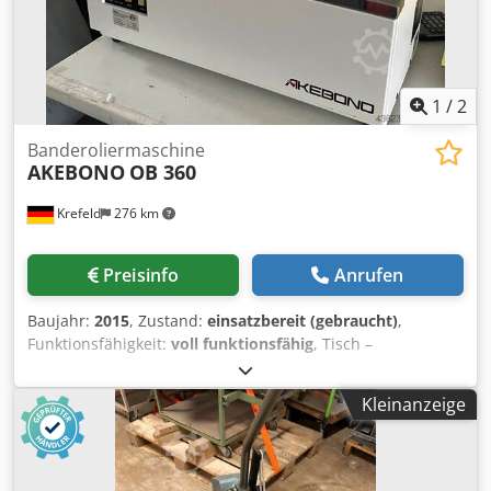
1
/
2
Banderoliermaschine
AKEBONO
OB 360
Krefeld
276 km
Preisinfo
Anrufen
Baujahr:
2015
, Zustand:
einsatzbereit (gebraucht)
,
Funktionsfähigkeit:
voll funktionsfähig
, Tisch –
Banderoliermaschine Akebono OB 360 Bj. 2015 Crjdsy Sn
Sfopfx Af Aof Leistung bis 30 Banderolierungen pro Minute
Kleinanzeige
Bandbreite 29mm Vorratsrolle 180/200m Bogengrössen B
360 x H 200mm Bündelhöhe 2-210 cm Bündelbreite 20-
390mm Elektrik 230 V, 50/60 Hz, 1 PH Verwendetes
Material: * Banderolierfolie * Banderolierpapier