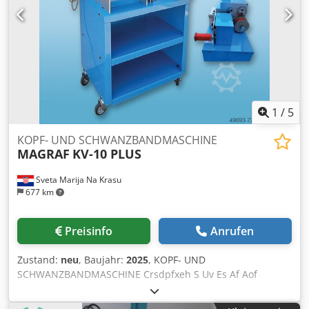
1
/
5
KOPF- UND SCHWANZBANDMASCHINE
MAGRAF
KV-10 PLUS
Sveta Marija Na Krasu
677 km
Preisinfo
Anrufen
Zustand:
neu
, Baujahr:
2025
, KOPF- UND
SCHWANZBANDMASCHINE Crsdpfxeh S Uv Es Af Aof
MAGRAF KV-10 PLUS