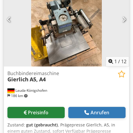
1
/
12
Buchbindereimaschine
Gierlich
A5, A4
Lauda-Königshofen
186 km
Preisinfo
Anrufen
Zustand:
gut (gebraucht)
, Prägepresse Gierlich, A5, in
einem guten Zustand, sofort Verfügbar Prägepresse