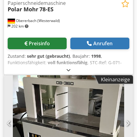
Papierschneidemaschine
Polar Mohr
78-ES
Obererbach (Westerwald)
202 km
Preisinfo
Anrufen
Zustand:
sehr gut (gebraucht)
, Baujahr:
1998
,
Funktionsfähigkeit:
voll funktionsfähig
, STC-Ref: G-071-
2423 Polar 78-ES ,Baujahr: 1998 Format: 0x780 mm
Ausstattung: - Sicherheitslichtschranke - Fotozelle -
Kleinanzeige
Hintertischschutz - Datenspeicher für Programme -
Lufttisch links - Lufttisch links - Lufttisch Crsdpfx Afozdu N
Ee Asf - Bildschirm (Monitor) - Ersatzmesser