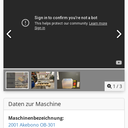
1
/
3
Daten zur Maschine
Maschinenbezeichnung:
2001 Akebono OB-301