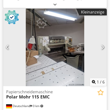
Gierlich P 4000, A4, Baujahr 1985, Maschinennummer
7501, in einem guten Zustand, sofort Verfügbar Bei
Kleinanzeige
Interesse informieren wir Sie auch gerne über weitere
Maschinen in unserem Haus. Csdpfx Ajvt Rwnef Asrf Sie
sind herzlich willkommen, nach vorheriger
Terminabsprache, die Maschine in unserem Haus zu
besichtigen.
1
/
6
Papierschneidemaschine
Polar Mohr
115 EMC
Deutschland
0 km