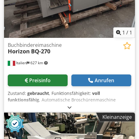
1
/
1
Buchbindereimaschine
Horizon
BQ-270
Italien
627 km
Preisinfo
Anrufen
Zustand:
gebraucht
, Funktionsfähigkeit:
voll
funktionsfähig
, Automatische Broschürenmaschine
komplett mit: - Deckblattanleger - Hotmelt-Einheit
Csdpfsyka R Nsx Af Asrf
Kleinanzeige