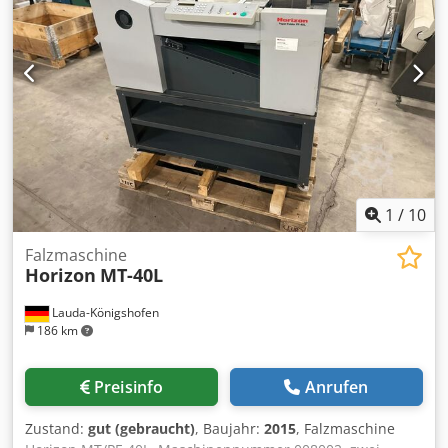
1
/
10
Falzmaschine
Horizon
MT-40L
Lauda-Königshofen
186 km
Preisinfo
Anrufen
Zustand:
gut (gebraucht)
, Baujahr:
2015
, Falzmaschine