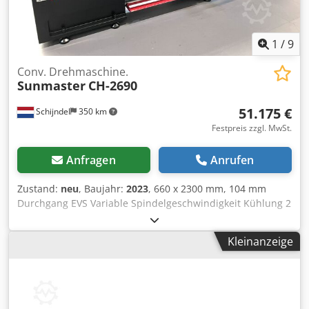
1
/
9
Conv. Drehmaschine.
Sunmaster
CH-2690
51.175 €
Schijndel
350 km
Festpreis zzgl. MwSt.
Anfragen
Anrufen
Zustand:
neu
, Baujahr:
2023
, 660 x 2300 mm, 104 mm
Durchgang EVS Variable Spindelgeschwindigkeit Kühlung 2
Stück MT5 Center Standard-Werkzeugmaschinen
Handbuch und Ersatzteilliste 3 Krallen 12" Sk-Typ
Kleinanzeige
Cjdeptabaepfx Afijha 2-Achsen-Digitalanzeige FAGOR
Schnellwechsel-Meißelrevolver