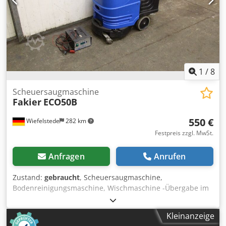
1
/
8
Scheuersaugmaschine
Fakier
ECO50B
550 €
Wiefelstede
282 km
Festpreis zzgl. MwSt.
Anfragen
Anrufen
Zustand:
gebraucht
, Scheuersaugmaschine,
Bodenreinigungsmaschine, Wischmaschine -Übergabe im
Istzustand wie besichtigt Chjdpfx Aec R S E Sjfiea -Gerät ist
ohne Batterie Bürste und Saugbalken -Arbeitsbreite: 500
Kleinanzeige
mm -Ladegerät -Anzahl: 1 Stück vorhanden -