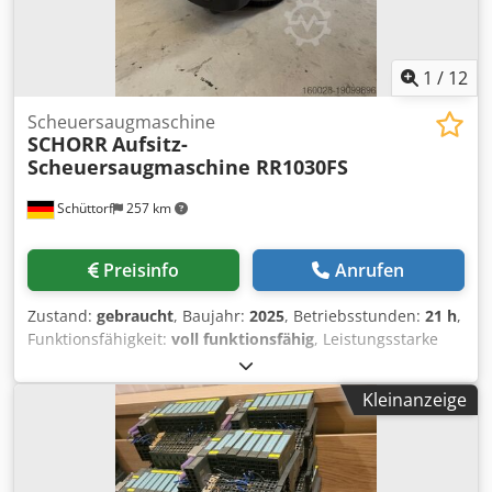
1
/
12
Scheuersaugmaschine
SCHORR
Aufsitz-
Scheuersaugmaschine RR1030FS
Schüttorf
257 km
Preisinfo
Anrufen
Zustand:
gebraucht
, Baujahr:
2025
, Betriebsstunden:
21 h
,
Funktionsfähigkeit:
voll funktionsfähig
, Leistungsstarke
Aufsitz-Scheuersaugmaschinen in Top-Zustand zu
verkaufen! Das Gerät befindet sich in einem sehr
Kleinanzeige
gepflegten Zustand und ist sofort einsatzbereit.
Zustand:Gebraucht, sehr gut Betriebsstunden: 21h
Baujahr: 2025 Chjdpfxewh Ri Es Afija SCHORR
SCHEUERSAUGMASCHINE 24V BODENWISCHER SCHRUBBER