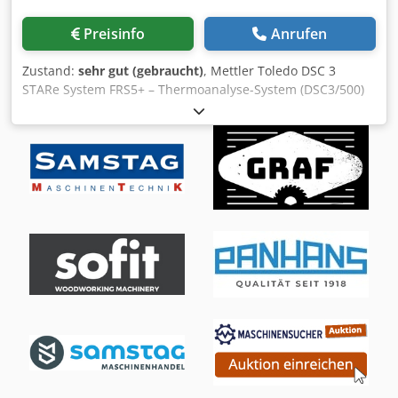
225 mm Schnitte von 10–225 mm (rund und quadratisch)
Rohrlänge 6 Meter Spezielle Software für das
Preisinfo
Anrufen
Rohrschneiden Maximale Rohrbeladung: 300 kg
Automatischer Tischwechsel: - Anzahl der Tische: 2 (max.
Zustand:
sehr gut (gebraucht)
, Mettler Toledo DSC 3
15 Sekunden für Wechsel) - Automatischer Wechsel, max.
STARe System FRS5+ – Thermoanalyse-System (DSC3/500)
Belastung der Tische: 1.000 kg - 2 x CCTV-Kameras: 1 im
inkl. Zubehör, PC und Waage Hersteller: Mettler Toledo
Palettenbereich, 1 im Schneidbereich Prozessgase: -
Modell: DSC 3 STARe System Ausführung: DSC3/500
Baustahl: Sauerstoff (0,5 – 25 bar) - Edelstahl: Stickstoff (0,5
Beschreibung: Zum Verkauf steht ein professionelles
– 25 bar) - Aluminium: Druckluft oder Stickstoff (0,5 – 25
Thermoanalyse-System vom Typ Mettler Toledo DSC 3
bar) Im Lieferumfang enthalten: - Passender
STARe System mit FRS5+ Sensor. Das Gerät wird zur
Absaugsystem für 3 kW - Ersatzteil-Basispaket - Schneiden
Untersuchung thermischer Materialeigenschaften mittels
von reflektierenden Blechen möglich - 3-teiliger Rollwagen
Differential Scanning Calorimetry (DSC) eingesetzt. Das
unter dem Werktisch - Achsen mit japanischen YASKAWA-
System stammt aus einer professionellen Laborumgebung
Servomotoren ausgestattet - Servomotoren erreichen bis
und befindet sich in gepflegtem gebrauchten Zustand. Die
zu 100 m/min - Beschleunigung bis zu 1,5 G - Faserlaser –
letzte Wartung durch Mettler Toledo erfolgte am
grüne Lasertechnologie der Zukunft - Komponenten daher
08.04.2025, die nächste Wartung ist erst für 04/2027
sehr wartungsarm - Bis zu 50% Kosteneinsparung pro Teil
vorgesehen. Anwendungsbereiche: Forschung und
durch effizientere Produktion - Zusätzlich präzise Schnitte
Entwicklung Qualitätssicherung Materialprüfung
und glatte Oberflächenqualität - Schwerlast-
Kunststoff- und Werkstoffanalyse Funktionen: Bestimmung
Rahmenkonstruktion - Ausgestattet mit weltweit
von Schmelzpunkten und Glasübergängen Analyse von
bekannten, langlebigen Qualitätskomponenten Wir
Kristallisation und Phasenübergängen Messung der
verwenden ausschließlich hochwertige Bauteile wie: --