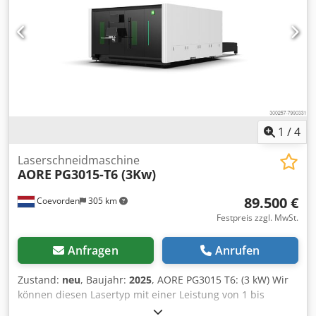
1
/
4
Laserschneidmaschine
AORE
PG3015-T6 (3Kw)
89.500 €
Coevorden
305 km
Festpreis zzgl. MwSt.
Anfragen
Anrufen
Zustand:
neu
, Baujahr:
2025
, AORE PG3015 T6: (3 kW) Wir
können diesen Lasertyp mit einer Leistung von 1 bis
maximal 20 kW liefern. Kompaktes Design mit