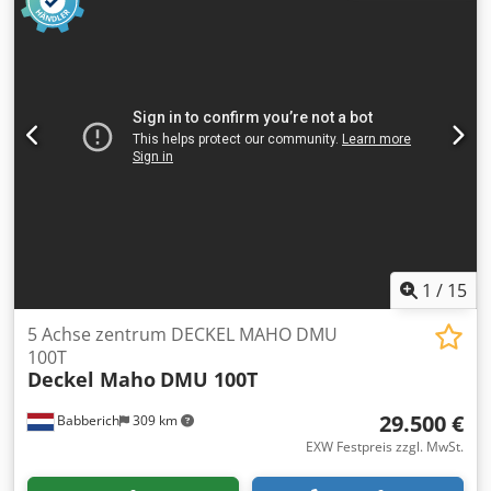
Abmessungen: 1150/520/H950 mm -Gewicht ohne Batterie:
66 kg
1
/
15
5 Achse zentrum DECKEL MAHO DMU
100T
Deckel Maho
DMU 100T
29.500 €
Babberich
309 km
EXW Festpreis zzgl. MwSt.