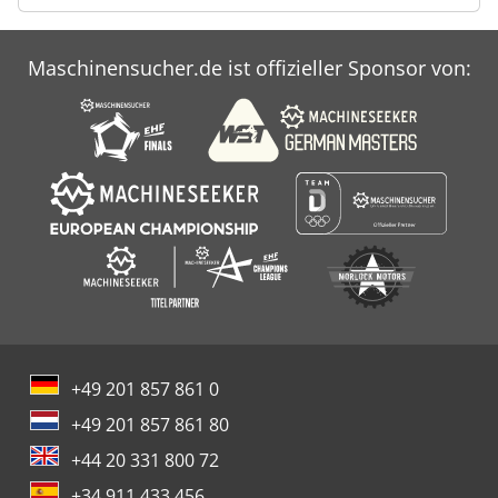
Hinweis: Maßgeblich für den Lieferumfang sind die Bilder.
Der auf den Fotos abgebildete Tisch ist nicht Bestandteil
des Angebots. Sonstiges: Gewerblicher Verkauf. Rechnung
Maschinensucher.de ist offizieller Sponsor von:
mit MwSt. möglich. Besichtigung nach Absprache möglich.
Zwischenverkauf und Irrtümer vorbehalten.
+49 201 857 861 0
+49 201 857 861 80
+44 20 331 800 72
+34 911 433 456