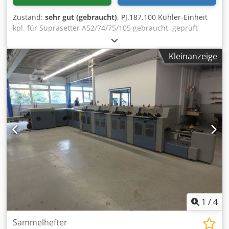
Zustand:
sehr gut (gebraucht)
, PJ.187.100 Kühler-Einheit
kpl. für Suprasetter A52/74/75/105 gebraucht, geprüft
Dkjdpfxogzbwme Acqer Alle Angebote sind freibleibend
Kleinanzeige
1
/
4
Sammelhefter