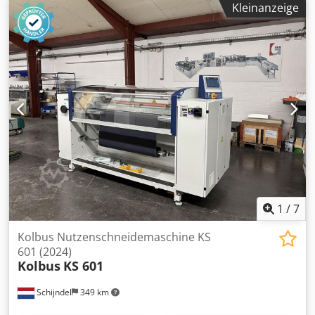
Kleinanzeige
ASIR optische Bogenerkennung: Asir III - 2 + 2
Öffnungsmöglichkeiten - Buchblocktrenner - Buchstapler -
Rollenbahnauslage - Venturi Druckluftkonverter auf
Vakuum
1
/
7
Kolbus Nutzenschneidemaschine KS
601 (2024)
Kolbus
KS 601
Schijndel
349 km