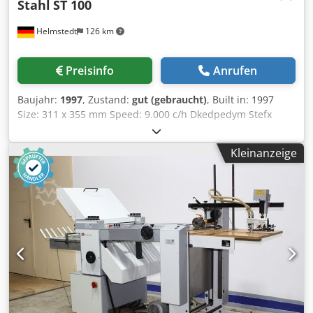
Stahl
ST 100
Helmstedt
126 km
Preisinfo
Anrufen
Baujahr:
1997
, Zustand:
gut (gebraucht)
, Built in: 1997
Size: 311 x 355 mm Speed: 9.000 c/h Dkedpedym Stefx
Acqjr Equipment: gathering chain & feeder: • 8 stations
chain • with double feeder • 1 folder feeder stitching unit &
Kleinanzeige
trimmer: • stitching unit • 2 stitching heads • trimmer • belt
delivery with counter