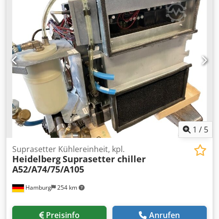
angebundenen Rüttler zig/zag / Delivery Jogger with an
online zig/zag unit Panel Operation and Controls, Stau /
Jamming Doppelbogen- und Fehlbogenkontrolle / double-
sheet and no-sheet control Pre-set counter - Full receiving
Tray Handnbücher / Manuals Online-Video-Inspection by
Skype-Video We would be very pleased with your visit -
more machines on Stock Available Immediately - Can be
inspect On Stock Emskirchen / Nürnberg - Can be test
Dsdpfx Ajh Uk E Sscqokr
1
/
5
Suprasetter Kühlereinheit, kpl.
Heidelberg
Suprasetter chiller
A52/A74/75/A105
Hamburg
254 km
Preisinfo
Anrufen