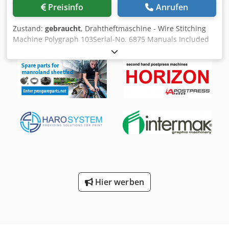
bietet nicht nur erstklassige Maschinen, sondern auch
Preisinfo
Anrufen
Service und Lieferung. Unsere Ingenieure und Manager
sind bereit, alle Ihre Fragen zu beantworten und bei
Zustand:
gebraucht
, Drahtheftmaschine - Wire Stitching
Bedarf Videounterstützung zu leisten. Außerdem erhalten
Machine Polygraph 103Serial-No. 6875 Manuals Included
Besitzer von Wattsan-Geräten lebenslangen Online-
Online-Video-Inspection by Skype-Video We would be very
Support. Virmer ist in den Niederlanden ansässig und
pleased with your visit - more machines on Stock Available
arbeitet in ganz Europa. Virmer ist der offizielle Lieferant
Immediately - Can be inspect On Stock Emskirchen /
von Wattsan. Wir liefern nicht nur Lasergravierer, sondern
Nürnberg - Can be test Dsdpfeh Ax Ufjx Acqskr
auch Metallschneider, Schweißgeräte, Markierer und
Reinigungsmaschinen. Wattsan ist ein chinesischer
Hersteller, der seit fast 15 Jahren Lasergeräte herstellt und
sich mit Hilfe seiner Kunden ständig weiterentwickelt.
Dank des Feedbacks hat Wattsan über 50
Modernisierungen vorgenommen, die die Maschinen
zuverlässiger, präziser und leistungsfähiger gemacht
haben, so dass Sie Ihr Unternehmen auf ein neues Niveau
heben können. SIE KÖNNEN UNS SCHREIBEN ODER
Hier werben
ANRUFEN! WIR WÄHLEN DIE RICHTIGE MASCHINE FÜR IHRE
AUFGABE AUS Wenn Sie nach einer richtigen Laser- oder
CNC Fräsmaschine suchen, stehen wir gerne zur
Verfügung. Sie finden eine große Auswahl von
Lasermaschinen und Ausstattung bei uns: CO2