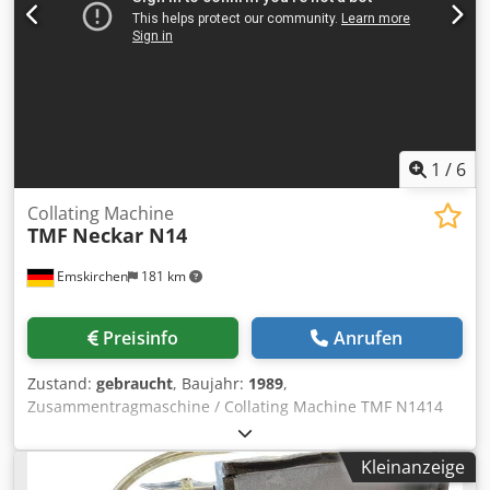
1
/
6
Collating Machine
TMF
Neckar N14
Emskirchen
181 km
Preisinfo
Anrufen
Zustand:
gebraucht
, Baujahr:
1989
,
Zusammentragmaschine / Collating Machine TMF N1414
Stationen Zusammentragmaschine A3 - 7 Stationen
Zusammentragmaschine A2 14 Stations Collating Machine
Kleinanzeige
Size A3 - 7 Stations Collating Machine Size A2 Mit einem