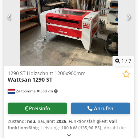
Arbeitsablauf - Bedienung über Hand-, bzw. Fußtaster -
größte Öffnungsweite / Hub der Oberwange 200 mm -
Höhenverstellbarkeit - der Biegewange 80 mm - der
Unterwange 80 mm - Oberwangenantrieb 400 V / 1,1 kW -
Biegewangenantrieb 400 V / 1,5 kW - manueller
Hinteranschlag von vorne bedienbar - Platzbedarf ca. B
3300 x H 1350 x T 1500 mm - Gewicht ca. 2600 kg
1
/
7
1290 ST Holzschnitt 1200x900mm
Wattsan
1290 ST
Zaltbommel
368 km
Preisinfo
Anrufen
Zustand:
neu
, Baujahr:
2026
, Funktionsfähigkeit:
voll
funktionsfähig
, Leistung:
100 kW (135,96 PS)
, Anzahl der
Achsen:
2
, Gesamtgewicht:
219 kg
, Tischlänge:
1.200 mm
,