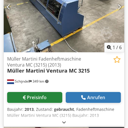
1
/
6
Müller Martini Fadenheftmaschine
Ventura MC (3215) (2013)
Müller Martini
Ventura MC 3215
Schijndel
349 km
Preisinfo
Anrufen
Baujahr:
2013
, Zustand:
gebraucht
, Fadenheftmaschine
Müller Martini Ventura MC (3215) Baujahr: 2013
Beschreibung: Dsdpormyp Refx Acqokr - Farbmonitor mit
Touch-Screen - Halbautomatische Einstellung - Anleger -