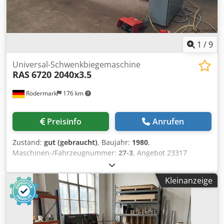
1
/
9
Universal-Schwenkbiegemaschine
RAS
6720 2040x3.5
Rödermark
176 km
Preisinfo
Anrufen
Zustand:
gut (gebraucht)
, Baujahr:
1980
,
Maschinen-/Fahrzeugnummer:
27-3
, Angebot 23317
Technische Daten: - max. Arbeitsbreite 2040 mm - max.
Materialstärke bei 40 kp / mm² Festigkeit 3,5 mm -
Kleinanzeige
Biegewinkeleinstellung elektronisch vorwählbar 0 - 135 ° -
kleinster Biegeradius 1,25 x Blechdicke - kleinste
Innenbordhöhe 6 x Blechdicke Dedpforklfrjx Acqjkr -
automatische Folgesteuerung für einen kompletten