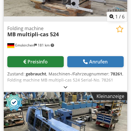
1
/
6
Folding machine
MB
multipli-cas 524
Emskirchen
181 km
Preisinfo
Anrufen
Zustand:
gebraucht
, Maschinen-/Fahrzeugnummer:
78261
,
Folding machine MB multipli-cas 524 Serial-No. 78261
Online-Video-Inspection by Skype-Video We would be very
pleased with your visit - more machines on Stock Available
Kleinanzeige
Immediately - Can be inspect Dsdpfx Aceh Axynjqjkr On
Stock Emskirchen / Nürnberg - Can be test