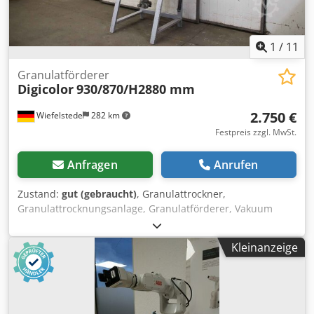
1
/
11
Granulatförderer
Digicolor
930/870/H2880 mm
2.750 €
Wiefelstede
282 km
Festpreis zzgl. MwSt.
Anfragen
Anrufen
Zustand:
gut (gebraucht)
, Granulattrockner,
Granulattrocknungsanlage, Granulatförderer, Vakuum
Förderer -Hersteller: Digicolor, Granulatförderer Vakuum-
Förderer -Typ: leider ohne Typbezeichnung -Gehäuse:
Kleinanzeige
Material VA -Einzelkomponenten/Maße: siehe Fotos /
techn. Zeichnung -Abmessung ges.: 930/870/H2880 mm -
Transportabmessung: 930/870/H2280 mm Dwedpfx Aspz
Sgfjgpsa -Gewicht: 141 kg