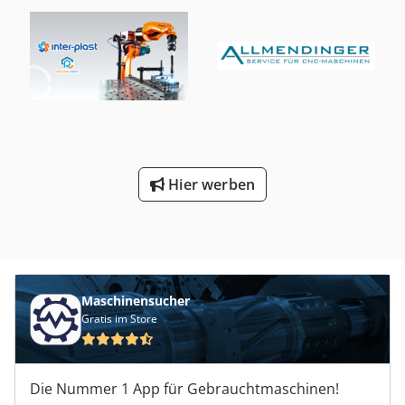
Zuverlässigkeit erfordern. Kontaktieren Sie uns für weitere
Informationen zu dieser Maschine. • IRC5-Steuergerät •
Bedienfeld • Kabelsatz • Mappe mit Dokumentation,
Schaltplänen usw. Dwjdpfx Asx Hblbjgpoa Zusätzliche
Ausrüstung • Flex-Pendant
Hier werben
Maschinensucher
Gratis im Store
Die Nummer 1 App für Gebrauchtmaschinen!