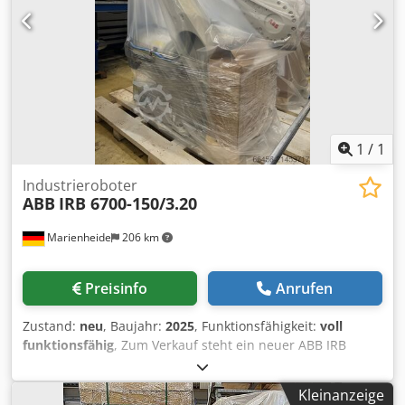
1
/
1
Industrieroboter
ABB
IRB 6700-150/3.20
Marienheide
206 km
Preisinfo
Anrufen
Zustand:
neu
, Baujahr:
2025
, Funktionsfähigkeit:
voll
funktionsfähig
, Zum Verkauf steht ein neuer ABB IRB
6700-150/3.20 >>ORIGINAL VERPACKT BAUJAHR 2025
Manipulator: 435-114 Variante: IRB 6700-150/3.20 209-202
Kleinanzeige
Manipulatorfarbe: ABB Graphite White std 287-4