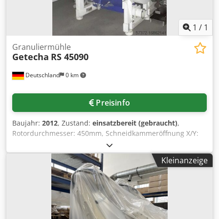
1
/
1
Granuliermühle
Getecha
RS 45090
Deutschland
0 km
Preisinfo
Baujahr:
2012
, Zustand:
einsatzbereit (gebraucht)
,
Rotordurchmesser: 450mm, Schneidkammeröffnung X/Y:
900mm/540mm, Rotormesser: 3 x 32, Statormesser:
stationär, Antriebsleistung: 37kW, Durchsatzleistung:
Kleinanzeige
900kg/h, Maschinendimensionen X/Y/Z: ca.
1600mm/1700mm/1500mm. Dokumentation vorhanden.
Dwsdpsucw S Ssfx Agpsa