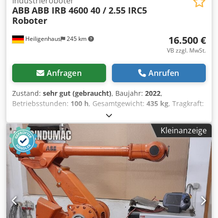
Industrieroboter
ABB
ABB IRB 4600 40 / 2.55 IRC5
Roboter
16.500 €
Heiligenhaus
245 km
VB zzgl. MwSt.
Anfragen
Anrufen
Zustand:
sehr gut (gebraucht)
, Baujahr:
2022
,
Betriebsstunden:
100 h
, Gesamtgewicht:
435 kg
, Tragkraft:
40 kg
, Reichweite der Arme:
2.500 mm
, Roboter Ist
komplett mit Zubehör kann vor ort unter Storm getestet
Kleinanzeige
werden Dsdpfx Asyrd Sgogpswa