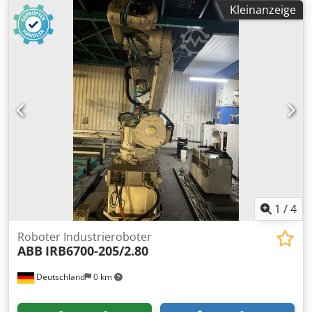
Tuyopewa GSG Robotics GmbH, 2005 in Gütersloh
Kleinanzeige
gegründet, ist die GSG Robotics GmbH seit 2015 in Marl
ansässig mit einem großzügigen Servicebereich für
Roboterwartung und -reparatur. Im Laufe der Jahre haben
wir uns zum ganzheitlichen Partner in allen Belangen rund
um Industrieroboter und Automatisierungstechnik
entwickelt. Wir sind Full-Service-Dienstleister für die
beiden namhaften Roboterhersteller ABB und Fanuc.
1
/
4
Roboter Industrieroboter
ABB
IRB6700-205/2.80
Deutschland
0 km