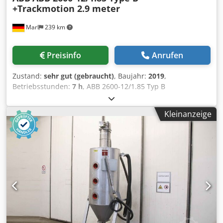
Material Handling 798-3 DressPack Variante: Sockel bis
+Trackmotion 2.9 meter
Achse 3 458-1 Gegensteckersatz Anwendersignale an
Achse 1 bis 3 inkl. BUS (CP/CS/BUS): Gegensteckersatz
Marl
239 km
Anwendersignale an Achse 3 inkl. BUS (CP/CS/BUS)
GENERAL: 448-2 Lieferungsprojekt: Expanded Offer
Preisinfo
Anrufen
Zustand:
sehr gut (gebraucht)
, Baujahr:
2019
,
Betriebsstunden:
7 h
, ABB 2600-12/1.85 Typ B
+Trackmotion 2,9 Meter, komplett wie neu, DTC 7 Stunden,
Baujahr 2019 Dsdpeyl Avqofx Agpjwa ENTWICKLUNG DER
Kleinanzeige
GSG ROBOTICS Die 2005 in Gütersloh gegründete GSG
Robotics GmbH ist seit 2015 mit einem großzügigen
Servicebereich für Roboterwartung und -reparatur in Marl
ansässig. Im Laufe der Jahre haben wir uns zu einem
ganzheitlichen Partner in allen Belangen rund um
Industrieroboter und Automatisierungstechnik entwickelt.
Wir sind Full-Service-Dienstleister für die beiden
namhaften Roboterhersteller ABB und Fanuc.