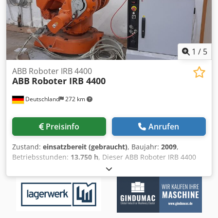
1
/
5
ABB Roboter IRB 4400
ABB
Roboter IRB 4400
Deutschland
272 km
Preisinfo
Anrufen
Zustand:
einsatzbereit (gebraucht)
, Baujahr:
2009
,
Betriebsstunden:
13.750 h
, Dieser ABB Roboter IRB 4400
wurde im Jahr 2009 hergestellt. Er enthält eine IRC5-
Steuerung, ein Bedienfeld und eine umfassende
Dokumentation. Als Zubehör sind ein zusätzlicher
Kabelsatz und ein Flex-Hängetaster erhältlich. Ideal für
Automatisierungsaufgaben, die Präzision und