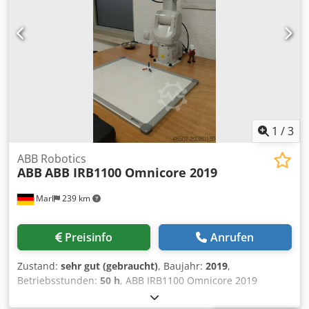
1
/
3
ABB Robotics
ABB
ABB IRB1100 Omnicore 2019
Marl
239 km
Preisinfo
Anrufen
Zustand:
sehr gut (gebraucht)
, Baujahr:
2019
,
Betriebsstunden:
50 h
, ABB IRB1100 Omnicore 2019
ENTWICKLUNG VON GSG ROBOTICS Dodpfx Agjxq