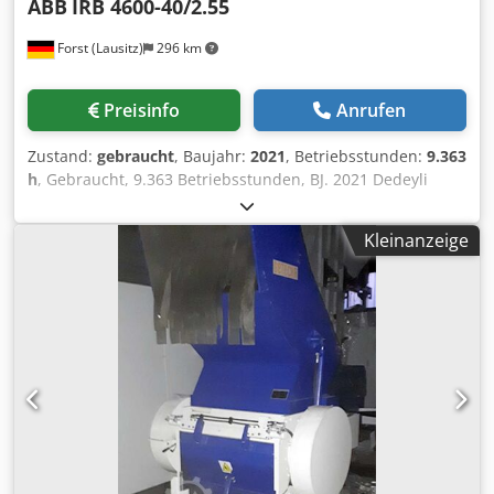
ABB
IRB 4600-40/2.55
Forst (Lausitz)
296 km
Preisinfo
Anrufen
Zustand:
gebraucht
, Baujahr:
2021
, Betriebsstunden:
9.363
h
, Gebraucht, 9.363 Betriebsstunden, BJ. 2021 Dedeyli
Exopfx Agpewa Wie neu
Kleinanzeige