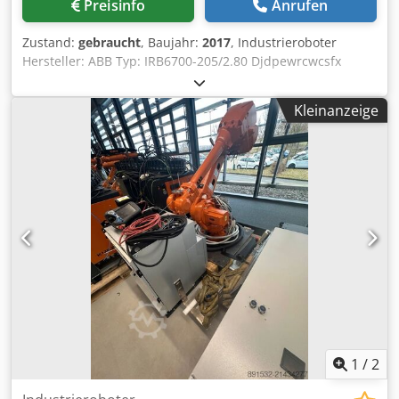
Preisinfo
Anrufen
Zustand:
gebraucht
, Baujahr:
2017
, Industrieroboter
Hersteller: ABB Typ: IRB6700-205/2.80 Djdpewrcwcsfx
Agpewa Baujahr: 2017 Inkl. Steuerung Inkl.
Handbediengerät Inkl. Kabelsatz Gewicht: ca. 1.260 kg 2
Kleinanzeige
Stück verfügbar Auf Wunsch mit Verfahrachse ca. 25 m
Typ: IRBT6004 22726ä
1
/
2