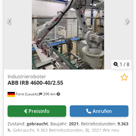
Rolle in Automatisierungsprozessen sowie
Robotiksystemen innerhalb der Fertigung. Ihre stabile
Konstruktion sorgt für eine kontinuierlich zuverlässige
Leistung, selbst in anspruchsvollsten Einsatzbereichen.
1
/
8
Industrieroboter
ABB
IRB 4600-40/2.55
Forst (Lausitz)
296 km
Preisinfo
Anrufen
Zustand:
gebraucht
, Baujahr:
2021
, Betriebsstunden:
9.363
h
, Gebraucht, 9.363 Betriebsstunden, BJ. 2021 Wie neu