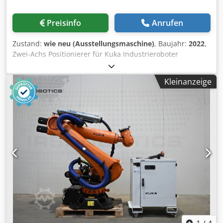
Preisinfo
Anrufen
Zustand:
wie neu (Ausstellungsmaschine)
, Baujahr:
2022
,
Zwei-Achs Positionierer für Kuka Industrieroboter
maximale Traglast 500Kg Positions-wiederholungs-
genauigkeit= 0,1mm Bauhöhe: 982mm Neigungsbereich:
Kleinanzeige
+/- 93° Drehbereich: unbegrenzt Djdpslhr H Hefx Afmeck
Installations-position: Boden Nenn-Schweißstrom
(100%Einschaltdauer) = 500A ( 60% Einschaltdauer) = 600A