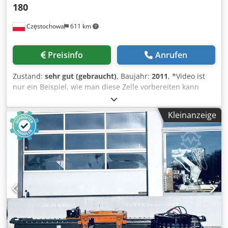
180
Częstochowa
611 km
Preisinfo
Anrufen
Zustand:
sehr gut (gebraucht)
, Baujahr:
2011
, *Video ist
nur ein Beispiel, wie man diese Zelle vorbereiten kann
Zelle mit Schleifroboter Kuka KR 180 Dodpfx Afsg
Saqvomock Schleifzelle Berger 2012 (Außenschleifen A1) -
Kleinanzeige
Gesamtgewicht ca. 6300 kg - Abmessungen von der Zelle:
ca. 4650 x 2400 x 3100 mm 6-Achsen Roboter Kuka KR 180
R2500 Extra - Baujahr 2011 - Steuerung KRC 4 - zusätzliche
Achse (7. Achse) Bandschleifstation BSS10 - max.
Riemenabmessungen 3500 x 30 mm - max.
Kontaktscheibendurchmesser 200 mm - Motorleistung 4
kW 2 x Polierstationen, - Polierscheibendurchmesser 350 -
600 mm - Leistung 5,5 kW Greiferwechselschrank
BandfördererInteroll Automation GmbH - Gesamtlänge ca.
2000 mm - Bandbreite ca. 440 mm Wir haben 4 solche
Zellen.