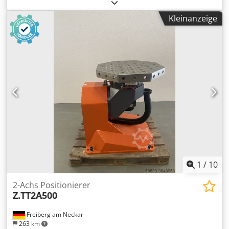
Dodjyli Exopfx Afmeck
Kleinanzeige
1
/
10
2-Achs Positionierer
Z.TT2A500
Freiberg am Neckar
263 km