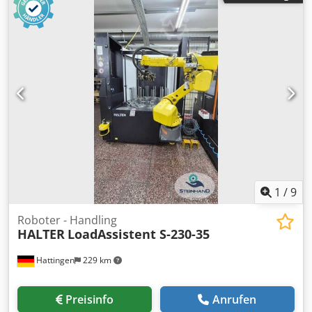
von 60-220mm Einschubhöhe und Traglasten zwischen 5
und 220ton. Ausführung als 3-Punkt, 4-Punkt,
Containerfahrwerk, Rotationsfahrwerk mit
Polyurethanrollen (für alle Böden) oder Nylonrollen (für
ebene glate Böden) möglich. Dsdpfxogi Dl No Afmjck Bitte
schicken Sie uns eine Anfrage mit Angabe des zu
transportierenden Gewichtes und des Einsatzes zu, dann
können wir Ihnen ein Angebot machen. Lieferzeiten
kurzfrist aus Lager. Bilder stellen eine Produktauswahl dar.
1
/
9
Roboter - Handling
HALTER
LoadAssistent S-230-35
Hattingen
229 km
Preisinfo
Anrufen