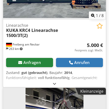
1
/
8
Linearachse
KUKA
KRC4 Linearachse
1500/3T(2)
5.000 €
Freiberg am Neckar
263 km
Festpreis zzgl. MwSt.
Anfragen
Anrufen
Zustand:
gut (gebraucht)
, Baujahr:
2014
,
Funktionsfähigkeit:
voll funktionsfähig
, Gesamtgewicht:
2.200 kg
, KUKA KRC4 Linearachse 1500/3T Artikelnummer:
8143983 Seriennummer: 143983 Dodpfx Afevzxg Temjck
Kleinanzeige
Die KUKA KRC4 Linearachse ist eine hochpräzise und
robuste Bewegungseinheit, die sich ideal für industrielle
Anwendungen eignet. Sie gewährleistet eine exakte
Steuerung der Bewegungsabläufe und spielt eine zentrale