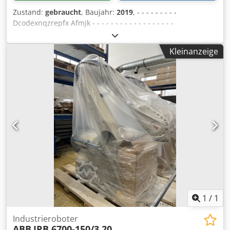
Zustand:
gebraucht
, Baujahr:
2019
, - - - - - - - - -
Dcodexnqzrepfx Afmjk - - - - - - - - - - - - - - - - - -
Roboterzelle | HALTER - LoadAssistent S-230-35
ausgestattet mit einem FANUC Robot M-20i sowie einem
Kleinanzeige
HALTER 3-Finger Greifer Die Roboterzelle ist in einem
gepflegten Zustand. Die Maschinenvideos vom
Werksstandort teilen wir gerne auf Anfrage mit Ihnen. - - -
- - - - - - - - - - - - - - - - - - - - - - - - - - - - - - - - - - - - - #Tags:
Load Assistent S-230-35 | LoadAssistentS-230-35 | Load-
Assistent S-230-35
1
/
1
Industrieroboter
ABB
IRB 6700-150/3.20