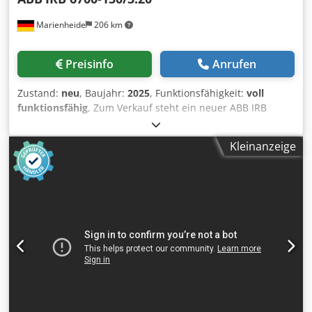
Marienheide
206 km
Preisinfo
Anrufen
Zustand:
neu
, Baujahr:
2025
, Funktionsfähigkeit:
voll
funktionsfähig
, Zum Verkauf steht ein neuer ABB IRB
6700-150/3.20 >>ORIGINAL VERPACKT BAUJAHR 2025
Manipulator: 435-114 Variante: IRB 6700-150/3.20 209-202
Kleinanzeige
Manipulatorfarbe: ABB Graphite White std 287-4
Ausführung: Standard Ausführung 334-1 ABB Logo auf
Manipulator: Mit ABB-Logo 1999-1 Standard calibration
method: Axis Calibration Basis: 700-3 Steuerungsvarianten
IRC5: Single Cabinet Controller (Einzelschrank-Steuerung)
IRC5 129-1 Elektromagnetische Verträglichkeit (EMV): Für
CE Kennzeichnung vorbereitet. Dodpfeyr R Egox Afmjck
769-2 Versorgungsspannung: Versorgungsspannung 400V
752-2 Netzanschluss: Netzanschluss über Stecker HAN
HSB 6p+E 742-1 Hauptschalter: Hauptschalter -
Drehschalter 708-1 Schaltschrankumgebungstemperatur: