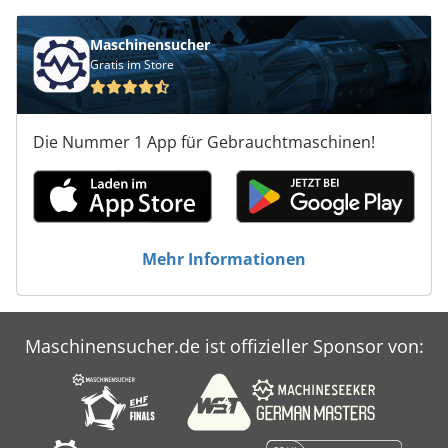
maximalen Hubhöhe von 1430 mm bietet sich
die Gelegenheit, diese HOLZMA HCL 11/56/22
Maschinensucher
Plattensäge zu erwerben. Kontaktieren Sie uns
Gratis im Store
für weitere Informationen. Chsdpfxox D Exdj Ag
Tea Anwendungsbereiche Sägen (Holz)
Die Nummer 1 App für Gebrauchtmaschinen!
Mehr Informationen
Maschinensucher.de ist offizieller Sponsor von: