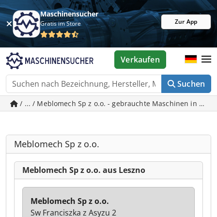
Maschinensucher
Zur App
Gratis im Store
Verkaufen
Suchen
/ ... / Meblomech Sp z o.o. - gebrauchte Maschinen in Lesz
Meblomech Sp z o.o.
Meblomech Sp z o.o. aus Leszno
Meblomech Sp z o.o.
Sw Franciszka z Asyzu 2