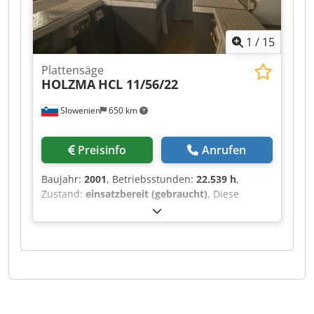
1
/
15
Plattensäge
HOLZMA
HCL 11/56/22
Slowenien
650 km
Preisinfo
Anrufen
Baujahr:
2001
, Betriebsstunden:
22.539 h
,
Zustand:
einsatzbereit (gebraucht)
, Diese
HOLZMA HCL 11/56/22 wurde im Jahr 2001
hergestellt. Sie verfügt über eine maximale
Plattengröße von 5600 × 2200 mm und eine
Schnittlänge von 5600 mm für Längsschnitte.
Das Sägeblatt hat einen Auswurf von bis zu 125
mm und die Maschine ist mit einer
Wendestation von 1250 × 1250 mm ausgestattet.
Mit einer Hubkapazität von 10 Tonnen und einer