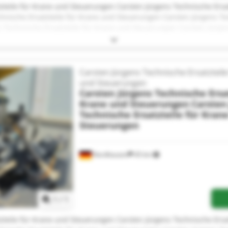
zteile für Krane und Steuerungen Carsten Jürgens Technische Ersa
nische Ersatzteile für Krane und Steuerungen Carsten Jürgens Tec
Technische Ersatzteile für Krane und Steuerungen Carsten Jürgens
rgens Technische Ersatzteile für Krane und Steuerungen Carsten 
en Jürgens Technische Ersatzteile für Krane und Steuerungen Car
ungen Carsten Jürgens Technische Ersatzteile für Krane und Steue
 und Steuerungen Carsten Jürgens Technische Ersatzteile für Kra
Carsten Jürgens Technische Ersatzteile
ür Krane und Steuerungen Carsten Jürgens Technische Ersatzteile
und Steuerungen
zteile für Krane und Steuerungen Carsten Jürgens Technische Ersa
Carsten Jürgens Technische Ersat
nische Ersatzteile für Krane und Steuerungen Carsten Jürgens Tec
Krane und Steuerungen
Carsten
 Technische Ersatzteile für Krane und Steuerungen
Technische Ersatzteile für Kran
Steuerungen
Nordhausen
45 km
Mehr Bilder anfragen
1
/
1
zteile für Krane und Steuerungen Carsten Jürgens Technische Ersa