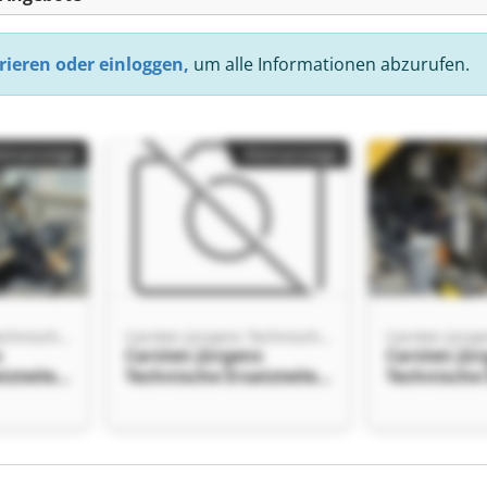
rieren oder einloggen,
um alle Informationen abzurufen.
einanzeige
Kleinanzeige
Carsten Jürgens Technische Ersatzteile für Krane und Steuerungen
Carsten Jürgens Technische Ersatzteile für Krane und Steuerungen
s
Carsten Jürgens
Carsten Jü
tzteile
Technische Ersatzteile
Technische 
für Krane und
für Krane 
arsten
Steuerungen Carsten
Steuerunge
sche
Jürgens Technische
Jürgens Te
 Krane
Ersatzteile für Krane
Ersatzteile
einanzeige
en
und Steuerungen
und Steue