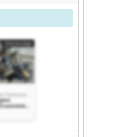
Kleinanzeige
Carsten Jürgens Technische Ersatzteile für Krane und Steuerungen
rgens
Ersatzteile
und
n Carsten
chnische
 für Krane
rungen