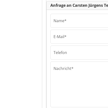
Anfrage an Carsten Jürgens T
Name*
E-Mail*
Carsten Jürgen
Technische Ersa
für Krane und
Telefon
Steuerungen C
Jürgens Techni
Ersatzteile für
und Steuerung
Nachricht*