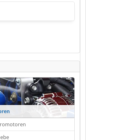
oren
tromotoren
iebe