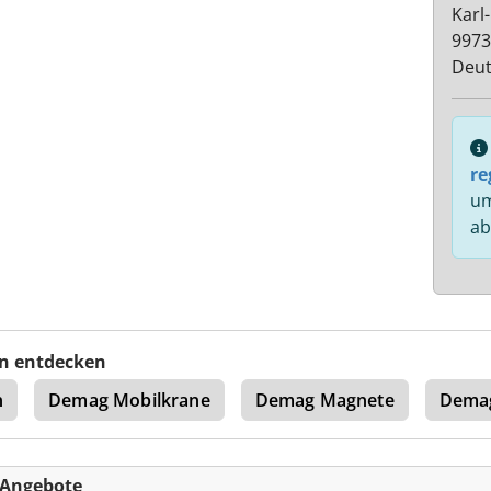
Karl
9973
Deut
re
um
ab
n entdecken
n
Demag Mobilkrane
Demag Magnete
Demag
-Angebote