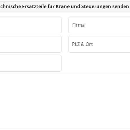
echnische Ersatzteile für Krane und Steuerungen senden
Firma
PLZ & Ort
Carsten Jürgens Technische Ersatzteile für Krane und Steuerungen
s
tzteile
arsten
sche
 Krane
en