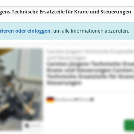
rgens Technische Ersatzteile für Krane und Steuerungen
rieren oder einloggen,
um alle Informationen abzurufen.
Carsten Jürgens Technische Ersatzteile
und Steuerungen
Carsten Jürgens Technische Ersat
Krane und Steuerungen
Carsten
Technische Ersatzteile für Kran
Steuerungen
Nordhausen
45 km
Mehr Bilder anfragen
1
/
1