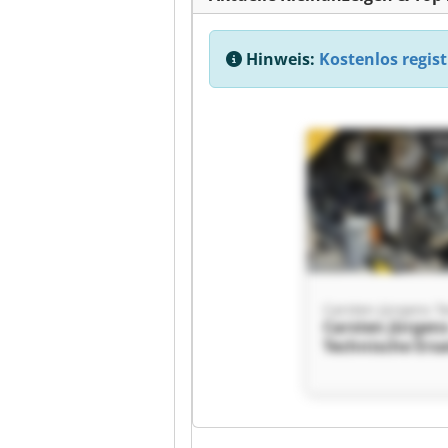
Hinweis:
Kostenlos regist
Kl
Carsten Jürgen
Technische Ersa
für Krane und
Steuerungen C
Jürgens Techni
Ersatzteile für
Kl
und Steuerung