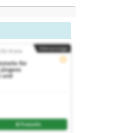
Kleinanzeige
 für Krane
zteile für
 Jürgens
e und
Preisinfo