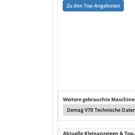
Zu den Top-Angeboten
Weitere gebrauchte Maschine
werk
Demag Krane
Demag V70 Technische Date
Aktuelle Kleinanzeigen & Top