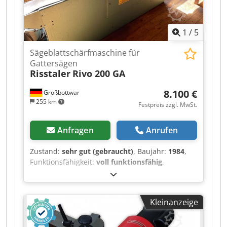
Sägendurchmesser: 80-840 mm
Bohrungsdurchmesser: ab 10 mm Blattdicke: < 8
mm Zahnteilung: 6 - 120 mm Schneidenlänge:
1
/
5
Sägeblattschärfmaschine für
Gattersägen
Risstaler
Rivo 200 GA
8.100 €
Großbottwar
255 km
Festpreis zzgl. MwSt.
Anfragen
Anrufen
Zustand:
sehr gut (gebraucht)
, Baujahr:
1984
,
Funktionsfähigkeit:
voll funktionsfähig
,
Maschinen-/Fahrzeugnummer:
137
,
Gesamtbreite:
2.800 mm
, Gesamtlänge:
700
mm
, Gesamthöhe:
1.700 mm
, Art des
Kleinanzeige
Eingangsstroms:
Drehstrom
, Gattersägeband
Schleifautomat Dwsdpfewd N Dasx Adyoa
Risstaler riv Rivo 200 GA Baujahr 1984