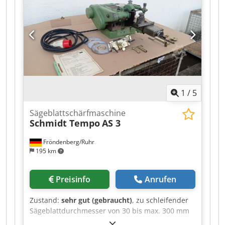
Absaugung von Ölnebel Manuelles Löschsystem
Auffangwanne unter der Maschine Vorrichtung
zum Schärfen von Stecheisen Mehrfacetten-
Zahnprofilprogramm (freie Programmierung)
Automatisches, akustisches Nullpunkt-
Erkennungssystem Planscheibenschleifscheibe,
Rückenschleifscheibe, Zentrierringe,
automatischer Sägeblatt-Halter Transport,
1
/
5
Lieferung und Schulung möglich
Sägeblattschärfmaschine
Schmidt Tempo
AS 3
Fröndenberg/Ruhr
195 km
Preisinfo
Anrufen
Zustand:
sehr gut (gebraucht)
, zu schleifender
Sägeblattdurchmesser von 30 bis max. 300 mm
Schleifscheibendurchmesser 150 mm, sehr viel