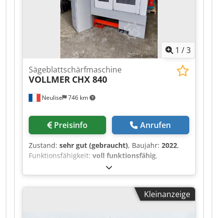
1
/
3
Sägeblattschärfmaschine
VOLLMER
CHX 840
Neulise
746 km
Preisinfo
Anrufen
Zustand:
sehr gut (gebraucht)
, Baujahr:
2022
,
Funktionsfähigkeit:
voll funktionsfähig
,
VOLLMER CHX840 Schärfmaschine für
Hartmetall-Kreissägeblätter Dwedpfxezpg Uko
Adyea Maschine aus dem Jahr 2022
Kleinanzeige
Automatisches Schärfen von Vorder- und
Rückseite für Sägeblätter von 80 bis 840 mm
Betrieb mit Öl und verstärkter Pumpe