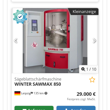
Schärfmaschine SBS 8-70 -
Sägeblattdurchmesser 80 - 700 mm -
Kleinanzeige
Schwenkung der Sägeblattaufnahme -30° bis
+45° - Schleifwinkel -20° bis +20° - Drehzahl 2850
U/min. - Schleifscheibenabmessungen 125 x 10 x
32 mm - Motor 250 W - Anschluss 230 V / 50 Hz -
Gewicht 29 kg Lieferumfang: -
Diamantschleifscheibe für
Hartmetallkreissägeblätter - Grauguss-
Untergestell für erhöhte Präzision - Gummifüße
für gedämpften und geräuscharmen Betrieb -
Distanzscheiben für unterschiedliche
Sägeblattbohrungen Dwsdjv A Hhhjpfx Adyja
1
/
10
Sägeblattschärfmaschine
WINTER
SAWMAX 850
29.000 €
Leipzig
135 km
Festpreis zzgl. MwSt.