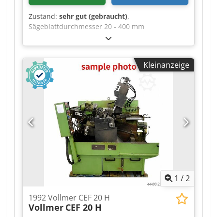
Zustand:
sehr gut (gebraucht)
,
Sägeblattdurchmesser 20 - 400 mm
Werkstückspindelstockmotor 0,1 kW
Schleifscheibendurchmesser 150 x 30 mm
Gesamtleistungsbedarf 0,4 kW Dwedpfxozlkyco
Kleinanzeige
Adysa Maschinengewicht ca. 0,1 t Raumbedarf
ca. 0,6 x 0,4 x 1,2 m
1
/
2
1992 Vollmer CEF 20 H
Vollmer
CEF 20 H