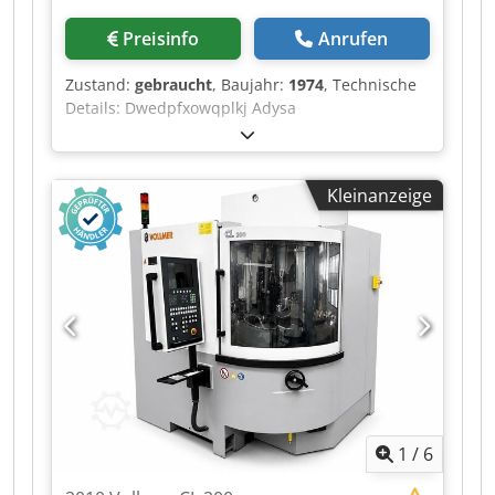
2015 mm Farbe: blau/grau RAL 7047 / Blau RAL
250-50-20.
Preisinfo
Anrufen
Zustand:
gebraucht
, Baujahr:
1974
, Technische
Details: Dwedpfxowqplkj Adysa
Gesamtleistungsbedarf: 1,65 kW
Maschinengewicht ca.: 620 kg
SÄGEBLATTSCHÄRFMASCHINE Maschine nicht
Kleinanzeige
komplett - Schleifspindelmotor fehlt! Verkauf
zum Abgabepreis (u.a. als Ersatzteilspender) *
1
/
6