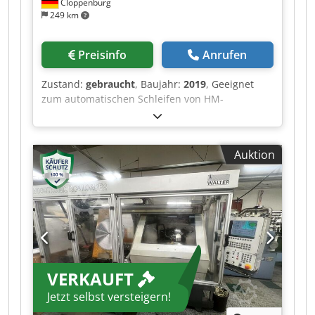
Cloppenburg
249 km
Preisinfo
Anrufen
Zustand:
gebraucht
, Baujahr:
2019
, Geeignet
zum automatischen Schleifen von HM-
Kreissägeblättern an Brust und Rücken in einer
Aufspannung. Alle bekannten Zahngeometrien
(Flach-, Wechsel-, Trapezzahn etc.) können
Auktion
automatisch und in einem Durchlauf geschliffen
werden. Dodpoyvgf Djfx Adyewa Zubehör :
Vollverkleidung Naßschliffeinrichtung
Einrichtung für Roboterbetrieb mit
automatischer Beladetür Lader ND 230
Messeinrichtung zum Vermessen der
Sägeblätter Spanteiler-Schleifvorrichtung
Stufenlose Schleifgeschwindigkeit der beiden
VERKAUFT
Schleifspindeln von 1600 – 5500 U/min.
Schleifgeschwindigkeit und Schleifweg je
Jetzt selbst versteigern!
Bearbeitungsfläche am Zahn stufenlos