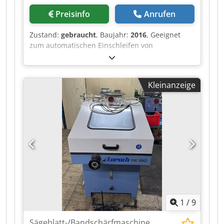
Preisinfo
Anrufen
Zustand:
gebraucht
, Baujahr:
2016
, Geeignet
zum automatischen Einschleifen von
Spanteilerrillen in HSS, Segmentkreissägen und
HM Sägen. Zubehör: Steuerung für
automatischen Versatz der Schleifspindel,
Kleinanzeige
Dodpfoza Eahex Adyowa Naßschliffeinrichtung,
stufenlos regelbare Arbeitsgeschwindigkeit,
Maschinenleuchte, 1 Sägeblattaufnahme
Kreissägeblattdurchmesser: 165 - 630 mm
Zahnteilung: 3 - 50 mm Sägeblattstärke: 2 - 6
mm Arbeitsgeschwindigkeit: stufenlos regelbar
von 24 - 50 Z/min. Schleifscheibendurchmesser:
25 und 30 mm Schleifscheibenbreite: 0.3/0.4
und 0.5 mm Anschlußwert ca.: 0.4 kW (400 V / 50
Hz) Gewicht ca.: 210 kg Abmessungen B x T x H
ca.: 1020 x 900 x 1620 mm Farbe: hellgrau RAL
1
/
9
7047
Sägeblatt-/Bandschärfmaschine