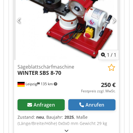
Verschiedene Zahnformen auswählbar
Betriebsanleitung vorhanden Vorschub 30 oder
60 Zähne pro min
1
/
1
Sägeblattschärfmaschine
WINTER
SBS 8-70
250 €
Leipzig
135 km
Festpreis zzgl. MwSt.
Anfragen
Anrufen
Zustand:
neu
, Baujahr:
2025
, Maße
(Länge/Breite/Höhe) 0x0x0 mm Gewicht 29 kg
Gesamtleistungsbedarf 0,25 kw Kreissägeblatt