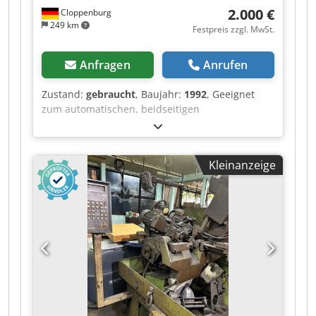
2.000 €
Cloppenburg
249 km
Festpreis zzgl. MwSt.
Anfragen
Anrufen
Zustand:
gebraucht
, Baujahr:
1992
, Geeignet
zum automatischen, beidseitigen
Zahnflankenschliff an hartmetallbestückten
Kreissägeblättern. Zubehör:
Naßschliffeinrichtung, Dodpfxezguvwj Adyswa
Kleinanzeige
Motorische Spanwinkeverstellung, 2
Schleifscheibenaufnahmen, 1 Aufnahmebolzen.
Kreissägeblattaußendurchmesser: 80 bis 1270
mm Kreissägenbohrungsdurchmesser: 10 - 220
mm Blattdicke: bis 14 mm Zahnteilung: 6-120
mm Schleifweg: max. 16 mm Spanwinkel : -15°
bis +40° Tangentialfreiwinkel: 0 bis 5°
Schleifgeschwindigkeit: 0,5 bis 6 mm/s
Schleifscheibdurchmesser: 125 mm
Anschlußwert ca.: 3,6 kW (400 V / 50 Hz) Gewicht