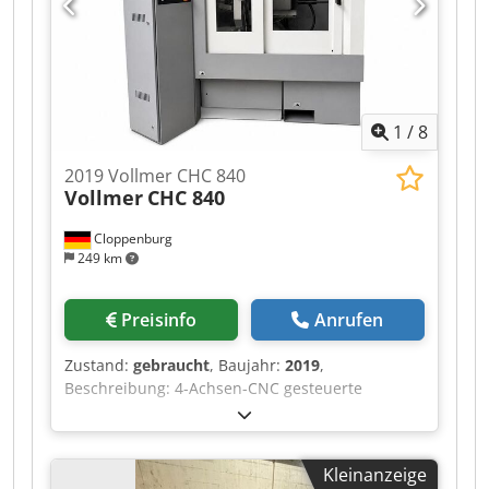
Aszgucdjdyswa Spanwinkel: - 15° bis + 25°
Tangentialfreiwinkel: 0° bis 6° Radialfreiwinkel: -
4° bis + 6° Schleifscheibendurchmesser: max.
125 mm Bohrungsdurchmesser: 32 mm
Anschlusswert: ca. 1,1 kW (400 V / 50 Hz)
1
/
8
Gewicht: ca. 1150 kg Abmessungen L x B x H:
1340 x 1400 x 2000 mm Farbe: Grün
2019 Vollmer CHC 840
Vollmer
CHC 840
Cloppenburg
249 km
Preisinfo
Anrufen
Zustand:
gebraucht
, Baujahr:
2019
,
Beschreibung: 4-Achsen-CNC gesteuerte
Schleifmaschine, geeignet zum automatischen
Schleifen von Zahnbrust und Zahnrücken an
hartmetallbestückten Kreissägeblättern.
Kleinanzeige
Zubehör: Vollverkleidung, Naßschliffeinrichtung