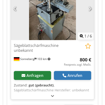
1
/
6
Sägeblattschärfmaschine
unbekannt
800 €
Sonneberg
103 km
Festpreis zzgl. MwSt.
Anfragen
Anrufen
Zustand:
gut (gebraucht)
,
Sägeblattschärfmaschine Hersteller: unbekannt
Kreissägendurchmesser: bis ca. 200 mm
Schleifscheiben: 160 x 15 mm Anschluss: kW
Maße Säge: 320 x 340 x 500 mm Maße