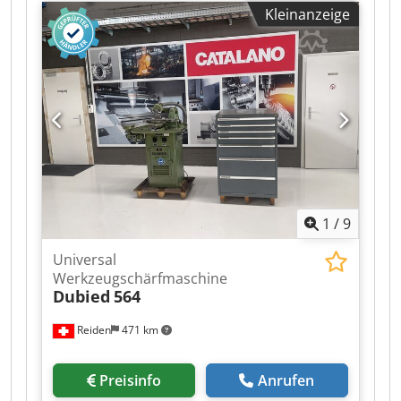
Kleinanzeige
Unterschrank: 410 x 410 x 590 mm
Zubehör/Ausstattung: Zustand: gut Gewicht: 100
kg Abmaße: 410 x 410 x 1.100 mm Dwedpfxsy
Hgple Adyoa
1
/
9
Universal
Werkzeugschärfmaschine
Dubied
564
Reiden
471 km
Preisinfo
Anrufen