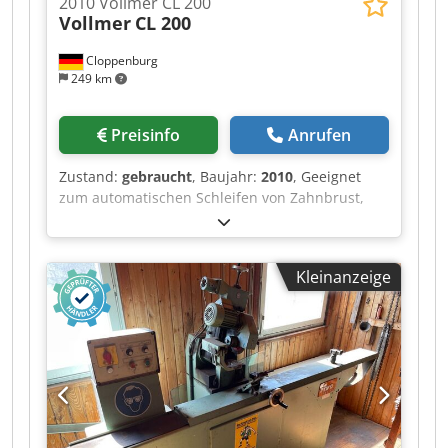
2010 Vollmer CL 200
Vollmer
CL 200
Cloppenburg
249 km
Preisinfo
Anrufen
Zustand:
gebraucht
, Baujahr:
2010
, Geeignet
zum automatischen Schleifen von Zahnbrust,
Zahnrücken und Stammblatt an
hartmetallbestückten Kreissägeblättern in einer
Aufspannung. Alle bekannten Zahngeometrien
Kleinanzeige
(Flach-, Wechsel-, Trapezzahn etc.) können
automatisch und in einem Durchlauf geschliffen
werden. Zubehör: Vollverkleidung Meßtaster
Einrichtung zum Schleifen mit Ölkühlung
automatische Feuerlöscheinrichtung
Schleifnebelabsaugung N 183 Dwjdpfx Adswp
Ebljyoa alphanumerische Einschubtastatur
Ölauffangwanne Maschinenleuchte