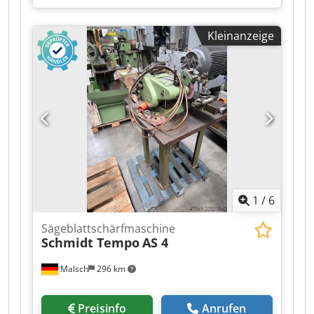
Zubehör Dwodjzntwpepfx Adyoa guter,
gepflegter Zustand Bedienungsanleitung ist
Kleinanzeige
vorhanden
1
/
6
Sägeblattschärfmaschine
Schmidt Tempo
AS 4
Malsch
296 km
Preisinfo
Anrufen