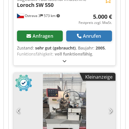
Loroch
SW 550
5.000 €
Ostrava 3
573 km
Festpreis zzgl. MwSt.
Anfragen
Anrufen
Zustand:
sehr gut (gebraucht)
, Baujahr:
2005
,
Funktionsfähigkeit:
voll funktionsfähig
,
Sägeblattdurchmesser:
550 mm
,
Schleifscheibendurchmesser:
150 mm
,
Gesamtbreite:
1.200 mm
, Gesamtlänge:
1.200
Kleinanzeige
mm
, Gesamthöhe:
1.250 mm
, Art des
Eingangsstroms:
Drehstrom
, Eingangsstrom:
4
A
, Eingangsfrequenz:
50 Hz
, Leistung des
Schleifspindelmotors:
1.900 W
,
Eingangsspannung:
400 V
, Gesamtgewicht:
220
kg
, Spindeldrehzahl (min.):
3.700 U/min
,
Ausstattung:
Drehzahl stufenlos einstellbar
,
Loroch SW 550 Maschine in gutem,
funktionsfähigem Zustand, betriebsbereit. Die