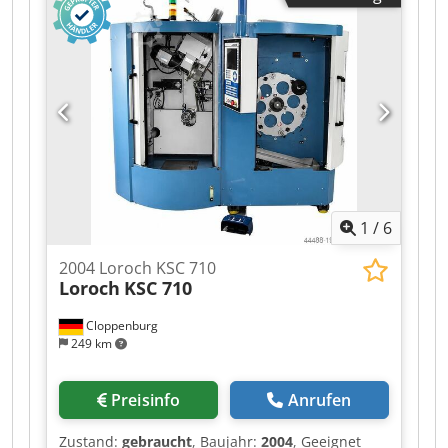
Adyswa
1
/
6
2004 Loroch KSC 710
Loroch
KSC 710
Cloppenburg
249 km
Preisinfo
Anrufen
Zustand:
gebraucht
, Baujahr:
2004
, Geeignet