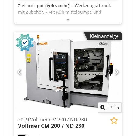
Zustand:
gut (gebraucht)
, - Werkzeugschrank
mit Zubehör. - Mit Kühlmittelpumpe und
Staubabsaugung. Tischlänge 476 mm
Tischbreite 112 mm Längsweg 180 mm Querweg
150 mm Tisch schwenkbar +- 30° Vertikalweg
Kleinanzeige
Schleifscheibe 200 mm Abstand Tisch –
Schleifscheibenachse: max. 250 mm min. 50 mm
Ø zwischen Spitzen max. 155 mm Ø ohne
Reitstock max. 215 mm Motor mit 2
Geschwindigkeiten 1500/3000 U/min.
Drehzahlen der Schleifspindel 3700/7400 oder
U/min. Dwedpfx Aoyzf Hrjdyea 5000/10000
U/min.
1
/
15
2019 Vollmer CM 200 / ND 230
Vollmer
CM 200 / ND 230