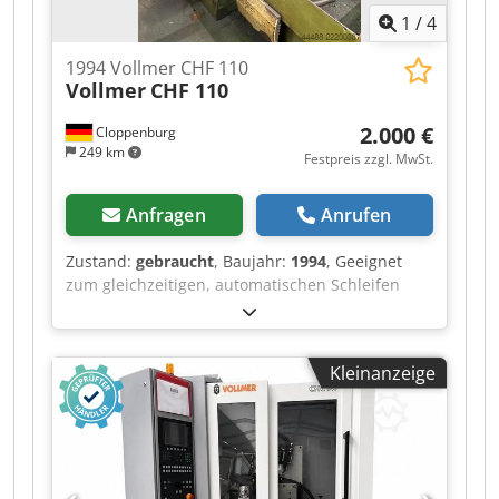
ca: 1300 kg Farbe: grün RAL 6011
1
/
4
1994 Vollmer CHF 110
Vollmer
CHF 110
2.000 €
Cloppenburg
249 km
Festpreis zzgl. MwSt.
Anfragen
Anrufen
Zustand:
gebraucht
, Baujahr:
1994
, Geeignet
zum gleichzeitigen, automatischen Schleifen
beider Zahnflanken an hartmetallbestückten
Kreissägeblättern. Zubehör: Motorische
Spanwinkelverstellung, Naßschliffeinrichtung,
Kleinanzeige
automatische Zentralschmierung,
Maschinenleuchte, 2
Schleifscheibenaufnahmen, 1
Sägeblattaufnahmebolzen. Kreissägen
Außendurchmesser: 80 bis 460 mm Blattdicke:
bis 8 mm Zahnteilung: 6 bis 120 mm Djdpfx