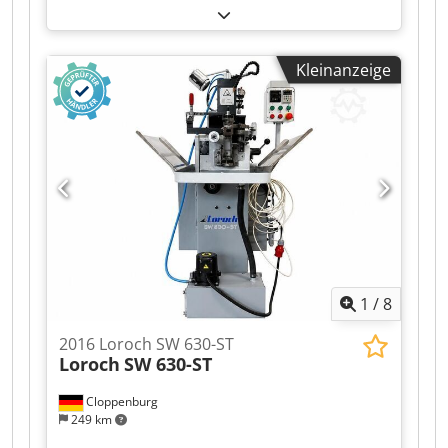
Gewicht: ca. 1745 kg Farbe: telegrau RAL 7045/
Hollowface-Einheit. Dsdpfozcdyrex Adyswa
RAL 7047.
Kleinanzeige
1
/
8
2016 Loroch SW 630-ST
Loroch
SW 630-ST
Cloppenburg
249 km