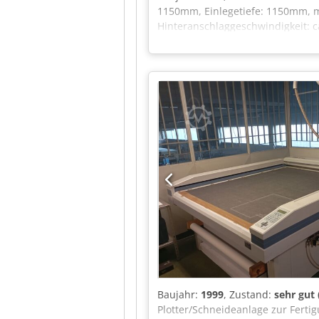
1150mm, Einlegetiefe: 1150mm, 
Hinteranschlaggeschwindigkeit: ca
25mm, kleinster Schnitt mit Fals
Messerhübe: ca. 45Hübe/min. Ma
Messeinrichtung ist fehlerhaft. B
Baujahr:
1999
, Zustand:
sehr gut
Plotter/Schneideanlage zur Fert