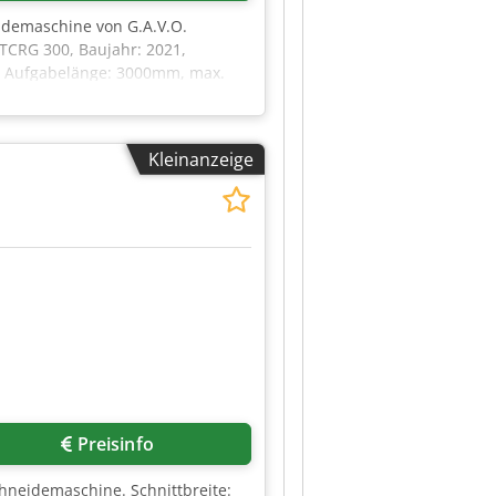
idemaschine von G.A.V.O.
 TCRG 300, Baujahr: 2021,
 Aufgabelänge: 3000mm, max.
 Wandstärke bei
leranz: +/-0,3mm. 2) Debus-
. Besichtigung nach Absprache
Kleinanzeige
Mehr Bilder anfragen
Preisinfo
hneidemaschine. Schnittbreite: