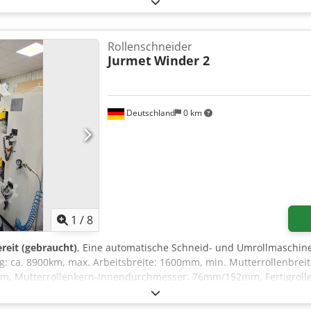
 mm Maximaler Rollendurchmesser 1500 mm
Rollenschneider
Jurmet
Winder 2
Deutschland
0 km
1
/
8
reit (gebraucht)
, Eine automatische Schneid- und Umrollmaschine 
g: ca. 8900km, max. Arbeitsbreite: 1600mm, min. Mutterrollenbrei
m, Mutterrollenkern-Innendurchmesser: 76mm/152mm, Fertigroll
Geschwindigkeit: 500m/min, max. Bahnspannung: 153N, Messerpos
x. Produktgewicht: 150g/m², max. Produktstärke: 220µm, Betriebs