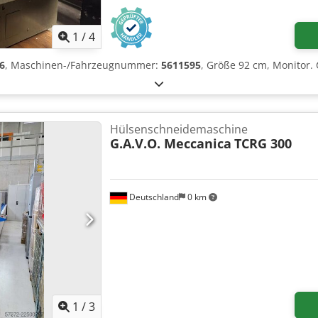
1
/
4
6
, Maschinen-/Fahrzeugnummer:
5611595
, Größe 92 cm, Monitor. 
Hülsenschneidemaschine
G.A.V.O. Meccanica
TCRG 300
Deutschland
0 km
1
/
3