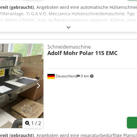
reit (gebraucht)
, Angeboten wird eine automatische Hülsenschne
Filteranlage. 1) G.A.V.O. Meccanica Hülsenschneidemaschine, Typ:
er: 80mm-230mm, max. Außendurchmesser optional: 330mm, max.
ittlänge: 15mm, min. Wandstärke bei Papphülsen: ca. 4-5mm, min.
tung: ca. 180-300 Schnitte/h, Steuerung: Siemens, Schnittlängento
 Baujahr: 2018, Saugleistung: 30m³/min. Dokumentation vorhanden
Schneidemaschine
Adolf Mohr
Polar 115 EMC
Deutschland
0 km
1
/
2
reit (gebraucht)
, Angeboten wird eine reparaturbedürftige Plansc