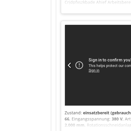
Crjdpfxszkbade Ahief Arbeitsbere
Zustand:
einsatzbereit (gebrauch
66
, Eingangsspannung:
380 V
, Ar
2.000 mm
, Rotationsschneidanla