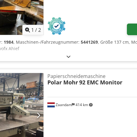
1
/
2
r:
1984
, Maschinen-/Fahrzeugnummer:
5441269
, Größe 137 cm, Mo
vofx Ahief
Papierschneidemaschine
Polar Mohr
92 EMC Monitor
Zaandam
414 km