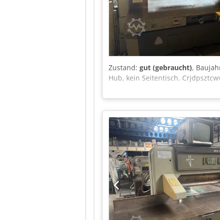
Zustand:
gut (gebraucht)
, Baujah
Hub, kein Seitentisch. Crjdpsztcw