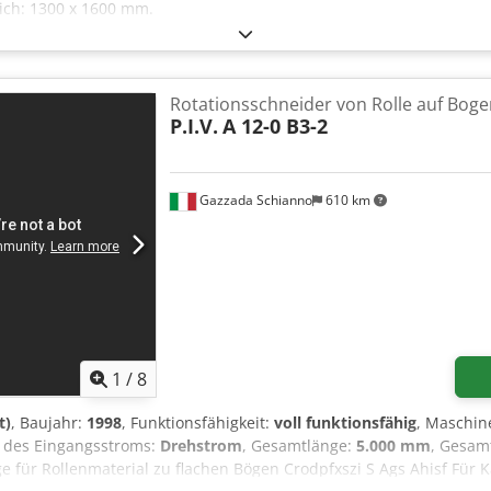
ich: 1300 x 1600 mm.
Rotationsschneider von Rolle auf Bog
P.I.V.
A 12-0 B3-2
Gazzada Schianno
610 km
1
/
8
t)
, Baujahr:
1998
, Funktionsfähigkeit:
voll funktionsfähig
, Maschi
t des Eingangsstroms:
Drehstrom
, Gesamtlänge:
5.000 mm
, Gesam
ge für Rollenmaterial zu flachen Bögen Crodpfxszi S Ags Ahisf Für