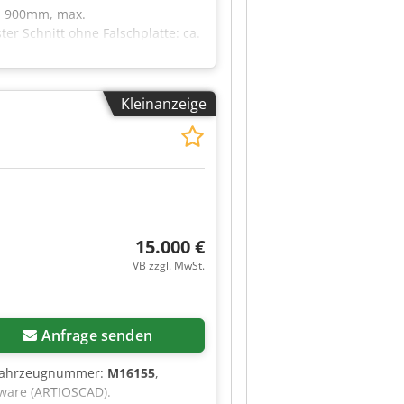
. 900mm, max.
er Schnitt ohne Falschplatte: ca.
rheitspressdruck: 30daN, max.
 ca. 3200kg. Die
Kleinanzeige
15.000 €
VB zzgl. MwSt.
Anfrage senden
/Fahrzeugnummer:
M16155
,
tware (ARTIOSCAD).