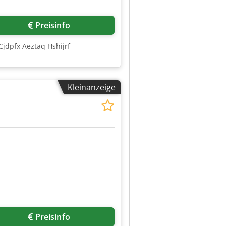
Preisinfo
Cjdpfx Aeztaq Hshijrf
Kleinanzeige
Preisinfo