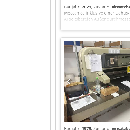
Baujahr:
2021
, Zustand:
einsatzbe
Meccanica inklusive einer Debus-
Arbeitsbereich Außendurchmess
Schnittlänge: 3000mm, min. Schn
Kunststoffhülsen: ca. 2-3mm, Leis
Filteranlage, Typ: DES DUS 1813,
möglich. Cedpfx Aszrzn Dshierf
Baujahr:
1979
, Zustand:
einsatzbe