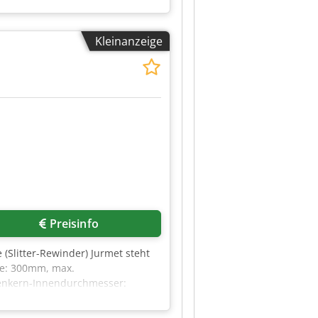
Kleinanzeige
Preisinfo
(Slitter-Rewinder) Jurmet steht
te: 300mm, max.
enkern-Innendurchmesser:
itioniergenauigkeit: +/-0,3mm,
stunden: ca. 9850h.