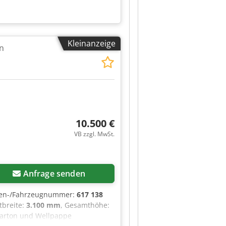
Kleinanzeige
en
10.500 €
VB zzgl. MwSt.
Anfrage senden
nen-/Fahrzeugnummer:
617 138
tbreite:
3.100 mm
, Gesamthöhe:
 Karton und Wellpappe