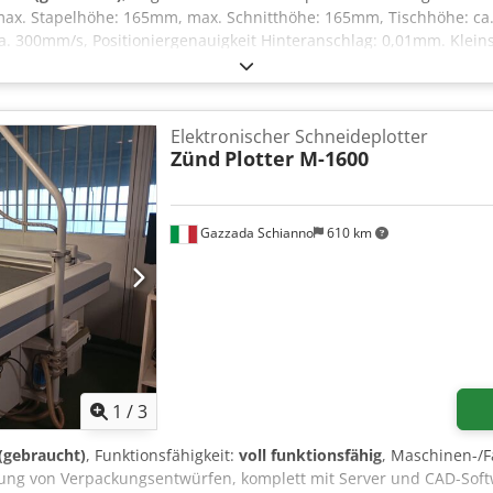
max. Stapelhöhe: 165mm, max. Schnitthöhe: 165mm, Tischhöhe: ca
. 300mm/s, Positioniergenauigkeit Hinteranschlag: 0,01mm. Kleinst
chplatte: ca. 90mm, Pressdruckbereich: ca. 150daN-4500daN, Siche
schinendimensionen X/Y/Z: ca. 2600mm/2500mm/1650mm, Gewicht:
esichtigung nach Absprache möglich. Cjdpfxszklfke Ahijrf
Elektronischer Schneideplotter
Zünd
Plotter M-1600
Gazzada Schianno
610 km
1
/
3
 (gebraucht)
, Funktionsfähigkeit:
voll funktionsfähig
, Maschinen-
igung von Verpackungsentwürfen, komplett mit Server und CAD-Sof