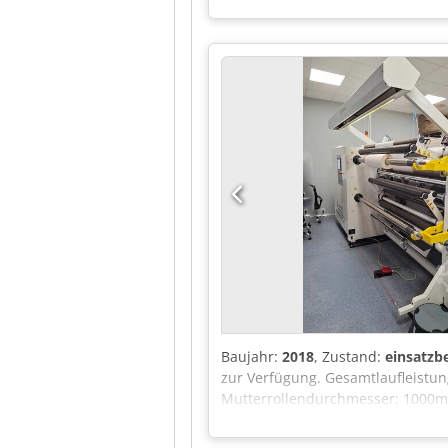
Schnittbreite von 700 bis 1500
Baujahr:
2018
, Zustand:
einsatzbe
zur Verfügung. Gesamtlaufleistun
Mutterrollendurchmesser: 1000m
25,4mm/76mm, max. mechanische 
Andruckwalzenbreite: 1600mm, ma