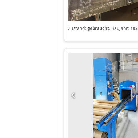
Zustand:
gebraucht
, Baujahr:
198