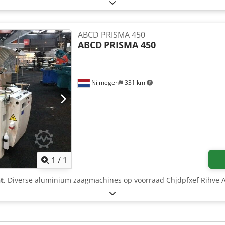
ABCD PRISMA 450
ABCD
PRISMA 450
Nijmegen
331 km
Mehr Bilder anfragen
1
/
1
t
, Diverse aluminium zaagmachines op voorraad Chjdpfxef Rihve 