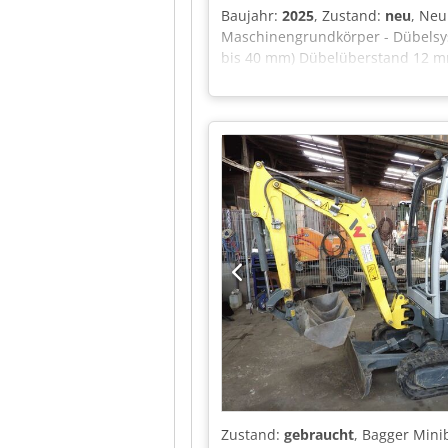
Baujahr:
2025
, Zustand:
neu
, Neu
Maschinengrundkörper - Dübelsys
bis 40 mm) Dübelüberstand 12 mm 
für den Dübeltransport Dübeldur
vorgeleimte Dübel Wasserbehälter
Elektroniksteuerung mit: Hauptsc
Dübelzuführung über Schwingförd
Anzeige des min. Wasserstandes im
Option zur Gegenlochbearbeitung:
Einhängen/Anschließen im DübelJe
Leimangabegerät zur Gegenlochbea
Standort: Flörsheim Verfügbarkeit
Zustand:
gebraucht
, Bagger Mini