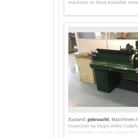
machines on Stock Available Imme
Zustand:
gebraucht
, Maschinen
Inspection by Skype-Video Csdpfx 
Immediately - Can be inspect On 