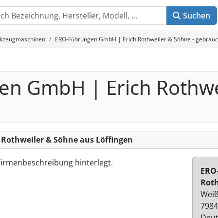
Suchen
rkzeugmaschinen
ERO-Führungen GmbH | Erich Rothweiler & Söhne - gebrauc
n GmbH | Erich Rothwe
Rothweiler & Söhne aus Löffingen
Firmenbeschreibung hinterlegt.
ERO
Roth
Weiß
7984
Deut