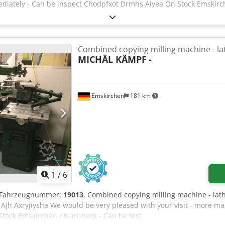
diately - Can be inspect Chodpfxot Drmhs Aiyea On Stock Emskirc
Combined copying milling machine - la
MICHÄL KÄMPF
-
Emskirchen
181 km
1
/
6
-/Fahrzeugnummer:
19013
, Combined copying milling machine - la
Ajh Axryjiysha We would be very pleased with your visit - more ma
Stock Emskirchen / Nürnberg - Can be test