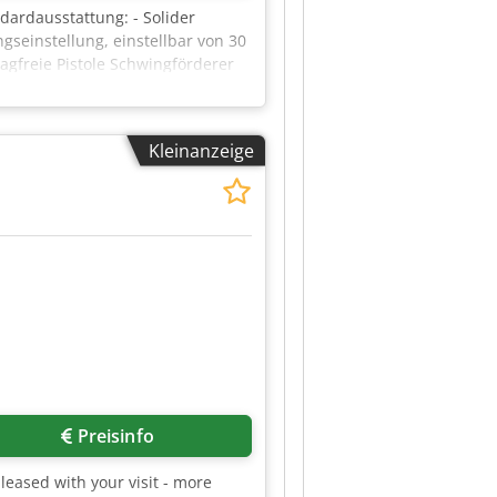
dardausstattung: - Solider
einstellung, einstellbar von 30
agfreie Pistole Schwingförderer
erversorgungssystem für
asserdruck und Spritzdüse -
en Potentiometer für die
Kleinanzeige
 Aadeysha Kontrolllampe zur
Ph, 50Hz HoKuTech DübelJet mit
r Vorrichtungen zum
e: 1 HoKuTech | LeimJet
üse für Ø 8 mm, Spitzdüse
Preisinfo
eased with your visit - more