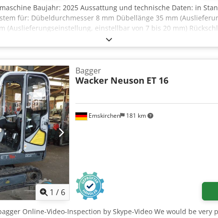
maschine Baujahr: 2025 Aussattung und technische Daten: in Stan
tem für: Dübeldurchmesser 8 mm Dübellänge 35 mm (Auslieferungs
(Auslieferungseinstellung, einstellbar von 7 bis 20 mm) Rückschl
chmesser- und Längenkontrolle mit Auto-DL-Selekt System - Wass
 (Edelstahlbehälter 7,5 l) Geschlossenes Wassersytem mit 6 bar W
halter Ein / Aus Programmwahlschalter Wasser / Wasser+Einschieß
erer Potentiometer für die Wasser-Einspritz-Menge Codpfx Aiowx
Bagger
 Wasserbehälter - Fahrwerk - Druckluft: 6 bar / Elektrik: 230V, 1
Wacker Neuson
ET 16
 1 Stück HoKuTech | DübelJet mit Ausbausatz für LeimJet inkl. de
t inkl. höhenverstellbarer Aufhängung für Leimschlauch/ inklusiv
rbeitung Viskosität für PVAc-Leime bis 75.000 mPas Inkl. Dübeld
Emskirchen
181 km
: Sofort
1
/
6
bagger Online-Video-Inspection by Skype-Video We would be very pl