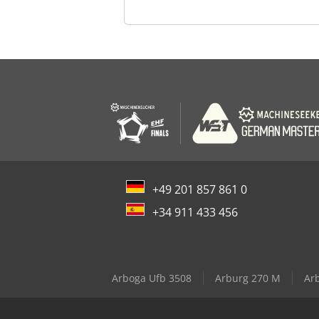
+49 201 857 861 0
+34 911 433 456
Arboga Ufb 3508
Arburg 270 M
Ar