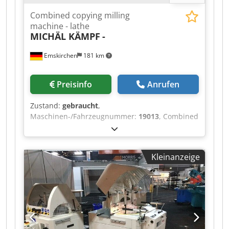
Combined copying milling
machine - lathe
MICHÄL KÄMPF
-
Emskirchen
181 km
Preisinfo
Anrufen
Zustand:
gebraucht
,
Maschinen-/Fahrzeugnummer:
19013
, Combined
copying milling machine - lathe MICHÄL KÄMPF
Online-Video-Inspection by Skype-Video We
would be very pleased with your visit - more
Kleinanzeige
machines on Stock Codpjh Axryefx Adzjrf
Available Immediately - Can be inspect On Stock
Emskirchen / Nürnberg - Can be test