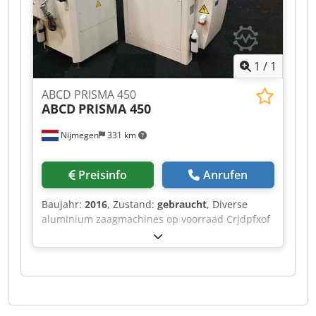
1
/
1
ABCD PRISMA 450
ABCD
PRISMA 450
Nijmegen
331 km
Preisinfo
Anrufen
Baujahr:
2016
, Zustand:
gebraucht
, Diverse
aluminium zaagmachines op voorraad Crjdpfxof
Rihvo Adzsf