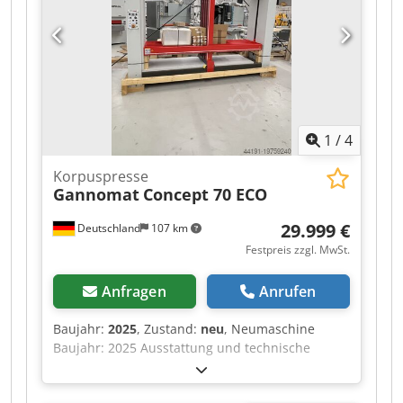
1
/
4
Korpuspresse
Gannomat
Concept 70 ECO
29.999 €
Deutschland
107 km
Festpreis zzgl. MwSt.
Anfragen
Anrufen
Baujahr:
2025
, Zustand:
neu
, Neumaschine
Baujahr: 2025 Ausstattung und technische
Daten: komplett in Standardausführung mit:
Stabiler, verwindungsfreier Rahmen aus Stahl,