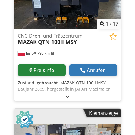
Bestellung
1
/
17
CNC-Dreh- und Fräszentrum
MAZAK
QTN 100II MSY
Jasło
798 km
Preisinfo
Anrufen
Zustand:
gebraucht
, MAZAK QTN 100II MSY,
Baujahr 2009, hergestellt in JAPAN Maximaler
Drehdurchmesser: 280 mm Spindel, maximal
6000 U/min 2 Stück Hainbuch-
Spannfuttersysteme Dkodpfx Agezrkztjxjr
Kleinanzeige
Spindeldurchgang: 45 mm Werkzeugkopf für 12
Werkzeuge Gegenspindel, maximal 6000 U/min
Werkzeugmesssonde Teilefänger
Schnittstellensystem für Stangenladevorrichtung