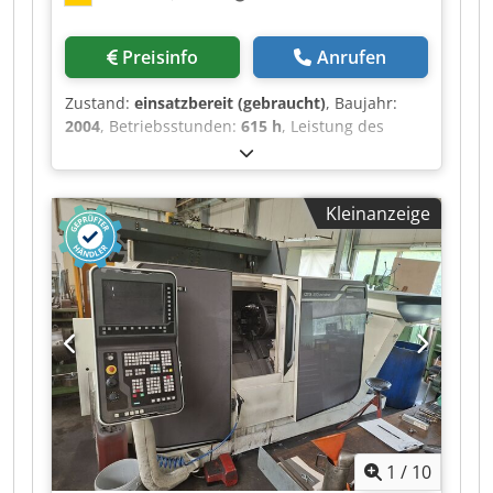
Preisinfo
Anrufen
Zustand:
einsatzbereit (gebraucht)
, Baujahr:
2004
, Betriebsstunden:
615 h
, Leistung des
Spindelmotors:
22.000 W
, Spindeldrehzahl
(max.):
5.000 U/min
, Verfahrweg X-Achse:
580
mm
, Verfahrweg Y-Achse:
80 mm
, Verfahrweg Z-
Kleinanzeige
Achse:
1.045 mm
, Gesamthöhe:
2.597 mm
,
Gesamtbreite:
2.060 mm
, Gesamtgewicht:
9.700
kg
, Steuerungshersteller:
MAZATROL
,
Steuerungsmodell:
PC FUSION CNC 640MT Pro
,
Produktlänge (max.):
3.820 mm
, Anzahl der
Achsen:
5
, Diese 5-Achsen-Maschine vom Typ
Mazak INTEGREX 200 III S wurde im Jahr 2004
hergestellt. Sie verfügt über einen maximalen
Drehdurchmesser von 660 mm und eine
maximale Werkstückmasse von 150 kg. Die
Maschine ist mit einem Werkzeugmagazin mit
1
/
10
einer Kapazität von 80 Plätzen und einer