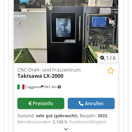
abnehmbar; Späneförderer; diverse
Werkzeughalter, fest und angetrieben; nur ca.
4.100 Std; Eine Besichtigung ist nach Absprache
unter Strom möglich und auch gewünscht;
1
/
6
CNC-Dreh- und Fräszentrum
Takisawa
LX-2000
Cuggiono
641 km
Preisinfo
Anrufen
Zustand:
sehr gut (gebraucht)
, Baujahr:
2022
,
Betriebsstunden:
2.138 h
, Funktionsfähigkeit:
voll funktionsfähig
, Drehlänge:
800 mm
,