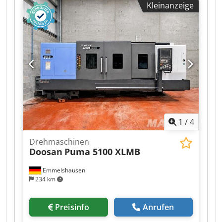
Kleinanzeige
Robot ES165-D100 – Traglast 100 kg Max.
Bearbeitungsdurchmesser: 760 mm Max.
Bearbeitungslänge: 1524 mm Hauptspindel (neu
in 2023): Spannfuttergröße: 12 Max. Drehzahl:
3300 U/min Motorleistung: 30 kW / 40,0 PS
Frässpindel: Dedpeztb D Uefx Agxekr B-Achsen-
Verfahrweg: 225° Magazinkapazität: 20 Max.
Drehzahl: 12000 U/min Motorleistung: 19 kW / 25
PS Vorschubachsen: Verfahrweg: X = 630 mm Y =
230 mm Z = 1585 mm Vollständig integrierte Z-
Achse für Haupt- und Nebenspindel
1
/
4
Drehmaschinen
Doosan
Puma 5100 XLMB
Emmelshausen
234 km
Preisinfo
Anrufen