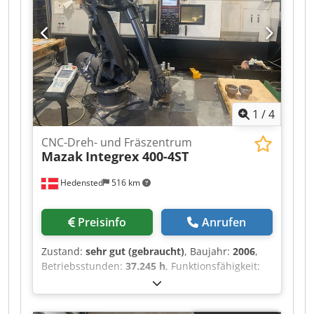
1
/
4
CNC-Dreh- und Fräszentrum
Mazak
Integrex 400-4ST
Hedensted
516 km
Preisinfo
Anrufen
Zustand:
sehr gut (gebraucht)
, Baujahr:
2006
,
Betriebsstunden:
37.245 h
, Funktionsfähigkeit:
voll funktionsfähig
,
Maschinen-/Fahrzeugnummer:
188270
,
Steuerung: Mazatrol Matrix Inklusive Motoman-