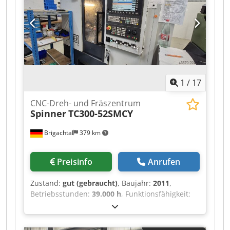
Achsenbewegungen: X-185 mm Y-100 (+/- 50)
mm Z-455 mm W-460 mm Im Lieferumfang
enthalten: - 8 Standardspannfutter - 4
angetriebene Spannfutter (2/2) - Dokumentation
- Späneförderer
1
/
17
CNC-Dreh- und Fräszentrum
Spinner
TC300-52SMCY
Brigachtal
379 km
Preisinfo
Anrufen
Zustand:
gut (gebraucht)
, Baujahr:
2011
,
Betriebsstunden:
39.000 h
, Funktionsfähigkeit:
voll funktionsfähig
, Steuerung Siemens 840D,
52mm Spindeldurchlass, 12-fach-Revolver, VDI
30, Y-Achse, Gegenspindel, Dksdpfx