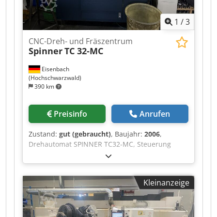
1
/
3
CNC-Dreh- und Fräszentrum
Spinner
TC 32-MC
Eisenbach
(Hochschwarzwald)
390 km
Preisinfo
Anrufen
Zustand:
gut (gebraucht)
, Baujahr:
2006
,
Drehautomat SPINNER TC32-MC, Steuerung
SIEMENS Sinumerik, hydraulischer
Stangenvorschub LNS Super Hydrobar,
Anschaffung 2006 Dedpoztc Hqefx Agxskr
Kleinanzeige