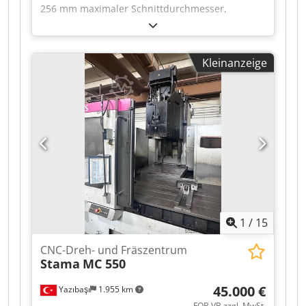
256 mm maximaler Schnittdurchmesser,
455 mm maximale Drehlänge, 4.000 U/min
Spindeldrehzahl, 51 mm Stangenkapazität,
Dkodpezrfnusfx Agxsr 12-fach-VDI-Revolver,
Kleinanzeige
Fräsgeschwindigkeit 5.000 U/min, 16 kW
Spindelmotor, Hurco WinMax 5-Steuerung,
Mitlaufmitnehmer, Werkzeugvoreinstellgerät,
Späneförderer, Fangvorrichtung für Werkstücke,
Stangenladevorrichtung.
1
/
15
CNC-Dreh- und Fräszentrum
Stama
MC 550
45.000 €
Yazıbaşı
1.955 km
FOB VB zzgl. MwSt.