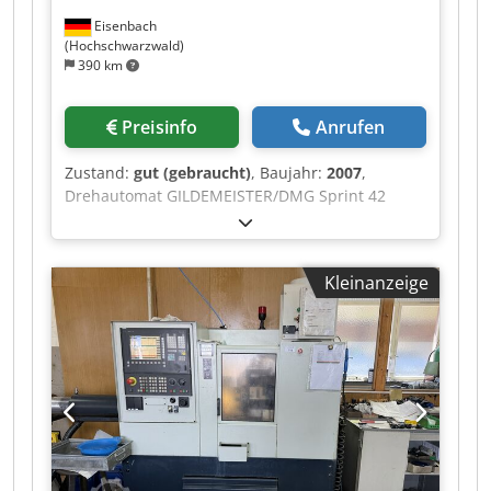
Eisenbach
(Hochschwarzwald)
390 km
Preisinfo
Anrufen
Zustand:
gut (gebraucht)
, Baujahr:
2007
,
Drehautomat GILDEMEISTER/DMG Sprint 42
linear mit Steuerung DMG FANUC 160, Serien-
Nr. 2601-0386, Baujahr 2007, Betriebsstunden
gem. Geschäftsleitung geschätzt ca. 41.295 Bh,
Kleinanzeige
Späneförderer, Stangenlader FMB Turbo 5-55
Dsdpfx Aoztc Syegxjkr