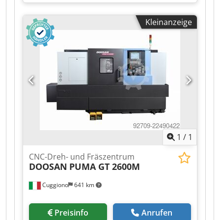
Drehdurchmesser:
450 mm
, Leistung des
Spindelmotors:
11 W
, Spindeldrehzahl (min.):
40
Kleinanzeige
U/min
, Spindeldrehzahl (max.):
400 U/min
,
Spindelbohrung:
65 mm
, Verfahrweg X-Achse:
550 mm
, Verfahrweg Z-Achse:
815 mm
, Eilgang
X-Achse:
24 m/min
, Eilgang Z-Achse:
30 m/min
,
Art des Eingangsstroms:
Drehstrom
,
Gesamthöhe:
1.830 mm
, Gesamtlänge:
4.100
mm
, Gesamtbreite:
1.960 mm
, Spindelnase:
ASA
6
, Gesamtgewicht:
6.100 kg
,
Spindeldurchmesser:
210 mm
, Ausstattung:
Dokumentation/Handbuch
, Gebrauchte 2-
Achsen-Drehmaschine mit CNC-Steuerung Fanuc
1
/
1
0i-TF PLUS. Dksdpfxezrnqxs Agxjr
CNC-Dreh- und Fräszentrum
DOOSAN
PUMA GT 2600M
Cuggiono
641 km
Preisinfo
Anrufen