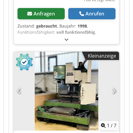
Anfragen
Anrufen
Zustand:
gebraucht
, Baujahr:
1998
,
Funktionsfähigkeit:
voll funktionsfähig
,
Maschinen-/Fahrzeugnummer:
5101163
,
Leistung des Spindelmotors:
30.000 W
,
Verfahrweg X-Achse:
3.000 mm
, Verfahrweg Y-
Kleinanzeige
Achse:
1.000 mm
, Verfahrweg Z-Achse:
700 mm
,
Art des Eingangsstroms:
Drehstrom
,
Vorschubgeschwindigkeit X-Achse:
20 m/min
,
Vorschubgeschwindigkeit Y-Achse:
20 m/min
,
Vorschubgeschwindigkeit Z-Achse:
20 m/min
,
Gesamthöhe:
3.800 mm
, Gesamtlänge:
9.100
mm
, Gesamtbreite:
7.300 mm
, Abstand
Tischmitte zu Spindelnase:
950 mm
,
Gesamtgewicht:
29.000 kg
, Eingangsspannung:
400 V
, Werkstücklänge (max.):
3.000 mm
,
Werkstückbreite (max.):
1.000 mm
,
1
/
7
Werkstückhöhe (max.):
700 mm
,
Kühlmittelzufuhr:
20 bar
, Tischlänge:
3.500 mm
,