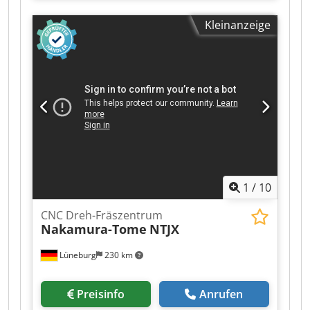
Achse am oberen Revolver: +/- 40mm Y-Achse
Kleinanzeige
am unteren Revolver: +/- 32,5mm Vergrößerte
Hauptspindel: A5 Stangendurchlass: 51 mm
Vergrößerte Gegenspindel: A5
Stangendurchlass: 51 mm Polygon Drehfunktion
Entladung mit Greiferhand auf dem oberen
Revolver intelligentes Handrad AME
Schrägbettfilteranlage 10- 70bar Dedpfoztdaxox
Agxjkr
1
/
10
CNC Dreh-Fräszentrum
Nakamura-Tome
NTJX
Lüneburg
230 km
Preisinfo
Anrufen