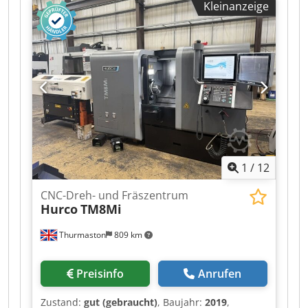
Kleinanzeige
Agozrhwroxor Werkzeugmessarm,
Späneförderer, Hochdruckanlage, viel Zubehör
1
/
12
CNC-Dreh- und Fräszentrum
Hurco
TM8Mi
Thurmaston
809 km
Preisinfo
Anrufen
Zustand:
gut (gebraucht)
, Baujahr:
2019
,