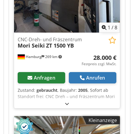
1
/
8
CNC-Dreh- und Fräszentrum
Mori Seiki
ZT 1500 YB
28.000 €
Hamburg
269 km
Festpreis zzgl. MwSt.
Anfragen
Anrufen
Zustand:
gebraucht
, Baujahr:
2005
, Sofort ab
Standort frei: CNC Dreh – und Fräszentrum Mori
Seiki Type ZT 1500 YB Baujahr 2005 CNC
Steuerung MSX 501 Haupt und Gegenspindel , 2
Werkzeugrevolver , Angetriebene
Kleinanzeige
Werkzeugstationen Drehdurchmesser max 310
mm Max Abstand zwischen den Spindelnasen