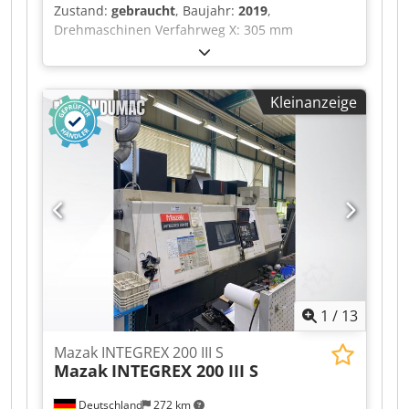
Zustand:
gebraucht
, Baujahr:
2019
,
Drehmaschinen Verfahrweg X: 305 mm
Verfahrweg Y: 105 mm Verfahrweg Z: 0 mm
Drehlänge: 1050 mm max. Umlaufdurchmesser:
900 mm max. Drehdurchmesser: 650 mm
Kleinanzeige
Spindelbohrung: 117 mm Dsdpfsztbu Tox Agxjkr
Antriebsleistung: 30 kW max. Drehmoment: 1750
NM Drehzahlbereich bis: 2800 U/min Steuerung:
Fanuc 31i angetriebene Spindeln Angetriebene
Werkzeuge: 12 Steuerung Fanuc Späneförderer
Y-Achse C-Achse BMT75-Revolver Reitstock
Hydraulikfutter
1
/
13
Mazak INTEGREX 200 III S
Mazak
INTEGREX 200 III S
Deutschland
272 km