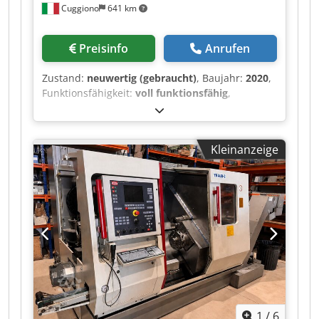
Cuggiono
641 km
Preisinfo
Anrufen
Zustand:
neuwertig (gebraucht)
, Baujahr:
2020
,
Funktionsfähigkeit:
voll funktionsfähig
,
Drehlänge:
760 mm
, Drehdurchmesser über
Planschlitten:
630 mm
, Drehdurchmesser:
376
mm
, Leistung des Spindelmotors:
18 W
,
Kleinanzeige
Spindeldrehzahl (min.):
40 U/min
,
Spindeldrehzahl (max.):
4.000 U/min
,
Spindelbohrung:
81 mm
, Verfahrweg X-Achse:
260 mm
, Verfahrweg Y-Achse:
110 mm
,
Verfahrweg Z-Achse:
830 mm
, Eilgang X-Achse:
30 m/min
, Eilgang Y-Achse:
10 m/min
, Eilgang Z-
Achse:
30 m/min
, Art des Eingangsstroms:
Drehstrom
, Stangendurchgang:
81 mm
,
Gesamthöhe:
2.170 mm
, Gesamtlänge:
4.400
mm
, Gesamtbreite:
2.100 mm
, Gesamtgewicht:
6.650 kg
, Spindeldurchmesser:
254 mm
,
1
/
6
Ausstattung:
Dokumentation/Handbuch,