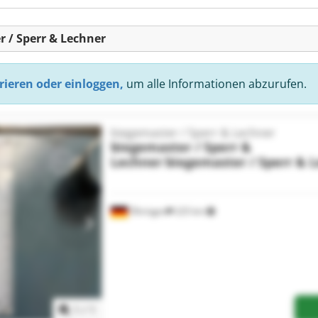
r / Sperr & Lechner
rieren oder einloggen,
um alle Informationen abzurufen.
biegemaster / Sperr & Lechner
biegemaster / Sperr &
Lechner
biegemaster / Sperr & 
Öhringen
225 km
Mehr Bilder anfragen
1
/
1