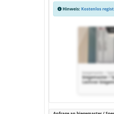
Hinweis:
Kostenlos regist
Kl
biegemaster / S
Lechner biegem
Sperr & Lechne
Kl
Anfrage an biegemaster / Spe