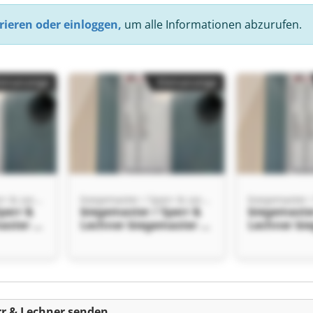
rieren oder einloggen,
um alle Informationen abzurufen.
einanzeige
Kleinanzeige
biegemaster / Sperr & Lechner
biegemaster / Sperr & Lechner
perr &
biegemaster / Sperr &
biegemaster
aster /
Lechner biegemaster /
Lechner bi
r
Sperr & Lechner
Sperr & Lec
einanzeige
rr & Lechner senden