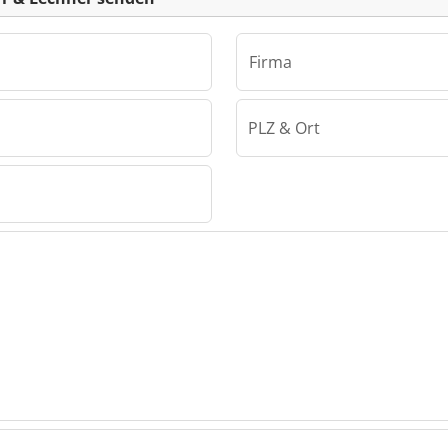
Firma
PLZ & Ort
biegemaster / Sperr & Lechner
perr &
aster /
r