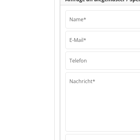
Name*
E-Mail*
biegemaster / S
Lechner biegem
Sperr & Lechne
Telefon
Nachricht*