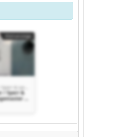
Kleinanzeige
biegemaster / Sperr & Lechner
 / Sperr &
egemaster /
hner