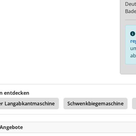
Deut
Bad
re
um
ab
n entdecken
er Langabkantmaschine
Schwenkbiegemaschine
-Angebote