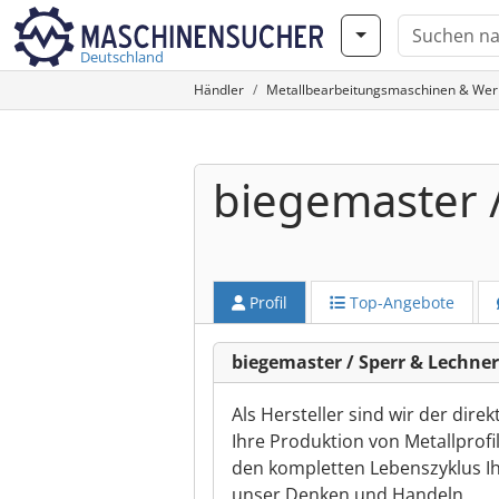
Deutschland
Händler
Metallbearbeitungsmaschinen & We
biegemaster 
Profil
Top-Angebote
biegemaster / Sperr & Lechne
Als Hersteller sind wir der dir
Ihre Produktion von Metallprofi
den kompletten Lebenszyklus I
unser Denken und Handeln.