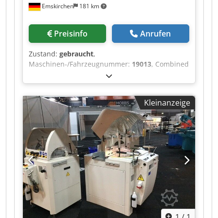
Emskirchen
181 km
Preisinfo
Anrufen
Zustand:
gebraucht
,
Maschinen-/Fahrzeugnummer:
19013
, Combined
copying milling machine - lathe MICHÄL KÄMPF
Chodpoh Axryefx Akcsa Online-Video-Inspection
by Skype-Video We would be very pleased with
Kleinanzeige
your visit - more machines on Stock Available
Immediately - Can be inspect On Stock
Emskirchen / Nürnberg - Can be test
1
/
1