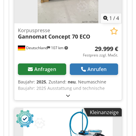
1
/
4
Korpuspresse
Gannomat
Concept 70 ECO
29.999 €
Deutschland
107 km
Festpreis zzgl. MwSt.
Anfragen
Anrufen
Baujahr:
2025
, Zustand:
neu
, Neumaschine
Baujahr: 2025 Ausstattung und technische
Daten: komplett in Standardausführung mit:
Stabiler, verwindungsfreier Rahmen aus Stahl,
in Schweiß- und Schraubkonstruktion Lamellen-
Kleinanzeige
Pressbalken OBEN mit 6 Elementen, Lamellen-
Pressbalken SEITLICH mit 5 Elementen Lamellen-
Pressbalken mit praxisbewährtem
Toleranzausgleich (System Ganner) für dicht