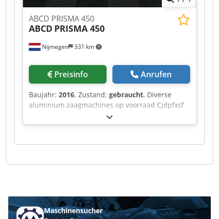
ABCD PRISMA 450
ABCD
PRISMA 450
Nijmegen
331 km
Preisinfo
Anrufen
Baujahr:
2016
, Zustand:
gebraucht
, Diverse
aluminium zaagmachines op voorraad Cjdpfxsf
Rihvj Akcoha
Maschinensucher