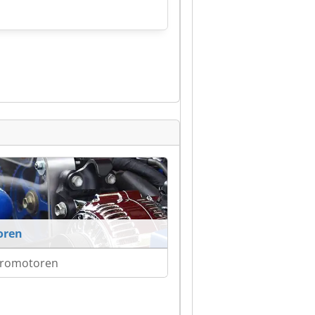
oren
tromotoren