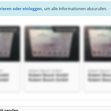
rieren oder einloggen,
um alle Informationen abzurufen.
einanzeige
Kleinanzeige
bH
Robert Bosch GmbH
Robert Bosc
GmbH
Robert Bosch GmbH
Robert Bo
GmbH
Robert Bosch GmbH
Robert Bo
einanzeige
bH senden