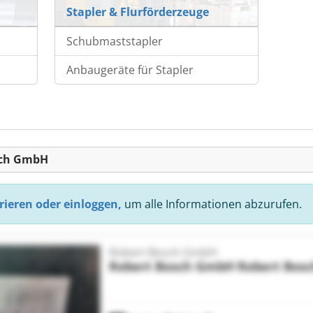
Stapler & Flurförderzeuge
Schubmaststapler
Anbaugeräte für Stapler
sch GmbH
rieren oder einloggen,
um alle Informationen abzurufen.
Robert Bosch GmbH
Robert Bosch GmbH
Robert Bos