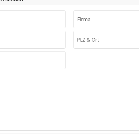
Firma
PLZ & Ort
bH
GmbH
GmbH