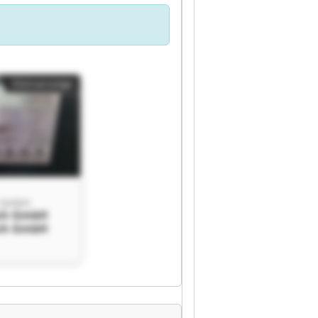
Kleinanzeige
h GmbH
sch GmbH
sch GmbH