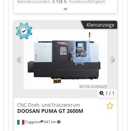
Betriebsstunden:
2.138 h
, Funktionsfähigkeit:
voll funktionsfähig
, Drehlänge:
800 mm
,
Drehdurchmesser:
450 mm
, Leistung des
Spindelmotors:
11 W
, Spindeldrehzahl (min.):
40
Kleinanzeige
U/min
, Spindeldrehzahl (max.):
400 U/min
,
Spindelbohrung:
65 mm
, Verfahrweg X-Achse:
550 mm
, Verfahrweg Z-Achse:
815 mm
, Eilgang
X-Achse:
24 m/min
, Eilgang Z-Achse:
30 m/min
,
Art des Eingangsstroms:
Drehstrom
,
Gesamthöhe:
1.830 mm
, Gesamtlänge:
4.100
mm
, Gesamtbreite:
1.960 mm
, Spindelnase:
ASA
6
, Gesamtgewicht:
6.100 kg
,
Spindeldurchmesser:
210 mm
, Ausstattung:
Dokumentation/Handbuch
, Gebrauchte 2-
Achsen-Drehmaschine mit CNC-Steuerung Fanuc
1
/
1
0i-TF PLUS. Dodpfx Aszrnqxji Tskr
CNC-Dreh- und Fräszentrum
DOOSAN
PUMA GT 2600M
Cuggiono
641 km