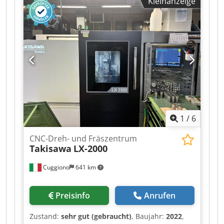
Kleinanzeige
2-Stufen-Getriebe - dadurch sehr hohes
Drehmoment; Dkodpfx Ajzrwa Nji Tjr Tool Setter,
abnehmbar; Späneförderer; diverse
Werkzeughalter, fest und angetrieben; nur ca.
4.100 Std; Eine Besichtigung ist nach Absprache
unter Strom möglich und auch gewünscht;
1
/
6
CNC-Dreh- und Fräszentrum
Takisawa
LX-2000
Cuggiono
641 km
Preisinfo
Anrufen
Zustand:
sehr gut (gebraucht)
, Baujahr:
2022
,