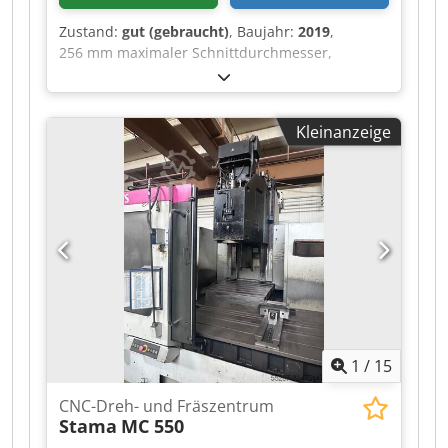
Zustand:
gut (gebraucht)
, Baujahr:
2019
,
256 mm maximaler Schnittdurchmesser,
455 mm maximale Drehlänge, 4.000 U/min
Spindeldrehzahl, 51 mm Stangenkapazität, 12-
fach-VDI-Revolver, Fräsgeschwindigkeit
Kleinanzeige
5.000 U/min, 16 kW Spindelmotor, Hurco WinMax
5-Steuerung, Dsdpozrfnujfx Ai Tekr
Mitlaufmitnehmer, Werkzeugvoreinstellgerät,
Späneförderer, Fangvorrichtung für Werkstücke,
Stangenladevorrichtung.
1
/
15
CNC-Dreh- und Fräszentrum
Stama
MC 550