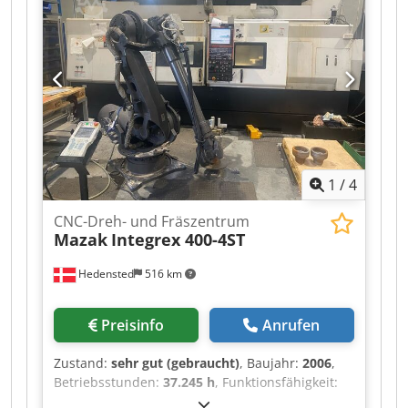
1
/
4
CNC-Dreh- und Fräszentrum
Mazak
Integrex 400-4ST
Hedensted
516 km
Preisinfo
Anrufen
Zustand:
sehr gut (gebraucht)
, Baujahr:
2006
,
Betriebsstunden:
37.245 h
, Funktionsfähigkeit:
voll funktionsfähig
,