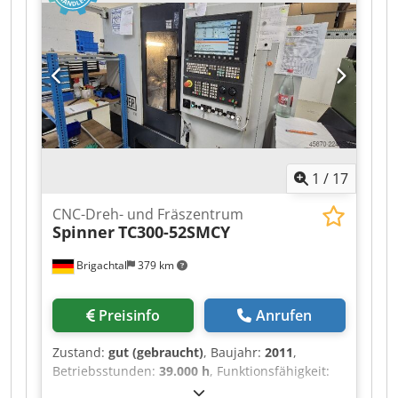
Werkzeugmesssonde Teilefänger
Schnittstellensystem für Stangenladevorrichtung
Achsenbewegungen: X-185 mm Y-100 (+/- 50)
mm Z-455 mm W-460 mm Im Lieferumfang
enthalten: - 8 Standardspannfutter - 4
angetriebene Spannfutter (2/2) - Dokumentation
- Späneförderer
1
/
17
CNC-Dreh- und Fräszentrum
Spinner
TC300-52SMCY
Brigachtal
379 km
Preisinfo
Anrufen
Zustand:
gut (gebraucht)
, Baujahr:
2011
,
Betriebsstunden:
39.000 h
, Funktionsfähigkeit:
voll funktionsfähig
, Steuerung Siemens 840D,