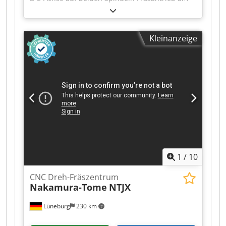
oberen Revolver Fräsantrieb am unteren
Revolver B-Achse am oberen Revolver +/- 91° Y-
Achse am oberen Revolver: +/- 40mm Y-Achse
Kleinanzeige
am unteren Revolver: +/- 32,5mm
Dkedpfoztdaxsx Ai Ter Vergrößerte
Hauptspindel: A5 Stangendurchlass: 51 mm
Vergrößerte Gegenspindel: A5
Stangendurchlass: 51 mm Polygon Drehfunktion
Entladung mit Greiferhand auf dem oberen
Revolver intelligentes Handrad AME
Schrägbettfilteranlage 10- 70bar
1
/
10
CNC Dreh-Fräszentrum
Nakamura-Tome
NTJX
Lüneburg
230 km