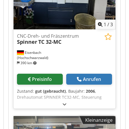
1
/
3
CNC-Dreh- und Fräszentrum
Spinner
TC 32-MC
Eisenbach
(Hochschwarzwald)
390 km
Preisinfo
Anrufen
Zustand:
gut (gebraucht)
, Baujahr:
2006
,
Drehautomat SPINNER TC32-MC, Steuerung
SIEMENS Sinumerik, hydraulischer
Stangenvorschub LNS Super Hydrobar,
Anschaffung 2006 Dkedoztc Hqopfx Ai Tsr
Kleinanzeige