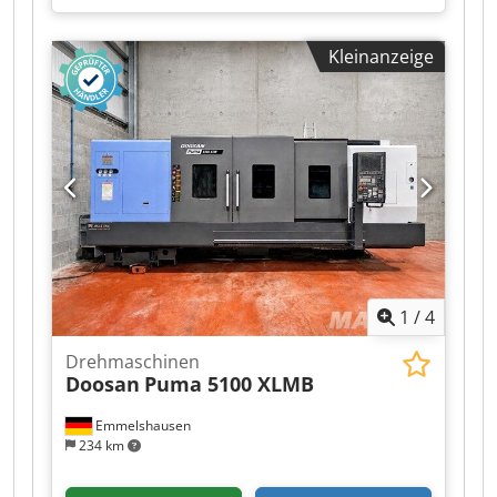
Maschinen-/Fahrzeugnummer:
188270
,
Steuerung: Mazatrol Matrix Inklusive Motoman-
Kleinanzeige
Robot ES165-D100 – Traglast 100 kg Max.
Bearbeitungsdurchmesser: 760 mm Max.
Bearbeitungslänge: 1524 mm Hauptspindel (neu
in 2023): Spannfuttergröße: 12 Max. Drehzahl:
3300 U/min Motorleistung: 30 kW / 40,0 PS
Dkodpfx Aisztb D Us Tjr Frässpindel: B-Achsen-
Verfahrweg: 225° Magazinkapazität: 20 Max.
Drehzahl: 12000 U/min Motorleistung: 19 kW / 25
PS Vorschubachsen: Verfahrweg: X = 630 mm Y =
230 mm Z = 1585 mm Vollständig integrierte Z-
Achse für Haupt- und Nebenspindel
1
/
4
Drehmaschinen
Doosan
Puma 5100 XLMB
Emmelshausen
234 km