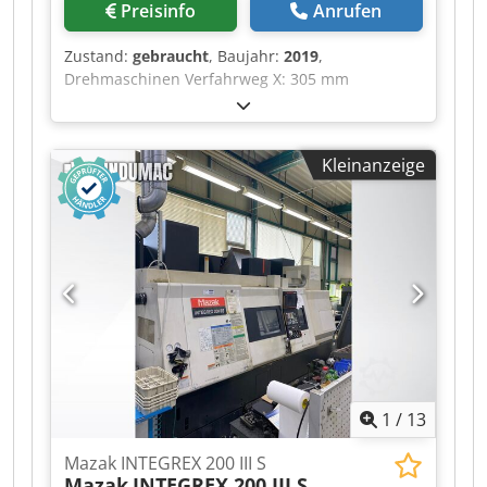
Preisinfo
Anrufen
Zustand:
gebraucht
, Baujahr:
2019
,
Drehmaschinen Verfahrweg X: 305 mm
Verfahrweg Y: 105 mm Verfahrweg Z: 0 mm
Drehlänge: 1050 mm max. Umlaufdurchmesser:
900 mm max. Drehdurchmesser: 650 mm
Kleinanzeige
Spindelbohrung: 117 mm Antriebsleistung: 30
kW max. Drehmoment: 1750 NM
Drehzahlbereich bis: 2800 U/min Steuerung:
Fanuc 31i angetriebene Spindeln Angetriebene
Werkzeuge: 12 Steuerung Fanuc Späneförderer
Dodjztbu Topfx Ai Tskr Y-Achse C-Achse BMT75-
Revolver Reitstock Hydraulikfutter
1
/
13
Mazak INTEGREX 200 III S
Mazak
INTEGREX 200 III S