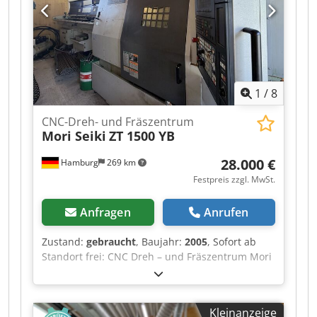
1
/
8
CNC-Dreh- und Fräszentrum
Mori Seiki
ZT 1500 YB
28.000 €
Hamburg
269 km
Festpreis zzgl. MwSt.
Anfragen
Anrufen
Zustand:
gebraucht
, Baujahr:
2005
, Sofort ab
Standort frei: CNC Dreh – und Fräszentrum Mori
Seiki Type ZT 1500 YB Baujahr 2005
Dksdpfoztkfhsx Ai Tsr CNC Steuerung MSX 501
Haupt und Gegenspindel , 2 Werkzeugrevolver ,
Kleinanzeige
Angetriebene Werkzeugstationen