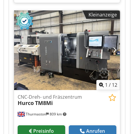
52mm Spindeldurchlass, 12-fach-Revolver, VDI
30, Y-Achse, Gegenspindel, Werkzeugmessarm,
Kleinanzeige
Späneförderer, Dkjdezrhwropfx Ai Tsr
Hochdruckanlage, viel Zubehör
1
/
12
CNC-Dreh- und Fräszentrum
Hurco
TM8Mi
Thurmaston
809 km
Preisinfo
Anrufen