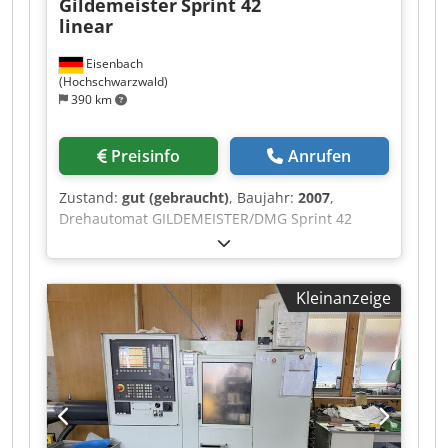
Gildemeister
Sprint 42
linear
Eisenbach
(Hochschwarzwald)
390 km
Preisinfo
Anrufen
Zustand:
gut (gebraucht)
, Baujahr:
2007
,
Drehautomat GILDEMEISTER/DMG Sprint 42
linear mit Steuerung DMG FANUC 160, Serien-
Nr. 2601-0386, Baujahr 2007, Betriebsstunden
gem. Geschäftsleitung geschätzt ca. 41.295 Bh,
Kleinanzeige
Späneförderer, Stangenlader FMB Turbo 5-55
Djdeztc Syjpfx Ai Tjkr