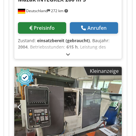
Deutschland
272 km
Preisinfo
Anrufen
Zustand:
einsatzbereit (gebraucht)
, Baujahr:
2004
, Betriebsstunden:
615 h
, Leistung des
Spindelmotors:
22.000 W
, Spindeldrehzahl
(max.):
5.000 U/min
, Verfahrweg X-Achse:
580
mm
, Verfahrweg Y-Achse:
80 mm
, Verfahrweg Z-
Kleinanzeige
Achse:
1.045 mm
, Gesamthöhe:
2.597 mm
,
Gesamtbreite:
2.060 mm
, Gesamtgewicht:
9.700
kg
, Steuerungshersteller:
MAZATROL
,
Steuerungsmodell:
PC FUSION CNC 640MT Pro
,
Produktlänge (max.):
3.820 mm
, Anzahl der
Achsen:
5
, Diese 5-Achsen-Maschine vom Typ
Mazak INTEGREX 200 III S wurde im Jahr 2004
hergestellt. Sie verfügt über einen maximalen
Drehdurchmesser von 660 mm und eine
maximale Werkstückmasse von 150 kg. Die