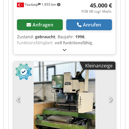
45.000 €
Yazıbaşı
1.955 km
FOB VB zzgl. MwSt.
Anfragen
Anrufen
Zustand:
gebraucht
, Baujahr:
1998
,
Funktionsfähigkeit:
voll funktionsfähig
,
Maschinen-/Fahrzeugnummer:
5101163
,
Leistung des Spindelmotors:
30.000 W
,
Verfahrweg X-Achse:
3.000 mm
, Verfahrweg Y-
Kleinanzeige
Achse:
1.000 mm
, Verfahrweg Z-Achse:
700 mm
,
Art des Eingangsstroms:
Drehstrom
,
Vorschubgeschwindigkeit X-Achse:
20 m/min
,
Vorschubgeschwindigkeit Y-Achse:
20 m/min
,
Vorschubgeschwindigkeit Z-Achse:
20 m/min
,
Gesamthöhe:
3.800 mm
, Gesamtlänge:
9.100
mm
, Gesamtbreite:
7.300 mm
, Abstand
Tischmitte zu Spindelnase:
950 mm
,
Gesamtgewicht:
29.000 kg
, Eingangsspannung:
400 V
, Werkstücklänge (max.):
3.000 mm
,
Werkstückbreite (max.):
1.000 mm
,