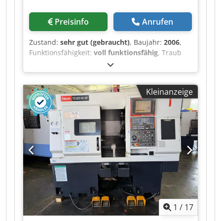
Preisinfo
Anrufen
Zustand:
sehr gut (gebraucht)
, Baujahr:
2006
,
Funktionsfähigkeit:
voll funktionsfähig
, Traub
CNC Drehmaschine TNC65DGY, TX8I, Bj.2006,
Ma.Nr.1191 Beschreibung Y-Achse auf S1, V-
Achse, 2xC-Achse, 2xrot. Werkzeugantrieb, 2
Kleinanzeige
Revolver VDI30, Hainbuch BZI65 auf Haupt-, und
Gegenspindel, Teilegreifer, Hydrafeed Multifeed
Kurlademagazin Zustand Sehr gepflegt, guter
Zustand, Wartung durchgeführt. Geometrie der
Maschine wurden überprüft und
korrigiert/eingestellt Maschinen unter Strom zu
besichtigen – bzw. Video verfügbar Credpfx
Aozrk I Heiyef Lieferzeit ca. 4 Wochen ab
Bestellung
1
/
17