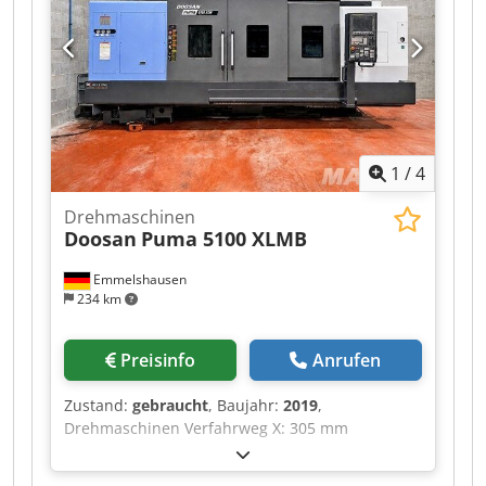
3300 U/min Motorleistung: 30 kW / 40,0 PS
Frässpindel: B-Achsen-Verfahrweg: 225°
Magazinkapazität: 20 Max. Drehzahl: 12000
U/min Motorleistung: 19 kW / 25 PS
Vorschubachsen: Verfahrweg: X = 630 mm Y =
230 mm Credpfxjztb D Us Aiyjf Z = 1585 mm
Vollständig integrierte Z-Achse für Haupt- und
1
/
4
Nebenspindel
Drehmaschinen
Doosan
Puma 5100 XLMB
Emmelshausen
234 km
Preisinfo
Anrufen
Zustand:
gebraucht
, Baujahr:
2019
,
Drehmaschinen Verfahrweg X: 305 mm
Verfahrweg Y: 105 mm Verfahrweg Z: 0 mm
Drehlänge: 1050 mm max. Umlaufdurchmesser: