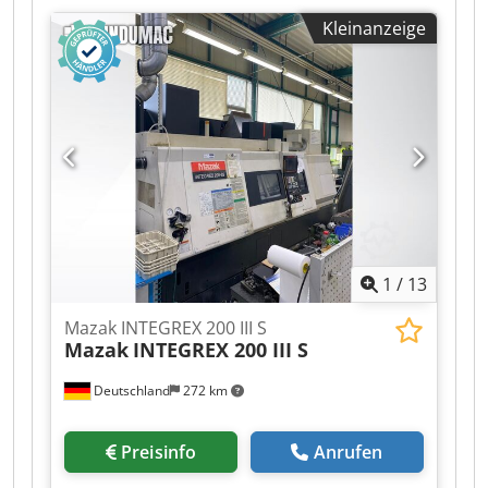
900 mm max. Drehdurchmesser: 650 mm
Kleinanzeige
Spindelbohrung: 117 mm Antriebsleistung: 30
kW max. Drehmoment: 1750 NM Csdpfxoztbu Tj
Aiyorf Drehzahlbereich bis: 2800 U/min
Steuerung: Fanuc 31i angetriebene Spindeln
Angetriebene Werkzeuge: 12 Steuerung Fanuc
Späneförderer Y-Achse C-Achse BMT75-Revolver
Reitstock Hydraulikfutter
1
/
13
Mazak INTEGREX 200 III S
Mazak
INTEGREX 200 III S
Deutschland
272 km
Preisinfo
Anrufen