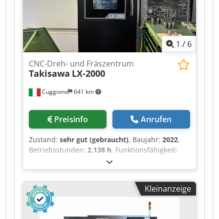
1
/
6
CNC-Dreh- und Fräszentrum
Takisawa
LX-2000
Cuggiono
641 km
Preisinfo
Anrufen
Zustand:
sehr gut (gebraucht)
, Baujahr:
2022
,
Betriebsstunden:
2.138 h
, Funktionsfähigkeit:
voll funktionsfähig
, Drehlänge:
800 mm
,
Drehdurchmesser:
450 mm
, Leistung des
Spindelmotors:
11 W
, Spindeldrehzahl (min.):
40
Kleinanzeige
U/min
, Spindeldrehzahl (max.):
400 U/min
,
Spindelbohrung:
65 mm
, Verfahrweg X-Achse:
550 mm
, Verfahrweg Z-Achse:
815 mm
, Eilgang