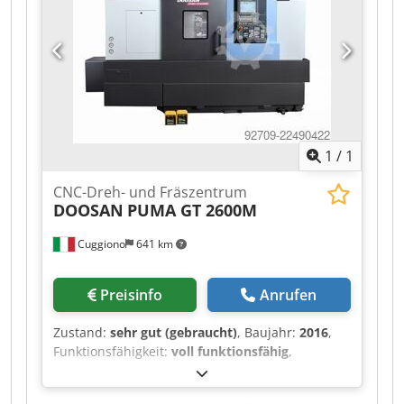
X-Achse:
24 m/min
, Eilgang Z-Achse:
30 m/min
,
Art des Eingangsstroms:
Drehstrom
,
Gesamthöhe:
1.830 mm
, Gesamtlänge:
4.100
mm
, Gesamtbreite:
1.960 mm
, Spindelnase:
ASA
6
, Gesamtgewicht:
6.100 kg
,
Spindeldurchmesser:
210 mm
, Ausstattung:
Dokumentation/Handbuch
, Gebrauchte 2-
Achsen-Drehmaschine mit CNC-Steuerung Fanuc
1
/
1
0i-TF PLUS. Credezrnqxjpfx Aiyof
CNC-Dreh- und Fräszentrum
DOOSAN
PUMA GT 2600M
Cuggiono
641 km
Preisinfo
Anrufen
Zustand:
sehr gut (gebraucht)
, Baujahr:
2016
,
Funktionsfähigkeit:
voll funktionsfähig
,
Drehlänge:
610 mm
, Drehdurchmesser:
410
mm
, Leistung des Spindelmotors:
18 W
,