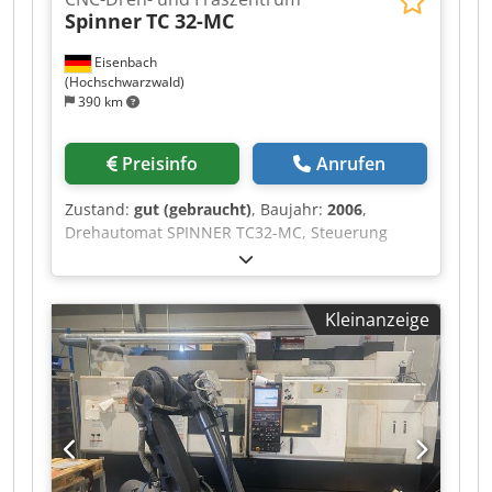
Spinner
TC 32-MC
Eisenbach
(Hochschwarzwald)
390 km
Preisinfo
Anrufen
Zustand:
gut (gebraucht)
, Baujahr:
2006
,
Drehautomat SPINNER TC32-MC, Steuerung
SIEMENS Sinumerik, hydraulischer
Stangenvorschub LNS Super Hydrobar,
Anschaffung 2006 Cedjztc Hqjpfx Aiyorf
Kleinanzeige