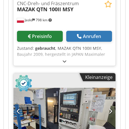
CNC-Dreh- und Fräszentrum
MAZAK
QTN 100II MSY
Jasło
798 km
Preisinfo
Anrufen
Zustand:
gebraucht
, MAZAK QTN 100II MSY,
Baujahr 2009, hergestellt in JAPAN Maximaler
Drehdurchmesser: 280 mm Spindel, maximal
6000 U/min 2 Stück Hainbuch-
Spannfuttersysteme Spindeldurchgang: 45 mm
Kleinanzeige
Werkzeugkopf für 12 Werkzeuge Gegenspindel,
maximal 6000 U/min Werkzeugmesssonde
Teilefänger Schnittstellensystem für
Stangenladevorrichtung Achsenbewegungen: X-
185 mm Y-100 (+/- 50) mm Z-455 mm W-460 mm
Im Lieferumfang enthalten: - 8
Standardspannfutter - 4 angetriebene
Spannfutter (2/2) - Dokumentation -
Späneförderer Credpfx Ajzrkztsiyof