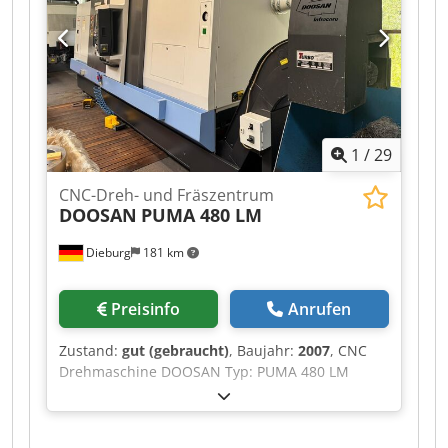
Stangenlader Alps Tool ASR RX 51Ev
Bedienungsanleitungen Maschinen verfügbar ab
Oktober 2026
1
/
29
CNC-Dreh- und Fräszentrum
DOOSAN
PUMA 480 LM
Dieburg
181 km
Preisinfo
Anrufen
Zustand:
gut (gebraucht)
, Baujahr:
2007
, CNC
Drehmaschine DOOSAN Typ: PUMA 480 LM
Baujahr: 2007 Steuerung: Fanuc 21i T
Technische Daten Schwingdurchmesser mm 900
Drehdurchmesser Standart mm 380 Max.