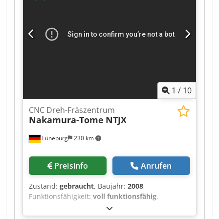
Stangendurchlass: 51 mm Polygon Drehfunktion
Cedpfx Ajztdaxoiysrf Entladung mit Greiferhand
auf dem oberen Revolver intelligentes Handrad
AME Schrägbettfilteranlage 10- 70bar
1
/
10
CNC Dreh-Fräszentrum
Nakamura-Tome
NTJX
Lüneburg
230 km
Preisinfo
Anrufen
Zustand:
gebraucht
, Baujahr:
2008
,
Funktionsfähigkeit:
voll funktionsfähig
,
Dreh-/Fräszentrum mit Gegenspindel mit 10 CNC
Achsen (X1, X2, Z1, Z2, Y1, Y2, B1, B2, C1, C2)