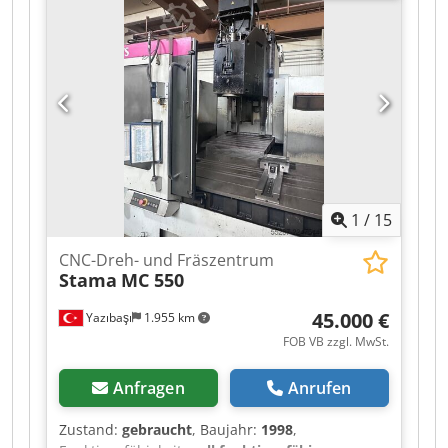
Spindelmotor, Hurco WinMax 5-Steuerung,
Mitlaufmitnehmer, Werkzeugvoreinstellgerät,
Späneförderer, Fangvorrichtung für Werkstücke,
Stangenladevorrichtung.
1
/
15
CNC-Dreh- und Fräszentrum
Stama
MC 550
45.000 €
Yazıbaşı
1.955 km
FOB VB zzgl. MwSt.
Anfragen
Anrufen
Zustand:
gebraucht
, Baujahr:
1998
,