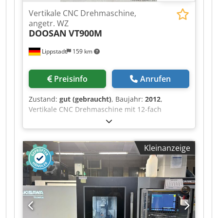
Vertikale CNC Drehmaschine,
angetr. WZ
DOOSAN
VT900M
Lippstadt
159 km
Preisinfo
Anrufen
Zustand:
gut (gebraucht)
, Baujahr:
2012
,
Vertikale CNC Drehmaschine mit 12-fach
Revolver u. angetr. Werkzeuge; Baujahr 2012,
guter Zustand; Steuerung Fanuc 31i mit Manual
Guide i; 630er Futter - 900er Drehdurchmesser;
Kleinanzeige
Codpfxjzrwa Ns Aiysrf 2-Stufen-Getriebe -
dadurch sehr hohes Drehmoment; Tool Setter,
abnehmbar; Späneförderer; diverse
Werkzeughalter, fest und angetrieben; nur ca.
4.100 Std; Eine Besichtigung ist nach Absprache
unter Strom möglich und auch gewünscht;