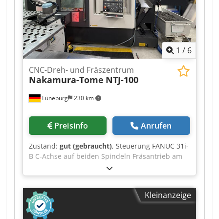
1
/
6
CNC-Dreh- und Fräszentrum
Nakamura-Tome
NTJ-100
Lüneburg
230 km
Preisinfo
Anrufen
Zustand:
gut (gebraucht)
, Steuerung FANUC 31i-
B C-Achse auf beiden Spindeln Fräsantrieb am
oberen Revolver Fräsantrieb am unteren
Revolver B-Achse am oberen Revolver +/- 91° Y-
Achse am oberen Revolver: +/- 40mm Y-Achse
Kleinanzeige
am unteren Revolver: +/- 32,5mm Vergrößerte
Hauptspindel: A5 Stangendurchlass: 51 mm
Vergrößerte Gegenspindel: A5