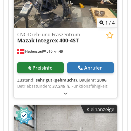
1
/
4
CNC-Dreh- und Fräszentrum
Mazak
Integrex 400-4ST
Hedensted
516 km
Preisinfo
Anrufen
Zustand:
sehr gut (gebraucht)
, Baujahr:
2006
,
Betriebsstunden:
37.245 h
, Funktionsfähigkeit:
voll funktionsfähig
,
Maschinen-/Fahrzeugnummer:
188270
,
Steuerung: Mazatrol Matrix Inklusive Motoman-
Kleinanzeige
Robot ES165-D100 – Traglast 100 kg Max.
Bearbeitungsdurchmesser: 760 mm Max.
Bearbeitungslänge: 1524 mm Hauptspindel (neu
in 2023): Spannfuttergröße: 12 Max. Drehzahl: