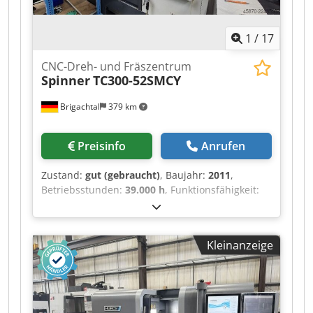
1
/
17
CNC-Dreh- und Fräszentrum
Spinner
TC300-52SMCY
Brigachtal
379 km
Preisinfo
Anrufen
Zustand:
gut (gebraucht)
, Baujahr:
2011
,
Betriebsstunden:
39.000 h
, Funktionsfähigkeit:
voll funktionsfähig
, Steuerung Siemens 840D,
52mm Spindeldurchlass, 12-fach-Revolver, VDI
30, Y-Achse, Gegenspindel, Csdpfxszrhwro Aiysrf
Kleinanzeige
Werkzeugmessarm, Späneförderer,
Hochdruckanlage, viel Zubehör