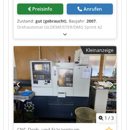
Preisinfo
Anrufen
Zustand:
gut (gebraucht)
, Baujahr:
2007
,
Drehautomat GILDEMEISTER/DMG Sprint 42
linear mit Steuerung DMG FANUC 160, Serien-
Nr. 2601-0386, Baujahr 2007, Betriebsstunden
gem. Geschäftsleitung geschätzt ca. 41.295 Bh,
Kleinanzeige
Späneförderer, Stangenlader FMB Turbo 5-55
Crsdpfeztc Syex Aiyef
1
/
3
CNC-Dreh- und Fräszentrum