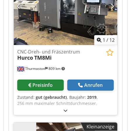
1
/
12
CNC-Dreh- und Fräszentrum
Hurco
TM8Mi
Thurmaston
809 km
Preisinfo
Anrufen
Zustand:
gut (gebraucht)
, Baujahr:
2019
,
256 mm maximaler Schnittdurchmesser,
455 mm maximale Drehlänge, 4.000 U/min
Spindeldrehzahl, 51 mm Stangenkapazität, 12-
fach-VDI-Revolver, Fräsgeschwindigkeit
Kleinanzeige
5.000 U/min, Crsdpfx Aszrfnujiyef 16 kW