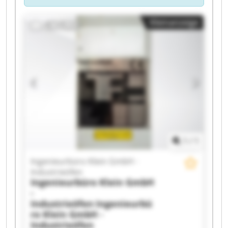
Kleinanzeige
1
/
1
Ingenieurbüro Klein GmbH -
Industrieöfen
Ingenieurbüro Klein GmbH
-
Industrieöfen
Ingenieurbü
ro Klein GmbH -
Industrieöfen