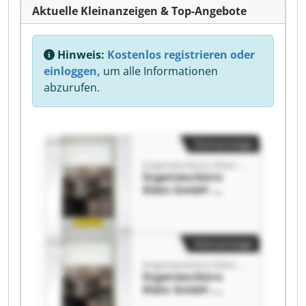
Aktuelle Kleinanzeigen & Top-Angebote
Hinweis:
Kostenlos registrieren oder
einloggen,
um alle Informationen
abzurufen.
Kleinanzeige
Ingenieurbüro Klein GmbH - Industrieöfen
Ingenieurbüro
Klein GmbH -
Industrieöfen
Ingenieurbüro
Klein GmbH -
Industrieöfen
Kleinanzeige
Ingenieurbüro Klein GmbH - Industrieöfen
Ingenieurbüro
Klein GmbH -
Industrieöfen