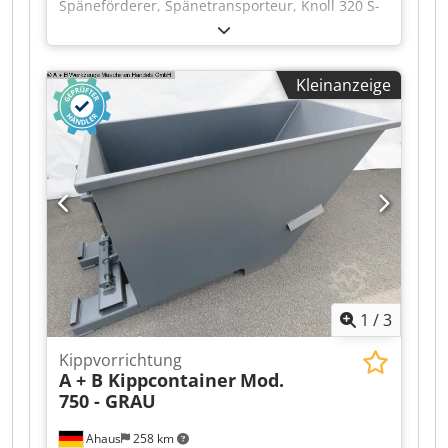
Späneförderer, Spänetransporteur, Knoll 320 S-
1/200, Gebrauchtmaschine Hersteller: Knoll Typ:
320 S-1/200 Gesamtmaße: Breite: 6.200 mm
Tiefe: 1.300 mm Höhe: 1.610 mm
Kleinanzeige
Gurtspezifikation: 480 x 130 x 60 x 310 mm
Gurtgeschwindigkeit: 1,8 m/min Baujahr: 2015
Austrittsöffnung: 550 x 530 mm Trichteröffnung:
3.120 x 410 mm Mitnehmerteilung: 315 mm
Credpfxsxtwqds Ammef
1
/
3
Kippvorrichtung
A + B Kippcontainer
Mod.
750 - GRAU
Ahaus
258 km