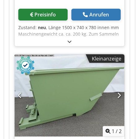
Preisinfo
Anrufen
Zustand:
neu
, Länge 1500 x 740 x 780 innen mm
Maschinengewicht ca. ca. 200 kg. Zum Sammeln
und Entsorgen von Schüttgütern und
Industrieabfällen Crodpfxsxab Iyo Ammef
Ausstattung : - Kippbehälter -
Kleinanzeige
Stapleranbaugeräte - zum innerbetrieblichen
Lagern von Schüttgütern - pulverbeschichtet in
Standardfarbe - RAL 5010 blau, RAL 6011 grün
oder RAL 7016 anthrazitgrau - Kippvorrichtung
mit Bodenplatten für Lenk- und Bockrollen -
Abflussvorrichtung - Stabiler Grundrahmen mit
Einfahrtaschen - Günstiger Lastschwerpunkt -
Robuste Stahlblechkonstruktion mit
Randverstärkung - Behältervolumen: ca. 600 l
gegen Aufpreis erhältlich : - 2x Bock- / 1x
Lenkrolle .. 80,00 Euro
1
/
2