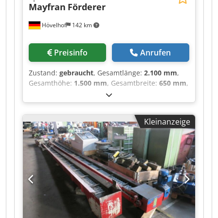
Mayfran
Förderer
Hövelhof
142 km
Preisinfo
Anrufen
Zustand:
gebraucht
, Gesamtlänge:
2.100 mm
,
Gesamthöhe:
1.500 mm
, Gesamtbreite:
650 mm
,
Förderbandbreite:
620 mm
, Auswurfhöhe:
1.000
mm
, -KOM 1607- Wir bieten Ihnen hier einen
Kratzbandförderer der Firma May – Fran GMBH
Kleinanzeige
Essen an. Die Maße können der Skizze im
Anhang entnommen werden. Cedpfx Amoyvfi
Iomsrf Die Maschine kann in unser Lager
angeschaut und unter Strom getestet werden.
Wir vertreiben mehrere Späneförderer. Gerne
unterbreiten wir Ihnen auch Paketpreis.