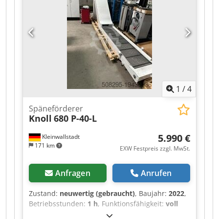
mit Bodenplatten für Lenk- und Bockrollen -
Abflussvorrichtung - Stabiler Grundrahmen mit
Einfahrtaschen - Günstiger Lastschwerpunkt -
Robuste Stahlblechkonstruktion mit
Randverstärkung - Behältervolumen: ca. 600 l
Codexab Imopfx Ammjrf gegen Aufpreis
erhältlich : - 2x Bock- / 1x Lenkrolle .. 80,00 Euro
1
/
4
Späneförderer
Knoll
680 P-40-L
5.990 €
Kleinwallstadt
171 km
EXW Festpreis zzgl. MwSt.
Anfragen
Anrufen
Zustand:
neuwertig (gebraucht)
, Baujahr:
2022
,
Betriebsstunden:
1 h
, Funktionsfähigkeit:
voll
funktionsfähig
, Gesamtlänge:
5.595 mm
,