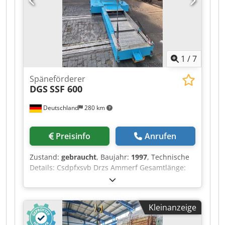
1
/
7
Späneförderer
DGS
SSF 600
Deutschland
280 km
Preisinfo
Anrufen
Zustand:
gebraucht
, Baujahr:
1997
, Technische
Details: Csdpfxsvb Drzs Ammerf Gesamtlänge:
1200 mm Bandbreite: 500 mm Förderhöhe: 1200
Maschinengewicht ca.: 1 t Raumbedarf ca.: 4,0 x
1,5 x 2,2 m Späneförderer mit Kühlmitteltank
Kleinanzeige
und Pumpe Absaugeinrichtung *