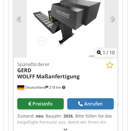
1
/
10
Späneförderer
GERD
WOLFF
Maßanfertigung
Deutschland
218 km
Preisinfo
Anrufen
Zustand:
neu
, Baujahr:
2026
, Bitte füllen Sie das
beigefügte Formular aus, damit wir Ihnen ein
passendes Angebot unterbreiten können. Sollten