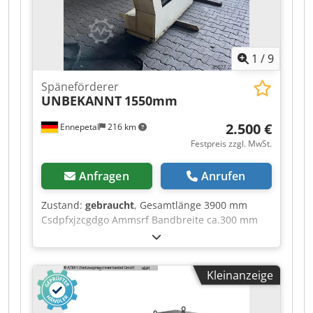
1
/
9
Späneförderer
UNBEKANNT
1550mm
2.500 €
Ennepetal
216 km
Festpreis zzgl. MwSt.
Anfragen
Anrufen
Zustand:
gebraucht
, Gesamtlänge 3900 mm
Csdpfxjzcgdgo Ammsrf Bandbreite ca.300 mm
Gesamthöhe 1550 mm Förderhöhe ca. 1130mm
Kleinanzeige