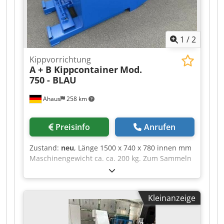
Randverstärkung - Behältervolumen: ca. 600 l
gegen Aufpreis erhältlich : - 2x Bock- / 1x
Lenkrolle .. 80,00 Euro
1
/
2
Kippvorrichtung
A + B Kippcontainer
Mod.
750 - BLAU
Ahaus
258 km
Preisinfo
Anrufen
Zustand:
neu
, Länge 1500 x 740 x 780 innen mm
Maschinengewicht ca. ca. 200 kg. Zum Sammeln
und Entsorgen von Schüttgütern und
Industrieabfällen Ausstattung : - Kippbehälter -
Stapleranbaugeräte - zum innerbetrieblichen
Kleinanzeige
Lagern von Schüttgütern - pulverbeschichtet in
Standardfarbe - RAL 5010 blau, RAL 6011 grün
oder RAL 7016 anthrazitgrau - Kippvorrichtung