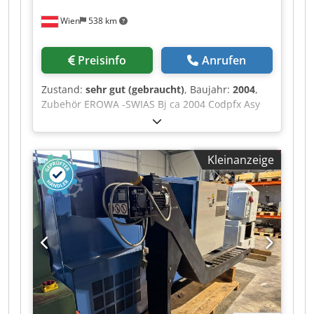
Wien
538 km
Preisinfo
Anrufen
Zustand:
sehr gut (gebraucht)
, Baujahr:
2004
,
Zubehör EROWA -SWIAS Bj ca 2004 Codpfx Asy
Egv Ajmmorf Ca 60 STÜCK
Kleinanzeige