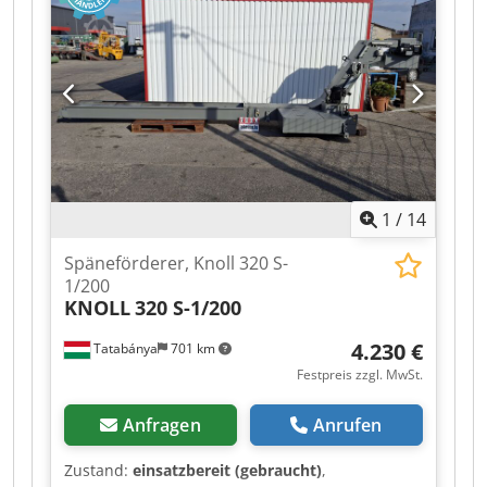
1
/
14
Späneförderer, Knoll 320 S-
1/200
KNOLL
320 S-1/200
4.230 €
Tatabánya
701 km
Festpreis zzgl. MwSt.
Anfragen
Anrufen
Zustand:
einsatzbereit (gebraucht)
,