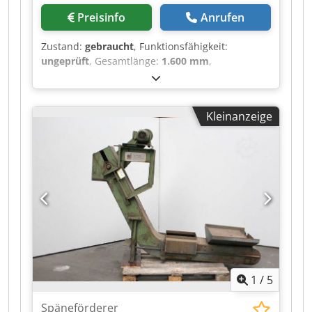
Preisinfo
Anrufen
Zustand:
gebraucht
, Funktionsfähigkeit:
ungeprüft
, Gesamtlänge:
1.600 mm
,
Gesamthöhe:
1.500 mm
, Gesamtbreite:
460 mm
,
Förderbandbreite:
400 mm
, Auswurfhöhe:
1.290
mm
, -KOM 1606- Wir bieten Ihnen hier einen
Kleinanzeige
Kratzbandförderer an. Die Maschine kann in
unser Lager angeschaut und unter Strom
getestet werden. Wir vertreiben mehrere
Späneförderer. Gerne unterbreiten wir Ihnen
auch Paketpreis Cjdpfx Ajyvfnqemmorf
1
/
5
Späneförderer