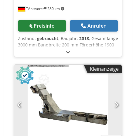
Tönisvorst
280 km
Preisinfo
Anrufen
Zustand:
gebraucht
, Baujahr:
2018
, Gesamtlänge
3000 mm Bandbreite 200 mm Förderhöhe 1900
Gesamtleistungsbedarf 1 kW Cjdpfjv Sdymex
Ammerf Maschinengewicht ca. 1 t Raumbedarf
ca. 3x1x2 m Magnetförderer Neuwertig
Kleinanzeige
Föderhöhe 1900mm Banbreite 200mm