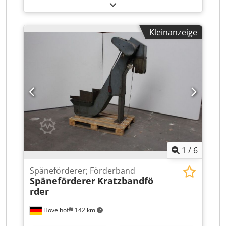
Förderbandbreite:
290 mm
, -KOM 1550-
Angeboten wird hier ein Magnetbandförderer.
Die technischen Daten können Sie den Bildern
Kleinanzeige
und Typenschildern entnehmen. Bemerkung:
Der Spändeförderer steht bei uns am Lager und
kann unter Strom besichtigt werden. Motor:
Hersteller: SEW Eurodrive Codpfx Ajyvfqljmmerf
Typ: R43-VU01
1
/
6
Späneförderer; Förderband
Späneförderer
Kratzbandfö
rder
Hövelhof
142 km