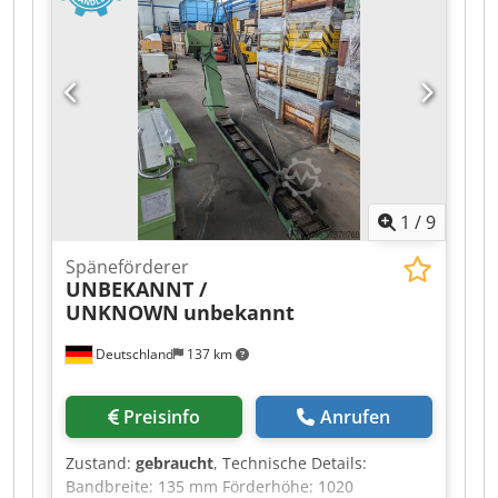
1
/
9
Späneförderer
UNBEKANNT /
UNKNOWN
unbekannt
Deutschland
137 km
Preisinfo
Anrufen
Zustand:
gebraucht
, Technische Details:
Bandbreite: 135 mm Förderhöhe: 1020