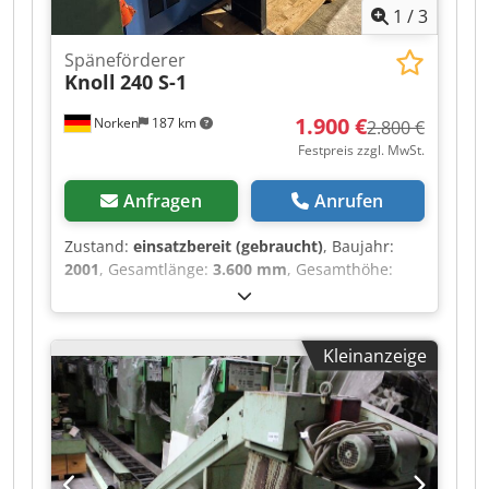
1
/
3
Späneförderer
Knoll
240 S-1
1.900 €
Norken
187 km
2.800 €
Festpreis zzgl. MwSt.
Anfragen
Anrufen
Zustand:
einsatzbereit (gebraucht)
, Baujahr:
2001
, Gesamtlänge:
3.600 mm
, Gesamthöhe:
1.300 mm
, Förderbandbreite:
320 mm
,
Förderhöhe:
1.000 mm
, Auswurfhöhe:
1.000
mm
, Förderlänge:
1.900 mm
, Förderbandlänge:
Kleinanzeige
1.900 mm
, Einbauhöhe:
180 mm
, Späneförderer
Knoll 240 S-1 zu verkaufen guter Zustand.
Einbaubreite: 320mm Förderbandlänge bis zum
Auswurf 1900mm Fördererhöhe 180mm
Cjdpfxoyxxf Nj Ammorf Bei weitern Fragen
stehen wir zur Verfügung.