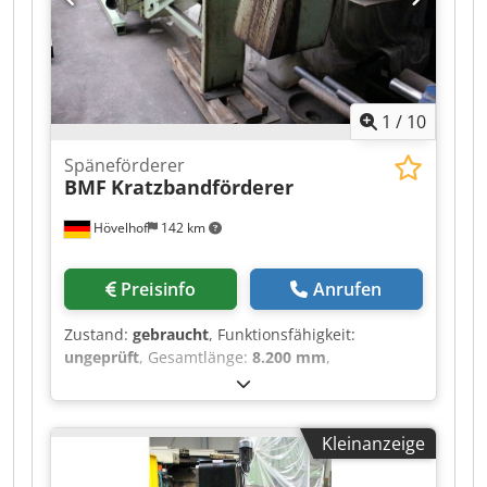
1
/
10
Späneförderer
BMF
Kratzbandförderer
Hövelhof
142 km
Preisinfo
Anrufen
Zustand:
gebraucht
, Funktionsfähigkeit:
ungeprüft
, Gesamtlänge:
8.200 mm
,
Gesamthöhe:
750 mm
, Gesamtbreite:
450 mm
,
Förderbandbreite:
400 mm
, Auswurfhöhe:
700
mm
, -KOM 1561- Angeboten wird ein gut
Kleinanzeige
erhaltender Kratzbandförderer mit
Hochaustragung. Alle weiteren Daten sowie die