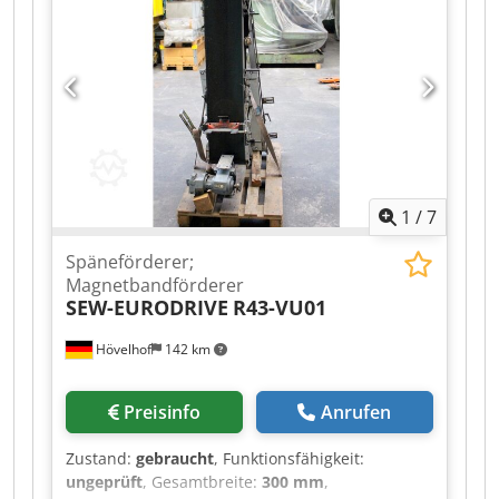
Maße können Sie den Bildern entnehmen.
Bemerkung: Die Anlage steht bei uns am Lager
und kann unter Strom besichtigt werden. Das
Scharnierband ist gut erhalten. Credpeyvh I Ijfx
Ammof
1
/
7
Späneförderer;
Magnetbandförderer
SEW-EURODRIVE
R43-VU01
Hövelhof
142 km
Preisinfo
Anrufen
Zustand:
gebraucht
, Funktionsfähigkeit:
ungeprüft
, Gesamtbreite:
300 mm
,