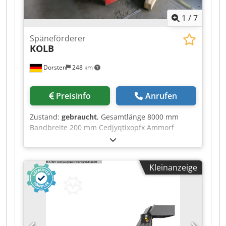
1
/
7
Späneförderer
KOLB
Dorsten
248 km
Preisinfo
Anrufen
Zustand:
gebraucht
, Gesamtlänge 8000 mm
Bandbreite 200 mm Cedjyqtixopfx Ammorf
Einbauhöhe 220 mm Raumbedarf ca.
8,5x0,39x0,22 m 2 Stück vorhanden Die techn.
Daten sind Hersteller- bzw. Betreiberangaben
Kleinanzeige
und daher für uns unverbindlich. Einen
Zwischenverkauf behalten wir uns vor; es gelten
ausschließlich unsere Geschäfts- und
Verkaufsbedingungen. Über uns mehr als 400
eigene Maschinen im Lager über 15.000 m²
Lagerfläche, Krankapazität 70 t mehr als 10.000