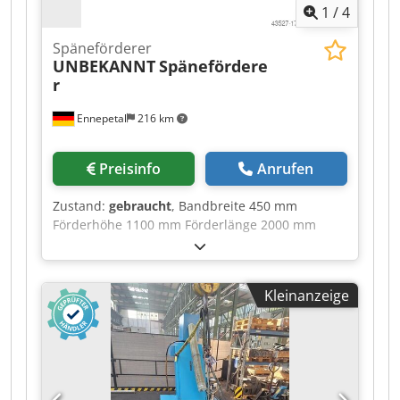
1
/
4
Späneförderer
UNBEKANNT
Spänefördere
r
Ennepetal
216 km
Preisinfo
Anrufen
Zustand:
gebraucht
, Bandbreite 450 mm
Förderhöhe 1100 mm Förderlänge 2000 mm
Raumbedarf ca. ca. 2500 m Credpfx Aovdx I
Nsmmjf Förderlänge: 2000 mm Bandbreite: 450
mm Förderhöhe: 1100 mm
Kleinanzeige