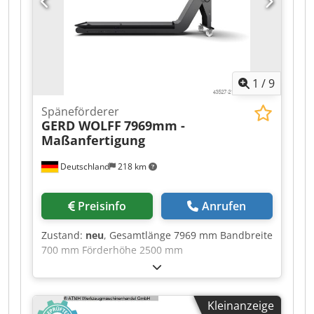
Artikel Zubehör für Ihre Werkstatt Sie wollen
Maschinen Produktionslinien oder Ihren Betrieb
verkaufen, dann sprechen Sie uns an. Weitere
Angebote finden Sie auf unserer Webseite.
Besichtigungen sind nach Absprache möglich.
1
/
9
Wir freuen uns auf Ihren Besuch. Ihr Markus
Hirsch Team
Späneförderer
GERD WOLFF
7969mm -
Maßanfertigung
Deutschland
218 km
Preisinfo
Anrufen
Zustand:
neu
, Gesamtlänge 7969 mm Bandbreite
700 mm Förderhöhe 2500 mm
Gesamtleistungsbedarf 0,75 kW Bitte füllen Sie
das Formular aus und senden Sie es uns per E-
Mail zur Angebotserstellung zurück.
Kleinanzeige
Scharnierbandförderer – Übersicht &