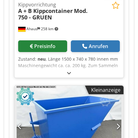
Kippvorrichtung
A + B Kippcontainer
Mod.
750 - GRUEN
Ahaus
258 km
Preisinfo
Anrufen
Zustand:
neu
, Länge 1500 x 740 x 780 innen mm
Maschinengewicht ca. ca. 200 kg. Zum Sammeln
und Entsorgen von Schüttgütern und
Industrieabfällen Ausstattung : - Kippbehälter -
Stapleranbaugeräte Crsdpfxjxab Ite Ammof -
Kleinanzeige
zum innerbetrieblichen Lagern von Schüttgütern
- pulverbeschichtet in Standardfarbe - RAL 5010
blau, RAL 6011 grün oder RAL 7016
anthrazitgrau - Kippvorrichtung mit
Bodenplatten für Lenk- und Bockrollen -
Abflussvorrichtung - Stabiler Grundrahmen mit
Einfahrtaschen - Günstiger Lastschwerpunkt -
Robuste Stahlblechkonstruktion mit