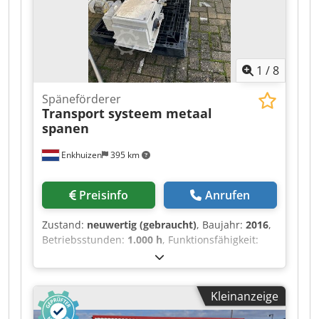
1
/
8
Späneförderer
Transport systeem metaal
spanen
Enkhuizen
395 km
Preisinfo
Anrufen
Zustand:
neuwertig (gebraucht)
, Baujahr:
2016
,
Betriebsstunden:
1.000 h
, Funktionsfähigkeit:
voll funktionsfähig
,
Schleppkettentransportsysteme (5 Stück) in
ausgezeichnetem Zustand (nur wenige Monate
Kleinanzeige
im Einsatz gewesen) Credpeyc Nfgsfx Ammsf