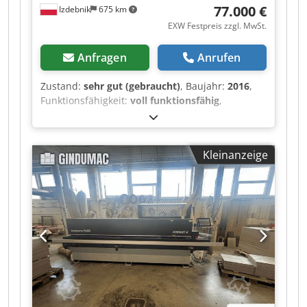
77.000 €
Izdebnik
675 km
EXW Festpreis zzgl. MwSt.
Anfragen
Anrufen
Zustand:
sehr gut (gebraucht)
, Baujahr:
2016
,
Funktionsfähigkeit:
voll funktionsfähig
,
Laufleistung – 312.764 m digital verstellbarer
Vorschubanschlag Einlauf-Lufttisch
Sprüheinrichtung für Antihaftmittel
Kleinanzeige
Vorfräseinheit mit Diamantfräsern
Kantenstreifenzuführung von Rolle oder
Bändern Klebstoffauftragsstation für GlueJet-
Kartuschen oder Laser-L-Tronic Möglichkeit der
Verklebung mit PUR-Klebstoff 4 Anpresswalzen
mit pneumatischer Anpressdruckregelung
Sprüheinrichtung für Gleitmittel auf die Kante
Zwei-Motor-Abschneideeinheit mit
pneumatischer Winkelverstellung Fräseinheit
zum Abtragen von Kantenüberstand von oben
und unten in gerader Ausführung Fräseinheit