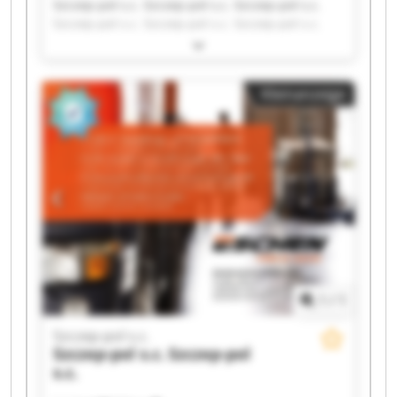
Szczep-pol s.c. Szczep-pol s.c. Szczep-pol s.c.
Szczep-pol s.c. Szczep-pol s.c. Szczep-pol s.c.
Szczep-pol s.c. Szczep-pol s.c. Szczep-pol s.c.
Szczep-pol s.c. Szczep-pol s.c. Szczep-pol s.c.
Szczep-pol s.c. Szczep-pol s.c. Szczep-pol s.c.
Kleinanzeige
Szczep-pol s.c. Szczep-pol s.c. Szczep-pol s.c.
Szczep-pol s.c. Szczep-pol s.c.
1
/
1
Szczep-pol s.c.
Szczep-pol s.c.
Szczep-pol
s.c.