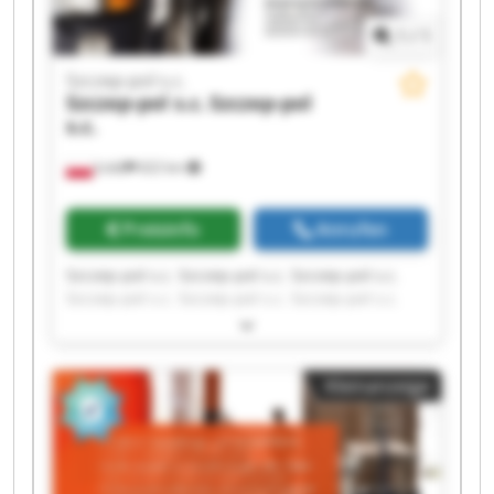
1
/
1
Szczep-pol s.c.
Szczep-pol s.c.
Szczep-pol
s.c.
Łódź
622 km
Preisinfo
Anrufen
Szczep-pol s.c. Szczep-pol s.c. Szczep-pol s.c.
Szczep-pol s.c. Szczep-pol s.c. Szczep-pol s.c.
Szczep-pol s.c. Szczep-pol s.c. Szczep-pol s.c.
Szczep-pol s.c. Szczep-pol s.c. Szczep-pol s.c.
Szczep-pol s.c. Szczep-pol s.c. Szczep-pol s.c.
Kleinanzeige
Szczep-pol s.c. Szczep-pol s.c. Szczep-pol s.c.
Szczep-pol s.c. Szczep-pol s.c.