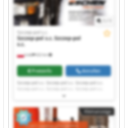
1
/
1
Szczep-pol s.c.
Szczep-pol s.c.
Szczep-pol
s.c.
Łódź
622 km
Preisinfo
Anrufen
Szczep-pol s.c. Szczep-pol s.c. Szczep-pol s.c.
Szczep-pol s.c. Szczep-pol s.c. Szczep-pol s.c.
Szczep-pol s.c. Szczep-pol s.c. Szczep-pol s.c.
Szczep-pol s.c. Szczep-pol s.c. Szczep-pol s.c.
Szczep-pol s.c. Szczep-pol s.c. Szczep-pol s.c.
Kleinanzeige
Szczep-pol s.c. Szczep-pol s.c. Szczep-pol s.c.
Szczep-pol s.c. Szczep-pol s.c.