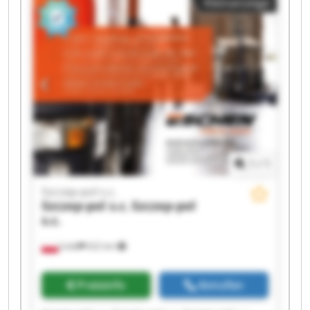
Kleinanzeige
Szczep-pol s.c. Szczep-pol s.c. Szczep-pol s.c.
Szczep-pol s.c. Szczep-pol s.c.
1
/
1
Szczep-pol s.c.
Szczep-pol s.c.
Szczep-pol
s.c.
Łódź
622 km
Preisinfo
Anrufen