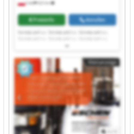
Łódź
622 km
Preisinfo
Anrufen
Szczep-pol s.c. Szczep-pol s.c. Szczep-pol s.c.
Szczep-pol s.c. Szczep-pol s.c. Szczep-pol s.c.
Szczep-pol s.c. Szczep-pol s.c. Szczep-pol s.c.
Szczep-pol s.c. Szczep-pol s.c. Szczep-pol s.c.
Szczep-pol s.c. Szczep-pol s.c. Szczep-pol s.c.
Kleinanzeige
Szczep-pol s.c. Szczep-pol s.c. Szczep-pol s.c.
Szczep-pol s.c. Szczep-pol s.c.
1
/
1