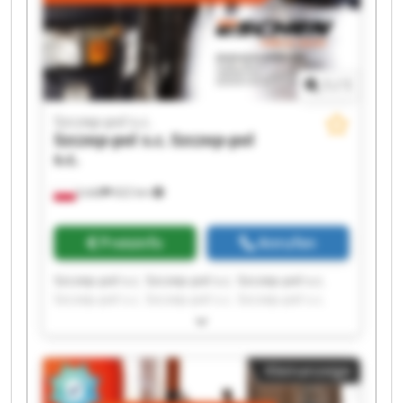
1
/
1
Szczep-pol s.c.
Szczep-pol s.c.
Szczep-pol
s.c.
Łódź
622 km
Preisinfo
Anrufen
Szczep-pol s.c. Szczep-pol s.c. Szczep-pol s.c.
Szczep-pol s.c. Szczep-pol s.c. Szczep-pol s.c.
Szczep-pol s.c. Szczep-pol s.c. Szczep-pol s.c.
Szczep-pol s.c. Szczep-pol s.c. Szczep-pol s.c.
Szczep-pol s.c. Szczep-pol s.c. Szczep-pol s.c.
Kleinanzeige
Szczep-pol s.c. Szczep-pol s.c. Szczep-pol s.c.
Szczep-pol s.c. Szczep-pol s.c.