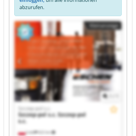
einloggen,
um alle Informationen
abzurufen.
Kleinanzeige
1
/
1
Szczep-pol s.c.
Szczep-pol s.c.
Szczep-pol
s.c.
Łódź
622 km