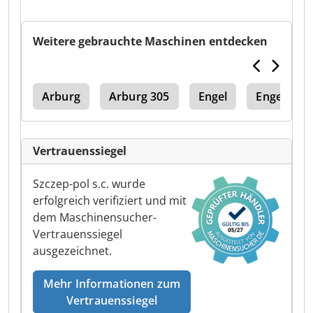
Weitere gebrauchte Maschinen entdecken
oy
Arburg
Arburg 305
Engel
Engel Pla
Vertrauenssiegel
Szczep-pol s.c. wurde
erfolgreich verifiziert und mit
dem Maschinensucher-
Vertrauenssiegel
ausgezeichnet.
Mehr Informationen zum
Vertrauenssiegel