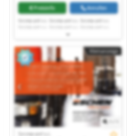
Preisinfo
Anrufen
Szczep-pol s.c. Szczep-pol s.c. Szczep-pol s.c.
Szczep-pol s.c. Szczep-pol s.c. Szczep-pol s.c.
Szczep-pol s.c. Szczep-pol s.c. Szczep-pol s.c.
Szczep-pol s.c. Szczep-pol s.c. Szczep-pol s.c.
Szczep-pol s.c. Szczep-pol s.c. Szczep-pol s.c.
Kleinanzeige
Szczep-pol s.c. Szczep-pol s.c. Szczep-pol s.c.
Szczep-pol s.c. Szczep-pol s.c.
1
/
1
Szczep-pol s.c.