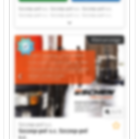
Szczep-pol s.c. Szczep-pol s.c. Szczep-pol s.c.
Szczep-pol s.c. Szczep-pol s.c. Szczep-pol s.c.
Szczep-pol s.c. Szczep-pol s.c. Szczep-pol s.c.
Szczep-pol s.c. Szczep-pol s.c. Szczep-pol s.c.
Szczep-pol s.c. Szczep-pol s.c. Szczep-pol s.c.
Kleinanzeige
Szczep-pol s.c. Szczep-pol s.c. Szczep-pol s.c.
Szczep-pol s.c. Szczep-pol s.c.
1
/
1
Szczep-pol s.c.
Szczep-pol s.c.
Szczep-pol
s.c.