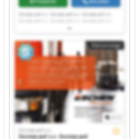
Preisinfo
Anrufen
Szczep-pol s.c. Szczep-pol s.c. Szczep-pol s.c.
Szczep-pol s.c. Szczep-pol s.c. Szczep-pol s.c.
Szczep-pol s.c. Szczep-pol s.c. Szczep-pol s.c.
Szczep-pol s.c. Szczep-pol s.c. Szczep-pol s.c.
Szczep-pol s.c. Szczep-pol s.c. Szczep-pol s.c.
Kleinanzeige
Szczep-pol s.c. Szczep-pol s.c. Szczep-pol s.c.
Szczep-pol s.c. Szczep-pol s.c.
1
/
1
Szczep-pol s.c.
Szczep-pol s.c.
Szczep-pol