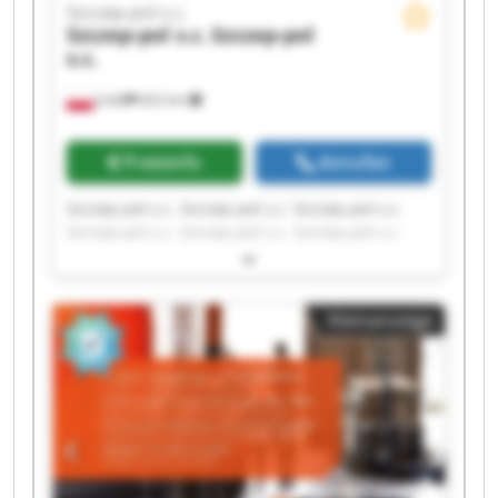
Szczep-pol s.c.
Szczep-pol s.c.
Szczep-pol
s.c.
Łódź
622 km
Preisinfo
Anrufen
Szczep-pol s.c. Szczep-pol s.c. Szczep-pol s.c.
Szczep-pol s.c. Szczep-pol s.c. Szczep-pol s.c.
Szczep-pol s.c. Szczep-pol s.c. Szczep-pol s.c.
Szczep-pol s.c. Szczep-pol s.c. Szczep-pol s.c.
Szczep-pol s.c. Szczep-pol s.c. Szczep-pol s.c.
Kleinanzeige
Szczep-pol s.c. Szczep-pol s.c. Szczep-pol s.c.
Szczep-pol s.c. Szczep-pol s.c.