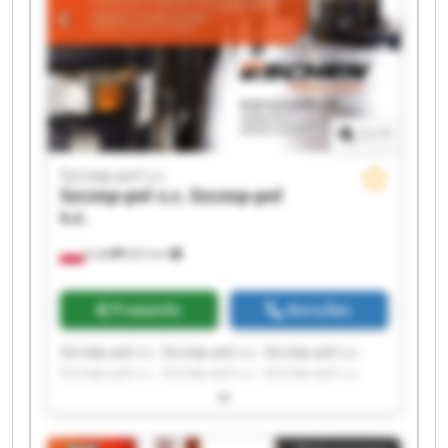
1
/
1
Szczep-pol s.c.
Szczep-pol s.c.
Szczep-pol
s.c.
Łódź
622 km
Preisinfo
Anrufen
Szczep-pol s.c. Szczep-pol s.c. Szczep-pol s.c.
Szczep-pol s.c. Szczep-pol s.c. Szczep-pol s.c.
Szczep-pol s.c. Szczep-pol s.c. Szczep-pol s.c.
Szczep-pol s.c. Szczep-pol s.c. Szczep-pol s.c.
Szczep-pol s.c. Szczep-pol s.c. Szczep-pol s.c.