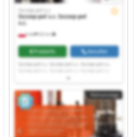
Szczep-pol s.c.
Szczep-pol s.c.
Szczep-pol
s.c.
Łódź
622 km
Preisinfo
Anrufen
Szczep-pol s.c. Szczep-pol s.c. Szczep-pol s.c.
Szczep-pol s.c. Szczep-pol s.c. Szczep-pol s.c.
Szczep-pol s.c. Szczep-pol s.c. Szczep-pol s.c.
Szczep-pol s.c. Szczep-pol s.c. Szczep-pol s.c.
Szczep-pol s.c. Szczep-pol s.c. Szczep-pol s.c.
Kleinanzeige
Szczep-pol s.c. Szczep-pol s.c. Szczep-pol s.c.
Szczep-pol s.c. Szczep-pol s.c.