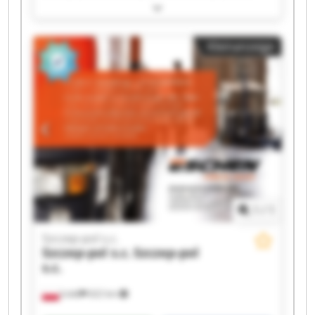
Szczep-pol s.c. Szczep-pol s.c. Szczep-pol s.c.
Szczep-pol s.c. Szczep-pol s.c. Szczep-pol s.c.
Szczep-pol s.c. Szczep-pol s.c. Szczep-pol s.c.
Kleinanzeige
Szczep-pol s.c. Szczep-pol s.c. Szczep-pol s.c.
Szczep-pol s.c. Szczep-pol s.c.
1
/
1
Szczep-pol s.c.
Szczep-pol s.c.
Szczep-pol
s.c.
Łódź
622 km