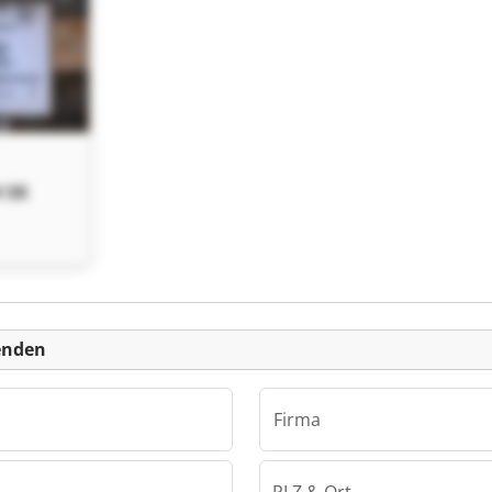
 SK
enden
Firma