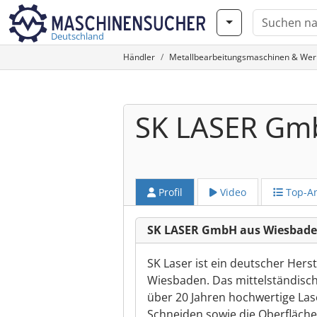
Deutschland
Händler
Metallbearbeitungsmaschinen & We
SK LASER G
Profil
Video
Top-A
SK LASER GmbH aus Wiesbad
SK Laser ist ein deutscher Herst
Wiesbaden. Das mittelständisch
über 20 Jahren hochwertige Lase
Schneiden sowie die Oberfläch