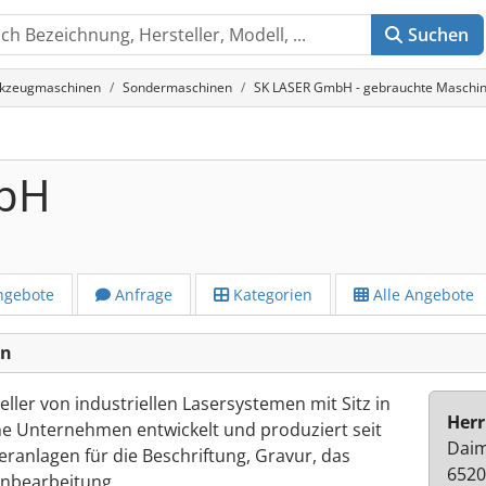
Suchen
rkzeugmaschinen
Sondermaschinen
SK LASER GmbH - gebrauchte Maschin
mbH
ngebote
Anfrage
Kategorien
Alle Angebote
en
eller von industriellen Lasersystemen mit Sitz in
Herr
e Unternehmen entwickelt und produziert seit
Daim
ranlagen für die Beschriftung, Gravur, das
6520
enbearbeitung.