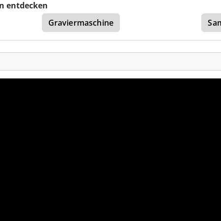
n entdecken
Graviermaschine
Sam