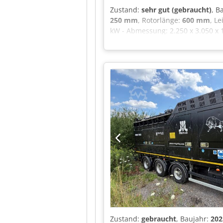
Zustand:
sehr gut (gebraucht)
, B
250 mm
, Rotorlänge:
600 mm
, L
kW - Abmessung: 2.250 x 3.050 x 
Liter. - Produktion: 600 kg/St. (Mi
Elektrischer Hubtisch für Materi
abgebaut und eingelagert. Somit 
Zustand:
gebraucht
, Baujahr:
202