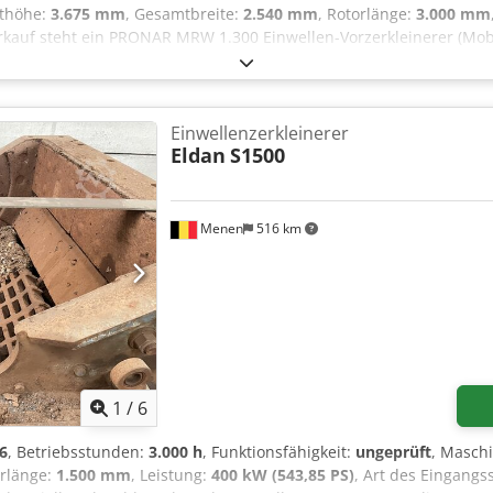
thöhe:
3.675 mm
, Gesamtbreite:
2.540 mm
, Rotorlänge:
3.000 mm
rkauf steht ein PRONAR MRW 1.300 Einwellen-Vorzerkleinerer (Mobi
wie der legendäre DW-3060 "Büffel" Dieselmotor Volvo Penta 405k
Werkzeugen; Länge 3000 mm 3 Achs Fahrgestell mit 27 Tonnen; Zul
band; Abwurfhöhe 4030mm Zentralschmierung Funkfernbedienung
 Bunker-Aufgabehöhe 2870 mm Direktverkauf durch Hannes Schirn
Einwellenzerkleinerer
Eldan
S1500
Menen
516 km
1
/
6
6
, Betriebsstunden:
3.000 h
, Funktionsfähigkeit:
ungeprüft
, Masch
orlänge:
1.500 mm
, Leistung:
400 kW (543,85 PS)
, Art des Eingangs