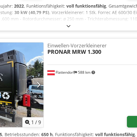
aujahr:
2022
, Funktionsfähigkeit:
voll funktionsfähig
, Gesamtgewic
eistung:
30 kW (40,79 PS)
, Vorzerkleinerer: 1 Stk. Forrec AE 600/30 E
1.600 mm - Rotordurchmesser: ø 250 mm - Trichterabmessung: 1100
schkabel) - Gewicht: 1.750 kg. Dedeztauropfx Aqijck - 1 Satz Forrec O
alaufgabe - Transportband für Schreddergutaustrag - Metallpodest
kein Funktionstest möglich. Nur Abholung in 14727 Premnitz
Einwellen-Vorzerkleinerer
PRONAR
MRW 1.300
Flattendorf
588 km
1
/
9
5
, Betriebsstunden:
650 h
, Funktionsfähigkeit:
voll funktionsfähig