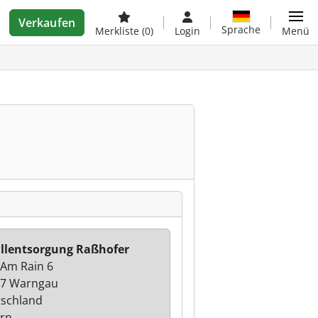
Verkaufen
Sprache
Merkliste
(0)
Login
Menü
llentsorgung Raßhofer
 Am Rain 6
7 Warngau
schland
rn