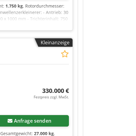
ht:
1.750 kg
, Rotordurchmesser:
inwellenzerkleinerer: - Antrieb: 30
 x 1000 mm - Trichterinhalt: 750
riginal Ersatzteile Zubehör: -
 Materialaufgabe Die Maschine ist
Kleinanzeige
330.000 €
Festpreis zzgl. MwSt.
Anfrage senden
, Gesamtgewicht:
27.000 kg
,