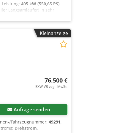
, Leistung:
405 kW (550,65 PS)
,
ler Langsamläufer) in sehr
W/550PS, Stage 5 Dcjdpezrd Tisfx
assung bis 80 km/h 2 Siebkörbe
 Bunkervolumen 6,4 m³ /
Kleinanzeige
hofer - Schirnhofer
76.500 €
EXW VB zzgl. MwSt.
Anfrage senden
inen-/Fahrzeugnummer:
49291
,
stroms:
Drehstrom
,