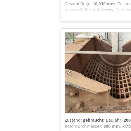
Gesamtlänge:
10.030 mm
, Gesam
Auswurfhöhe:
4.030 mm
, Zum Ve
gutem Zustand. Ähnlicher Aufbau 
Aqijk Rotor mit 42 geschraubten 
Überbandmagnet Langes Austrag
Bunker-Abmessungen 3650x2200 /
Hackschnitzelerzeugung -
Zustand:
gebraucht
, Baujahr:
200
Rotordurchmesser:
890 mm
, Rot