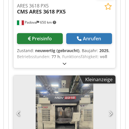
ARES 3618 PX5
CMS
ARES 3618 PX5
Padova
650 km
Preisinfo
Anrufen
Zustand:
neuwertig (gebraucht)
, Baujahr:
2025
,
Betriebsstunden:
77 h
, Funktionsfähigkeit:
voll
funktionsfähig
, Verfahrweg X-Achse:
3.600 mm
,
Verfahrweg Y-Achse:
1.800 mm
, Verfahrweg Z-
Achse:
1.200 mm
, Nennscheinleistung:
45 kVA
,
Kleinanzeige
Steuerungshersteller:
FANUC
,
Steuerungsmodell:
31i B5
, Spindeldrehzahl
(max.):
24.000 U/min
, Betriebsstunden der
Spindel:
77 h
, Leistung des Spindelmotors:
20.000 W
, Anzahl der Spindeln:
1
,
Eingangsspannung:
400 V
, Art des
Eingangsstroms:
Drehstrom
, Ausstattung:
CE-
Kennzeichnung, Dokumentation/Handbuch,