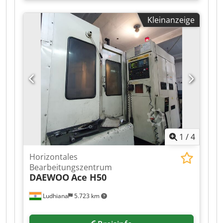
1460 mm x 510 mm, 20-fach Werkzeugwechsler,
CAT 40-Spindelkegel, maximale Spindeldrehzahl
Kleinanzeige
10.000 U/min, Verfahrwege X = 1040 mm, Y = 510
mm, Z = 640 mm, Tischbelastung 500 kg,
Maschinengewicht 5850 kg. Seriennummer
125075 (1997). Dsdpfxozr Iymo Aahokr Standort:
Diese Maschinen befinden sich in Burton-on-
Trent, Großbritannien. Leider gibt es vor Ort
keine Ladevorrichtungen. Demontage und
Verladung erfolgen auf Kosten des Käufers.
1
/
4
Horizontales
Bearbeitungszentrum
DAEWOO
Ace H50
Ludhiana
5.723 km