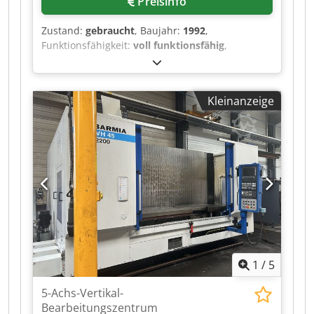
Preisinfo
Zustand:
gebraucht
, Baujahr:
1992
,
Funktionsfähigkeit:
voll funktionsfähig
,
Verfahrweg X-Achse:
710 mm
, Verfahrweg Y-
Achse:
610 mm
, Verfahrweg Z-Achse:
600 mm
,
Steuerungshersteller:
Fanuc
, Steuerungsmodell:
Kleinanzeige
15M
, Ausstattung:
Späneförderer
,
Doppelpalette, 500 x 500, BT50, 40ATC, 710X,
610Y, Z600, 8000 U/min. Dkjdpfjzr H Suox Aaher
1
/
5
5-Achs-Vertikal-
Bearbeitungszentrum