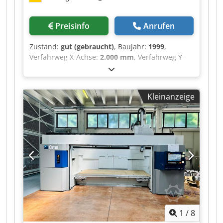
Preisinfo
Anrufen
Zustand:
gut (gebraucht)
, Baujahr:
1999
,
Verfahrweg X-Achse:
2.000 mm
, Verfahrweg Y-
Achse:
500 mm
, Verfahrweg Z-Achse:
500 mm
, x-
Weg 2000 mm y-Weg 500 mm z-Weg 500 mm
Dksdpfxozly S Io Aahsr Steuerung Siemens 840 D
Kleinanzeige
Vorschub - Feinverstellung 1-8000 mm/min
Tischgröße 2120 x 500 mm Tischbelastung 2000
kp Eilgang X-Achse 40 m/min Eilgang Z-Achse 20
m/min Werkzeugaufnahme HSK 63 A
Spindeldrehzahlen - stufenlos 0-15000 U/min
Spindelantrieb 20 kW Spindellagerdurchmesser
70 mm Werkzeugdurchmesser 63 /126 mm
Werkzeugmagazin: 40 Stk Gewicht 12 t
Gesamtleistungsbedarf 65 kVA - Ausstattung:
Späneförderer
1
/
8