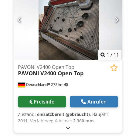
1
/
11
PAVONI V2400 Open Top
PAVONI
V2400 Open Top
Deutschland
272 km
Preisinfo
Anrufen
Zustand:
einsatzbereit (gebraucht)
, Baujahr:
2011
, Verfahrweg X-Achse:
2.360 mm
,
Verfahrweg Y-Achse:
1.800 mm
, Verfahrweg Z-
Achse:
300 mm
, Gesamthöhe:
2.914 mm
,