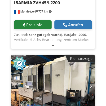
IBARMIA
ZVH45/L2200
Montbrison
777 km
Preisinfo
Anrufen
Zustand:
sehr gut (gebraucht)
, Baujahr:
2006
,
Vertikales 5-Achs-Bearbeitungszentrum Marke:
IBARMIA Typ: ZVH45/L2200 Baujahr: 2006 CNC:
SIEMENS 840 D Spezifikationen: Tischfläche:
2.600 x 800 mm Verfahrweg X: 2.200 mm
Kleinanzeige
Verfahrweg Y: 800 mm Dodpszq Ea Iefx Aahekr
Verfahrweg Z: 860 mm C-Achse: 360.000
Positionen A-Achse: +/- 105° (0,001°)
Spindeldrehzahl: 15.000 U/min (HSK 63)
Spindleistung: 25 kW Ausstattung:
Werkzeugwechsler mit 30 Positionen
Spanförderer Elektronische Handradsteuerung
von SIEMENS Teiletisch SPIRSIN H/V,
Durchmesser 800 mm Innenkühlmittelzufuhr