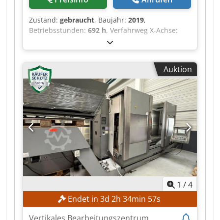
Zustand:
gebraucht
, Baujahr:
2019
,
Betriebsstunden:
692 h
, Verfahrweg X-Achse:
4.500 mm
, CMA Bohrzentrum der dritten
Generation für Stahlprofile und
Konstruktionsteile, Baujahr 2019 mit nur ca. 692
Auktion
Betriebsstunden. OMRON Touchscreen-CNC mit
Dialog- und DIN/ISO-Programmierung, 4.500 mm
X-Verfahrweg, BT40-Spindel 50-4.000 U/min (13,1
kW, bis 125 Nm) zum Bohren ins Volle bis Ø 36
mm und Gewindeschneiden bis M24 in Stahl.
Pendelbetrieb zum Beladen während der
Bearbeitung, 10-fach Werkzeugwechsler, Z-
Reader Höhentastung und Kühlung durch die
Spindel. Voll funktionsfähig. Dkjdpfx
Aajzmyzfehor
1
/
4
Endet in
3
d
2
h
34
min
55
s
Vertikales Bearbeitungszentrum