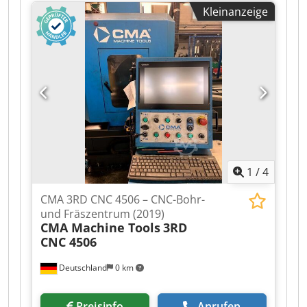
Steuerungsmodell:
Heidenhain TNC 407
,
Kleinanzeige
Drehzahl (max.):
6.000 U/min
, Kein Mindestpreis
- garantierter Verkauf zum höchsten Gebot!
TECHNISCHE DETAILS Verfahrweg X-Achse: 3.000
mm Verfahrweg Y-Achse: 420 mm Verfahrweg Z-
Achse: 480 mm Tischgröße: ca. 3.000 × 500 mm
Dkedpfjzncnqox Aahsr Spindelaufnahme: SK40
Drehzahl max.: 6.000 U/min Werkzeugwechsler:
22-fach MASCHINEN-DETAILS CNC-Steuerung:
Heidenhain TNC 407 AUSSTATTUNG Zusätzlicher
Winkel-/Universalfräskopf Kühlmittelanlage
Dokumentation/Handbuch 4-/5-
1
/
4
Achsenbearbeitung: möglich Bearbeitung
komplexer Werkstücke: möglich
CMA 3RD CNC 4506 – CNC-Bohr-
und Fräszentrum (2019)
CMA Machine Tools
3RD
CNC 4506
Deutschland
0 km
Preisinfo
Anrufen