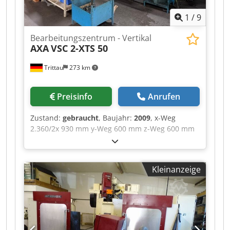
1
/
9
Bearbeitungszentrum - Vertikal
AXA
VSC 2-XTS 50
Trittau
273 km
Preisinfo
Anrufen
Zustand:
gebraucht
, Baujahr:
2009
, x-Weg
2.360/2x 930 mm y-Weg 600 mm z-Weg 600 mm
Tischaufspannfläche 2.750 x 600 mm Steuerung
Siemens 840 D Spindeldrehzahl 30 - 6.000 U/min
Werkzeugaufnahme SK 50 Anzahl der
Kleinanzeige
Werkzeugplätze 26 Pos. Betriebsstunden ca.
50.884 h Anschlußleistung 69 KVA
Maschinengewicht ca. 20 t Die Maschine
befindet sich unserer Einschätzung nach in
einem guten gebrauchten Dodpfx Aajzqgh
Hehekr Zustand und kann nach