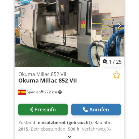
1
/
25
Okuma Millac 852 VII
Okuma
Millac 852 VII
Spanien
272 km
Preisinfo
Anrufen
Zustand:
einsatzbereit (gebraucht)
, Baujahr:
2015
, Betriebsstunden:
500 h
, Verfahrweg X-
Achse:
2.050 mm
, Verfahrweg Y-Achse:
850 mm
,