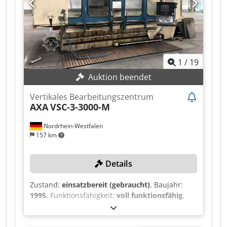
Aufspannzonen à 700 mm fuer Pendelbetrieb
ausgelegt. Dksdpfx Aajzpbm Usher
1
/
19
Auktion beendet
Vertikales Bearbeitungszentrum
AXA
VSC-3-3000-M
Nordrhein-Westfalen
157 km
Details
Zustand:
einsatzbereit (gebraucht)
, Baujahr:
1995
, Funktionsfähigkeit:
voll funktionsfähig
,
Verfahrweg X-Achse:
3.000 mm
, Verfahrweg Y-
Achse:
420 mm
, Verfahrweg Z-Achse:
480 mm
,