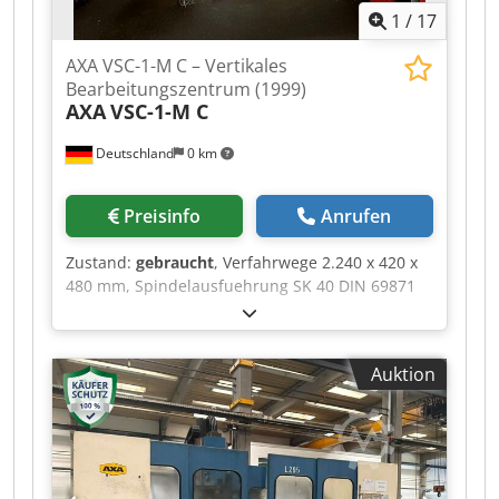
1
/
17
eignet sich für die 3-Achs-Bearbeitung. *
AXA VSC-1-M C – Vertikales
Bearbeitungszentrum (1999)
AXA
VSC-1-M C
Deutschland
0 km
Preisinfo
Anrufen
Zustand:
gebraucht
, Verfahrwege 2.240 x 420 x
480 mm, Spindelausfuehrung SK 40 DIN 69871
A, Drehzahlbereich 60–6.000 1/min. Steuerung
HEIDENHAIN TNC 430 PA, Messsystem
Heidenhain LS 186 in allen drei Achsen,
Auktion
Kugelrollspindeln Fabrikat Deutsche Star.
Werkzeugwechsler fuer 22 SMK-Aufnahmen.
Ausstattung: Innenkuehlmittelzufuhr 20 bar,
externe Bandfilteranlage,
Scharnierbandspaenefoerderer, und B-Achse.
Der X-Weg von 2.240 mm ist als zwei