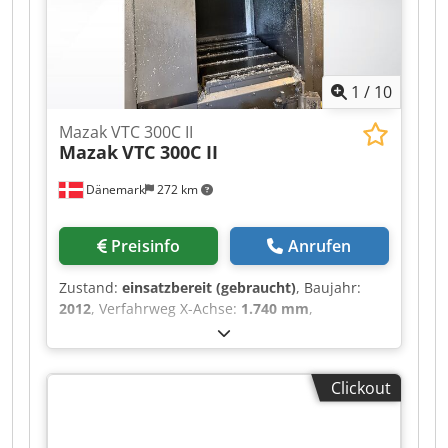
1
/
10
Mazak VTC 300C II
Mazak
VTC 300C II
Dänemark
272 km
Preisinfo
Anrufen
Zustand:
einsatzbereit (gebraucht)
, Baujahr:
2012
, Verfahrweg X-Achse:
1.740 mm
,
Verfahrweg Y-Achse:
760 mm
, Verfahrweg Z-
Achse:
660 mm
, Steuerungshersteller:
MAZATROL
, Steuerungsmodell:
640 M
,
Clickout
Spindeldrehzahl (max.):
12.000 U/min
, Anzahl
der Steckplätze im Werkzeugmagazin:
30
, Anzahl
der Achsen:
3
, Diese 3-Achsen-Maschine vom