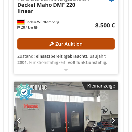
Deckel Maho
DMF 220
linear
Baden-Württemberg
8.500 €
287 km
Zur Auktion
Zustand:
einsatzbereit (gebraucht)
, Baujahr:
2001
, Funktionsfähigkeit:
voll funktionsfähig
,
Verfahrweg X-Achse:
2.200 mm
, Verfahrweg Y-
Achse:
560 mm
, Verfahrweg Z-Achse:
720 mm
,
Steuerungsmodell:
Siemens 840D
,
Kleinanzeige
Spindeldrehzahl (max.):
12.000 U/min
,
TECHNISCHE DETAILS Verfahrweg X-Achse: 2.200
mm Dsdpfxszmyd Te Aahjkr Verfahrweg Y-Achse:
560 mm Verfahrweg Z-Achse: 720 mm
Spindeldrehzahl: 20–12.000 U/min
Werkzeugaufnahme: SK 40 Spindelleistung: 35 /
25 kW Werkzeugplätze: 32 Max. Werkzeuglänge:
300 mm Max. Werkzeuggewicht: 6 kg