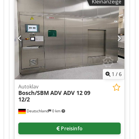
Kleinanzeige
1 Trockner mit 2 Motoren 2 Transformatoren
12V–15V, 1200A Djdpfx Akoy Hcmte Deck 1
Transformator 12V–15V, 4000A 1 Öltransformator
2 Pumpen mit einer Spannung von 400V
(Drehstrom) und einer Leistung von 1,5 kW Bei
Bedarf können wir auch eine
Wasseraufbereitungsanlage sowie eine Anlage
zur Herstellung von VE-Wasser (DEMI) anbieten.
1
/
6
Autoklav
Bosch/SBM
ADV ADV 12 09
12/2
Deutschland
0 km
Preisinfo