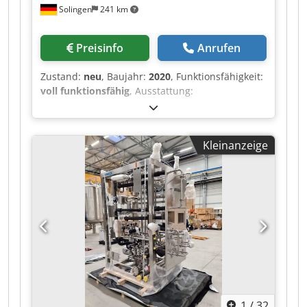
Solingen
241 km
Preisinfo
Anrufen
Zustand:
neu
, Baujahr:
2020
, Funktionsfähigkeit:
voll funktionsfähig
, Ausstattung:
Dokumentation/Handbuch
, Zum Verkauf steht
ein vollständig beschafftes, modular
aufgebautes GMP-Prozesssystem zur Herstellung
Kleinanzeige
von C1-Esterase-Inhibitor (C1-INH) aus
Humanplasma. Die Anlage wurde
engineeringseitig geplant, beschafft und FAT-
vollständig erledigt, jedoch nie installiert und
nie in Betrieb genommen. Es handelt sich
ausdrücklich nicht um eine gebrauchte Linie,
sondern um ein fabrikneues Projekt- und
Modulpaket. Baujahr: 2020 Zustand: fabrikneu,
originalverpackt Betriebsstunden: 0 Lagerung:
temperiert eingelagert SYSTEMUMFANG
(AUSZUG MIT STÜCKZAHLEN) Adsorption /
1
/
32
Chromatographie (Bay 2 & 3): – 2