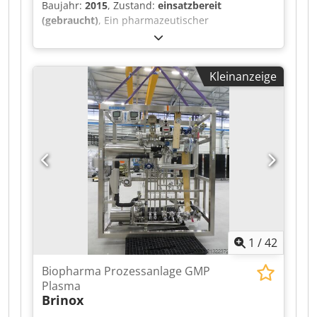
Baujahr:
2015
, Zustand:
einsatzbereit
(gebraucht)
, Ein pharmazeutischer
Sterilisationsautoklav Bosch (Schoeller-
Bleckmann Medizintechnik) steht zur Verfügung.
Bauform: horizontal, Türen: 2, Kammervolumen:
Kleinanzeige
ca. 1800l, Prozessverfahren:
Vakuum/Dampf/Sterilisation, Sterilisationsgut:
poröse Güter/feste Geräte/Bauteile, max.
Flüssigproduktvolumen: 50ml. Dokumentation
vorhanden. Eine Besichtigung vor Ort ist
möglich. Dcedpfxsyuyvys Ak Dek
1
/
42
Biopharma Prozessanlage GMP
Plasma
Brinox