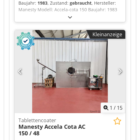
Baujahr:
1983
, Zustand:
gebraucht
, Hersteller:
Manesty Modell: Accela-cota 150 Baujahr: 1983
Typ: Film- und Zuckerbeschichtungsanlage
Technisches Dokument verfügbar
Klassifizierung: ATEX EEx (muss neu qualifiziert
Kleinanzeige
werden) Beschichtungsanlage Nutzvolumen: ca.
170 l Maximales Gewicht: 150 kg
Trommeldurchmesser: 1219 mm / 48″. Drehzahl:
2,5 – 15 U/min Dodpfx Akjzg Nfys Deck Schrank
mit Frequenzumrichter Luftaufbereitungsanlage
Luftvolumen: 2890 m3/h Temperatur: 0-80°C
Dampfdruck: 2 – 5 bar Dampfverbrauch: 145
kg/h Lüftermotorleistung: 0,75 KW Lüfter (nicht
original) Leistung: 17,5 KW
1
/
15
Tablettencoater
Manesty Accela Cota
AC
150 / 48