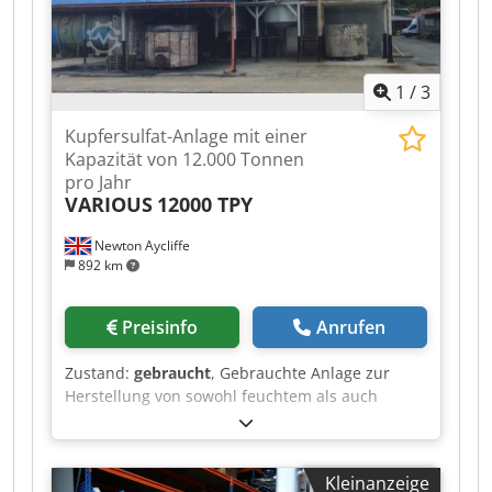
1
/
3
Kupfersulfat-Anlage mit einer
Kapazität von 12.000 Tonnen
pro Jahr
VARIOUS
12000 TPY
Newton Aycliffe
892 km
Preisinfo
Anrufen
Zustand:
gebraucht
, Gebrauchte Anlage zur
Herstellung von sowohl feuchtem als auch
trockenem Kupfer(II)-sulfat (CuSO4) mit einer
Kapazität von 1000 Tonnen pro Monat
(entspricht ungefähr 12.000 Tonnen pro Monat).
Kleinanzeige
Die Anlage wurde im Jahr 2001 gebaut und im