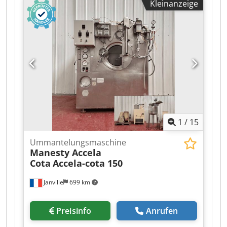
Kleinanzeige
Meissner Container inkludiert Höchste
Lagerdichte für tiefgekühlte Biopharmazeutika
Einfache Installation und Beladung mit
gefrorenen Wirkstoffen Djdpfszhuuvex Ak Djck
Nettogewicht: 600kg Aktuell stehen bis zu 5
Geräte zum Verkauf. Geräte sind aktuell außer
Betrieb und eingelagert. Neupreis pro Gerät lag
bei >40.000 EUR
1
/
15
Ummantelungsmaschine
Manesty Accela
Cota
Accela-cota 150
Janville
699 km
Preisinfo
Anrufen