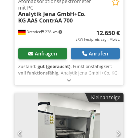
Atomabsorptionsspektrometer
mit PC
Analytik Jena GmbH+Co.
KG
AAS ContrAA 700
12.650 €
Dresden
228 km
EXW Festpreis zzgl. MwSt.
Anfragen
Anrufen
Zustand:
gut (gebraucht)
, Funktionsfähigkeit:
voll funktionsfähig
, Analytik Jena GmbH+Co. KG
High-Resolution Continuum Source
Atomabsorptionsspektrometer mit PC, AAS
ContrAA 700 Modell: AASContrAA700 Zustand:
Kleinanzeige
Gebraucht Technische Daten: 230V AC 50/60Hz
2100VA Allgemeines: Optisches System
Reflexionsoptik mit Schutzbeschichtung und
optisches System mit lichtdichter Kapselung
Monochromator Echelle- Gitter-
Doppelmonochromator mit F=380 mm
Brennweite und variablem Zwischenspalt;