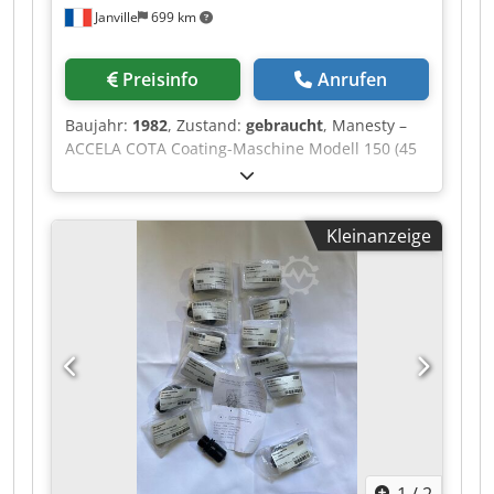
Janville
699 km
Preisinfo
Anrufen
Baujahr:
1982
, Zustand:
gebraucht
, Manesty –
ACCELA COTA Coating-Maschine Modell 150 (45
Zoll) Diese hochwertige Beschichtungsanlage,
konzipiert für ein breites Spektrum an
Produktionschargen von mittelgroßen bis hin zu
Kleinanzeige
großen Volumina, bietet eine unschlagbare
Kombination aus hoch effizientem
Beschichtungsprozess und maximaler
Kapitalrendite. Innovative, wissenschaftlich
fundierte Entwicklungen in den vier
Schlüsselbereichen Tablettenmischung,
Sprühtechnologie, Trocknungseffizienz und
Steuerungstechnik gewährleisten, dass der
XLTMCota eine äußerst effektive Lösung für
einen streng kontrollierten Prozess bietet und so
die Produktion von Endprodukten höchster