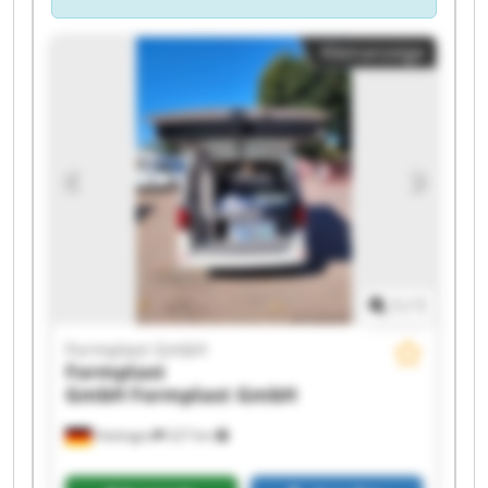
Kleinanzeige
1
/
1
Formplast GmbH
Formplast
GmbH
Formplast GmbH
Hattingen
227 km