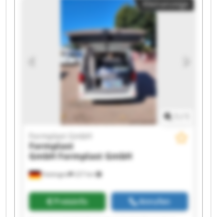
Kleinanzeige
GmbH Formplast GmbH Formplast GmbH
Formplast GmbH Formplast GmbH Formplast
GmbH Formplast GmbH Formplast GmbH
1
/
1
Formplast GmbH
Formplast
GmbH
Formplast GmbH
Hattingen
227 km
Preisinfo
Anrufen