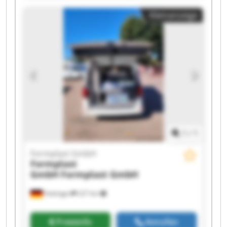
Formplast GmbH Formplast GmbH Formplast
Kleinanzeige
GmbH Formplast GmbH Formplast GmbH
Formplast GmbH Formplast GmbH Formplast
GmbH Formplast GmbH Formplast GmbH
1
/
1
Formplast GmbH
Formplast
GmbH
Formplast GmbH
Hattingen
227 km
Preisinfo
Anrufen