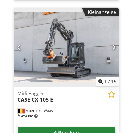
Gummiketten, Klimaanlage
, CATERPILLAR 308D
Baujahr 2011 Betriebsstunden: 8.204 Std.
Kleinanzeige
Geschlossene Kabine Klimaanlage Radio
Monoausleger Stiellänge: 2,20 m. Hammer-,
Greifer-, Scheren- Verrohrung Schnellwechsler
OQ45 1x Löffel – 750mm breit Laufwerk ca. 60%
erhalten Dksdpezrt Amsfx Ahier Bodenplatten
450 mm breit Schildabstützung Mitsubishi Motor
mit 43 kW CE Einsatzgewicht: 8,5 to.
1
/
15
Midi-Bagger
CASE
CX 105 E
Moerbeke-Waas
454 km
Preisinfo