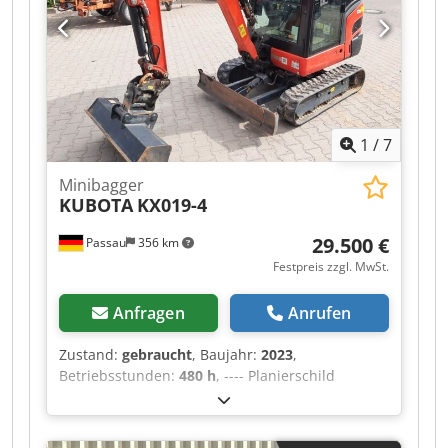
1
/
7
Minibagger
KUBOTA
KX019-4
29.500 €
Passau
356 km
Festpreis zzgl. MwSt.
Anfragen
Anrufen
Zustand:
gebraucht
, Baujahr:
2023
,
Betriebsstunden:
480 h
, ---- Planierschild
Gummiketten MS01 Powertilt mit Lasthaken!
Dksdpfx Aezqybmjhior Radio