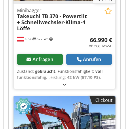
Arbeitsscheinwerfer hinten, Arbeitsscheinwerfer
Minibagger
vorn, Heizung, Vollkabine, Klimaanlage,
Takeuchi
TB 370 - Powertilt
+ Schnellwechsler-Klima-4
Löffe
66.990 €
Gnas
622 km
VB zzgl. MwSt.
Anfragen
Anrufen
Zustand:
gebraucht
, Funktionsfähigkeit:
voll
funktionsfähig
, Leistung:
42 kW (57,10 PS)
,
Kraftstofftyp:
Diesel
, Leergewicht:
6.710 kg
,
Baujahr:
2022
, Betriebsstunden:
1.374 h
,
Antriebsart:
Diesel
, Minibagger Zustand:
Clickout
Einsatzbereit und voll funktionsfähig Zustand
Technisch: sehr gut Beschreibung: Kettenbagger
- Bagger TAKEUCHI TB 370 - - KLIMAANLAGE - -
Baujahr 2022 - - Modelljahr 2013 - - 1374
Betriebsstunden - - hydraulischer