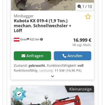
1
/
10
Minibagger
Kubota
KX 019-4 (1,9 Ton.)
mechan. Schnellwechsler +
Löff
16.999 €
Gnas
622 km
VB zzgl. MwSt.
Anfragen
Anrufen
Zustand:
gebraucht
, Funktionsfähigkeit:
voll
funktionsfähig
, Leistung:
11 kW (14,96 PS)
,
Kraftstofftyp:
Diesel
, Leergewicht:
1.855 kg
,
Baujahr:
2012
, Betriebsstunden:
3.441 h
,
Antriebsart:
Diesel
, Minibagger Zustand:
Kleinanzeige
Einsatzbereit und voll funktionsfähig Zustand
Technisch: gut Beschreibung: Minibagger
KUBOTA KX019-4 - - BJ 2012 - - 3441
Betriebsstunden - - 1855 kg Eigengewicht - -