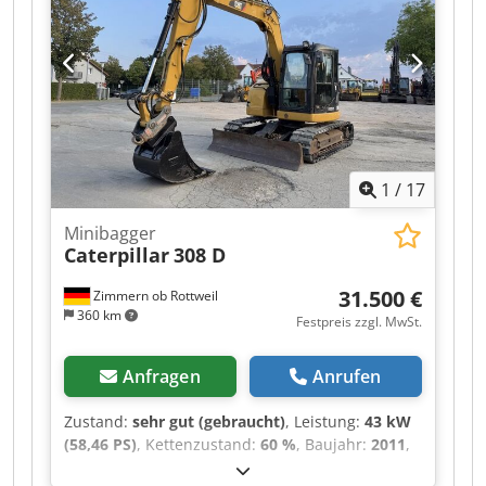
gern sende ich Ihnen ein Video per Whats App *
whats App: Dkedpfx Ahjzr Ar Deisr * Kontakt
polski, ????? ?????: * Verkauf nur an
Gewerbetreibende ohne Gewährleistung, alle
Angaben ohne Gewähr, Zwischenverkauf
vorbehalten
1
/
17
Minibagger
Caterpillar
308 D
31.500 €
Zimmern ob Rottweil
360 km
Festpreis zzgl. MwSt.
Anfragen
Anrufen
Zustand:
sehr gut (gebraucht)
, Leistung:
43 kW
(58,46 PS)
, Kettenzustand:
60 %
, Baujahr:
2011
,
Betriebsstunden:
8.204 h
, Ausstattung: