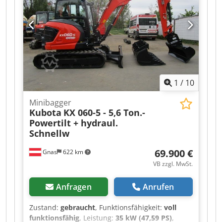
mechanischer Schnellwechsler GEEL/Martin - - 2
Stk. gebr. Grabenlöffel 30 + 60 cm - - 1 Stk.
hydraulischer Böschungslöffel 100 cm - - -
HYDRAULISCHES VERSTELLLAUFWERK 100 - 130
cm - - - Arbeitsscheinwerfer - - 3-Zylinder-Kubota
Dieselmotor 11,8 kW (16 PS) - - Bagger in gutem
Zustand - - neues Prüfbuch - - neue
1
/
10
Überprüfung von gerichtl. zertifiziertem
Sachverständiger durchgeführt Djdpfx Ahszqxi
Minibagger
Njiekr Schnellwechsler, Löffel, 3. Ventil, Heizung,
Kubota
KX 060-5 - 5,6 Ton.-
Vollkabine,
Powertilt + hydraul.
Schnellw
69.900 €
Gnas
622 km
VB zzgl. MwSt.
Anfragen
Anrufen
Zustand:
gebraucht
, Funktionsfähigkeit:
voll
funktionsfähig
, Leistung:
35 kW (47,59 PS)
,