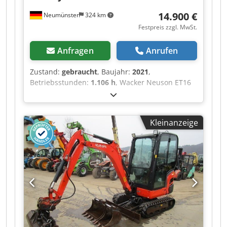
14.900 €
Neumünster
324 km
Festpreis zzgl. MwSt.
Anfragen
Anrufen
Zustand:
gebraucht
, Baujahr:
2021
,
Betriebsstunden:
1.106 h
, Wacker Neuson ET16
Minibagger aus Baujahr 2021 mit 1.106
Betriebsstunden: ----* Hersteller: Wacker
Neuson * Typ: ET16 Dodszq Aimepfx Ahiekr *
Kleinanzeige
Baujahr: 2021 * Abgelesene Betriebsstunden: ca.
1.106 * Betriebsgewicht: ca. 1.715 Kg * Inkl. 3 x
Löffel * Volle Kabine * Verbreiterbares Laufwerk
* Video auf Anfrage * Preis: 14.900 Euro, netto +
19% MwSt. ---- Für weitere Fragen bitte anrufen:
For more question please call: Erik Kortum:
Whats App ?Alle Angaben ohne Gewähr und
Garantie, Irrtümer und Zwischenverkauf
vorbehalten. ?