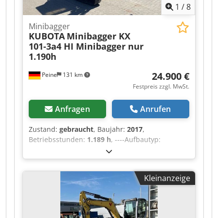
1
/
8
Minibagger
KUBOTA
Minibagger KX
101-3a4 HI Minibagger nur
1.190h
24.900 €
Peine
131 km
Festpreis zzgl. MwSt.
Anfragen
Anrufen
Zustand:
gebraucht
, Baujahr:
2017
,
Betriebsstunden:
1.189 h
, ----Aufbautyp:
Vollsicht Fahrerkabine mit Heizung, Planierschild
1550x335mm, Kettenbreite ca. 300mm,
hydraulisches Schnellwechselsystem mit
Kleinanzeige
Schwenkmotor, 4 Zusatzhydraulikanschlüsse,
Baggerlöffel 600mm, max. Zugkraft 70,5 kN,
Reichweite ca. 4.5 mtr. Kubota 3 Zylinder
Dieselmotor D1803-M, 1.826 ccm, 22.9 KW, 2