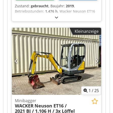
Zustand:
gebraucht
, Baujahr:
2019
,
Betriebsstunden:
1.476 h
, Wacker Neuson ET16
Minibagger aus Baujahr 2019 mit 1.476
Betriebsstunden: ----* Hersteller: Wacker
Neuson * Typ: ET16 * Baujahr: 2019 *
Kleinanzeige
Abgelesene Betriebsstunden: ca. 1.476 *
Betriebsgewicht: ca. 1.715 Kg * Inkl. 3 x Löffel *
Volle Kabine * Verbreiterbares Laufwerk * Video
auf Anfrage * Preis: 13.900 Euro, netto + 19%
MwSt. ---- Für weitere Fragen bitte anrufen: For
more question please call: Erik Kortum: Whats
App ?Alle Angaben ohne Gewähr und Garantie,
Irrtümer und Zwischenverkauf vorbehalten. ?
Dkjdpfszq Aigox Ahier
1
/
25
Minibagger
WACKER
Neuson ET16 /
2021 BJ / 1.106 H / 3x Löffel