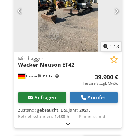
Fahrgeschwindigkeiten 3-5.1 km/h. Abgelesene
Betriebsstunden: 1.189 h Dodpfezthaiox Ahiskr
Verkauf nur an Gewerbetreibende. BEI EXPORT
IST NUR DER NETTOPREIS ZU BEZAHLEN !!!!! ALLE
ANGABEN OHNE GEWÄHR INS.
AUSSTATTUNG+ZUBEHÖR.Grundlage aller
Kaufverträge, Rechnungen, Proforma-
1
/
8
Rechnungen, Bestellungen, Verkaufsgespräche
sind unsere AGBs (Siehe dazu Impressum).
Minibagger
Wacker Neuson
ET42
39.900 €
Passau
356 km
Festpreis zzgl. MwSt.
Anfragen
Anrufen
Zustand:
gebraucht
, Baujahr:
2021
,
Betriebsstunden:
1.480 h
, ---- Planierschild
Gummiketten Dkodpfxszr Tt Sj Ahijr Monoblock
Radio Klimaanlage 3. Steuerkreis Inkl. Powertilt
HS03 Standort: Würzburg