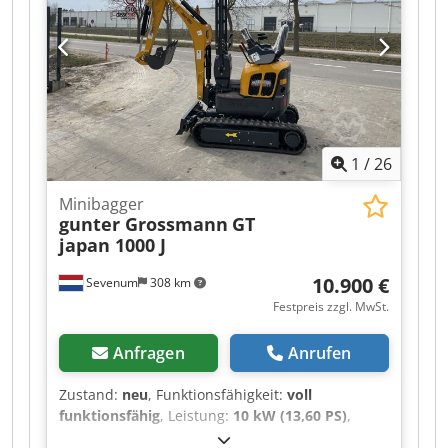
Schnellwechsler PTA-050, 1 x 800 mm Tieflöffel,
Bei Anfragen Bitte , Irrtümer und
Zwischenverkauf vorbehalten
1
/
26
Minibagger
gunter Grossmann
GT
japan 1000 J
10.900 €
Sevenum
308 km
Festpreis zzgl. MwSt.
Anfragen
Anrufen
Zustand:
neu
, Funktionsfähigkeit:
voll
funktionsfähig
, Leistung:
10 kW (13,60 PS)
,
Getriebetyp:
Automatisch
, Kraftstofftyp:
Diesel
,