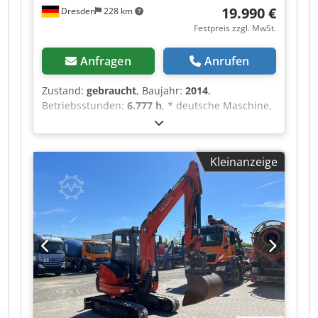
19.990 €
Dresden
228 km
Festpreis zzgl. MwSt.
Anfragen
Anrufen
Zustand:
gebraucht
, Baujahr:
2014
,
Betriebsstunden:
6.777 h
, * deutsche Maschine,
guter Zustand * Hammerverrohrung Dkodpfx
Asztk T Sehijr * 4 Zylinder Kubota Motor 29,4 KW
* 1x hydraulischer Grabenräumer 1.350 mm, 3
Kleinanzeige
Tieflöffel 280, 400, 550 mm * Lehnhoff
Schnellwechseleinrichtung * Baujahr 2014 *
3.980 kg Einsatzgewicht * gern sende ich Ihnen
ein Video per WhatsApp * , * whats App: *
Kontakt polski, ????? ?????: * Verkauf nur an
Gewerbetreibende ohne Gewährleistung, alle
Angaben ohne Gewähr, Zwischenverkauf
vorbehalten