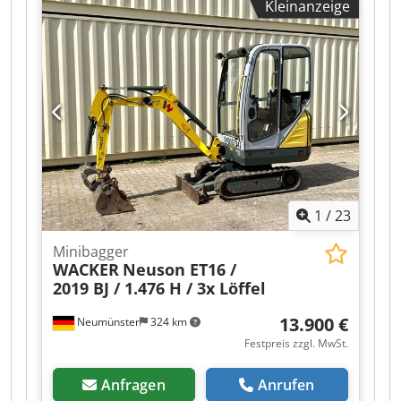
Kleinanzeige
1
/
23
Minibagger
WACKER
Neuson ET16 /
2019 BJ / 1.476 H / 3x Löffel
13.900 €
Neumünster
324 km
Festpreis zzgl. MwSt.
Anfragen
Anrufen