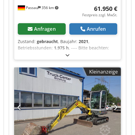
61.950 €
Passau
356 km
Festpreis zzgl. MwSt.
Anfragen
Anrufen
Zustand:
gebraucht
, Baujahr:
2021
,
Betriebsstunden:
1.975 h
, ---- Bitte beachten:
Betriebsstundenzähler wurde bei 1.686h
getauscht!! Dksdszrrpfjpfx Ahier Aktuelle
Betriebsstunden laut Display: 288h
Kleinanzeige
Betriebsstunden: ca. 1975 Edition B 5.0
Gummiketten 3. Steuerkreis Klimaautomatik
Radio Inkl. Powertilt HS03 Standort: Aachen