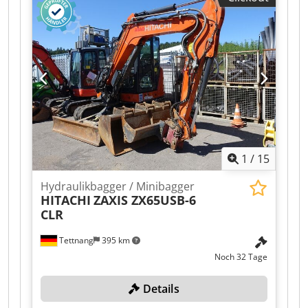
Farbe: wie abgebildet, gemäß Bildern und
Besichtigung Baujahr: 2018 Maschinennummer:
30275 Fahrzeug ID JKUK0424T01H50275 Gewicht
in kg ca.: 4200 Zustand: gebraucht Dkedpfx
Aozqaz Hshier
1
/
15
Hydraulikbagger / Minibagger
HITACHI
ZAXIS ZX65USB-6
CLR
Tettnang
395 km
Noch 32 Tage
Details