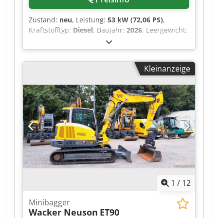
Zustand:
neu
, Leistung:
53 kW (72,06 PS)
,
Kraftstofftyp:
Diesel
, Baujahr:
2026
, Leergewicht:
9.780 kg Wenden Sie sich an KEY-TEC Sales, um
weitere Informationen zu erhalten. Dksdpezrrw
Aofx Ahior
Kleinanzeige
1
/
12
Minibagger
Wacker Neuson
ET90