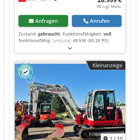
Klimaanlage, CE Zertifikat, Dkodpfxjzqxive Ahisr
VB zzgl. MwSt.
Anfragen
Anrufen
Zustand:
gebraucht
, Funktionsfähigkeit:
voll
funktionsfähig
, Leistung:
48 kW (65,26 PS)
,
Kraftstofftyp:
Diesel
, Leergewicht:
7.475 kg
,
Baujahr:
2010
, Betriebsstunden:
8.809 h
,
Antriebsart:
Diesel
, Minibagger Zustand
Kleinanzeige
Technisch: gut Dedpfxezqxipo Ahiokr
Beschreibung: Bagger - Kettenbagger -
Raupenbagger - Minibagger TAKEUCHI TB 175 - -
Baujahr 2010 - - 8809 Betriebsstunden - -
hydraulischer Schnellwechsler - - -MARTIN-
POWERTILT - - KLIMAANLAGE - - 2 Stk.
Grabenlöffel 40 + 60 cm - - 1 Stk. Böschungslöffel
150 cm - - - 4-Zylinder YANMAR-Dieselmotor 48,2
kW - - - Gummiketten ca. 50% - -
DIESELBETANKUNGSPUMPE - - 3. + 4. Steuerkreis
- - 12 Volt-Anlage - - - guter Originalzustand
1
/
10
Schnellwechsler, Löffel, 3. Ventil, 4. Ventil,