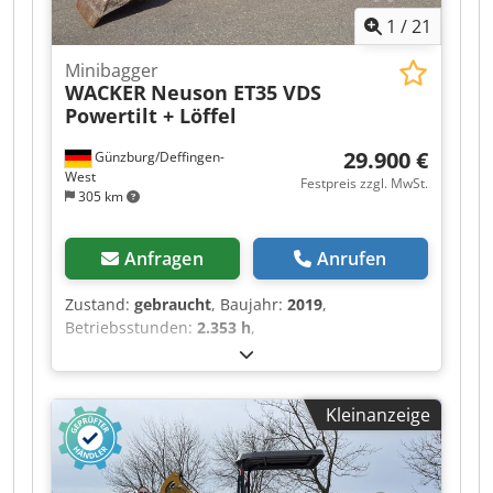
1
/
21
Minibagger
WACKER
Neuson ET35 VDS
Powertilt + Löffel
29.900 €
Günzburg/Deffingen-
West
Festpreis zzgl. MwSt.
305 km
Anfragen
Anrufen
Zustand:
gebraucht
, Baujahr:
2019
,
Betriebsstunden:
2.353 h
,
Gummikette,Gebrauchtfahrzeug Dksdpfjzrq Uyjx
Ahior Wagennr. 3405 Wacker Neuson ET 35
Minibagger, Baujahr: 2019, Betriebsstd. 2353,
Kleinanzeige
Einsatzgewicht: 4043 kg, Yanmar 3-Zylinder-
Dieselmotor mit 13,2, 300 mm Gummiketten,
1.600 mm Schild, Hydraulikanschlüsse für
Anbaugeräte, Helac Powertilt hydraulischer