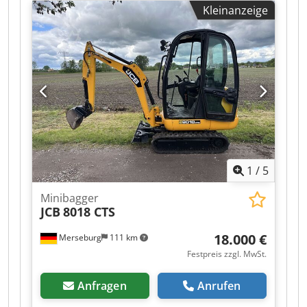
Kleinanzeige
1
/
5
Minibagger
JCB
8018 CTS
18.000 €
Merseburg
111 km
Festpreis zzgl. MwSt.
Anfragen
Anrufen