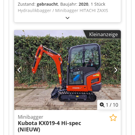
Zustand:
gebraucht
, Baujahr:
2020
, 1 Stück
Hydraulikbagger / Minibagger HITACHI ZAXIS
ZX65USB-6 CLR mit Tieflöffel 3 Tieflöffel 60, 40,
80, 135cm, mit 1x Ersatzkette alle technischen
Daten zum Auktionsobjekt finden Sie unter
Kleinanzeige
"Dokumente" als PDF als Download! Farbe: wie
abgebildet, gemäß Bildern und Besichtigung
Baujahr: 2020 Dkedpezqay Njfx Ahisr Fahrzeug
ID HCMAFF5ZH00030335 Gewicht in kg ca.: 6160
Zustand: gebraucht
1
/
10
Minibagger
Kubota
KX019-4 Hi-spec
(NIEUW)