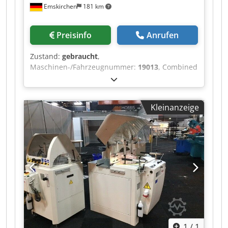
Emskirchen
181 km
Preisinfo
Anrufen
Zustand:
gebraucht
,
Maschinen-/Fahrzeugnummer:
19013
, Combined
copying milling machine - lathe MICHÄL KÄMPF
Online-Video-Inspection by Skype-Video We
would be very pleased with your visit - more
Kleinanzeige
machines on Stock Dedpfsh Axryjx Ai Djck
Available Immediately - Can be inspect On Stock
Emskirchen / Nürnberg - Can be test
1
/
1