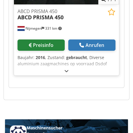
ABCD PRISMA 450
ABCD
PRISMA 450
Nijmegen
331 km
Preisinfo
Anrufen
Baujahr:
2016
, Zustand:
gebraucht
, Diverse
aluminium zaagmachines op voorraad Dsdof
Rihvopfx Ai Dsck
Maschinensucher