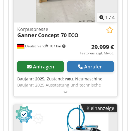
1
/
4
Korpuspresse
Ganner
Concept 70 ECO
29.999 €
Deutschland
107 km
Festpreis zzgl. MwSt.
Anfragen
Anrufen
Baujahr:
2025
, Zustand:
neu
, Neumaschine
Baujahr: 2025 Ausstattung und technische
Daten: komplett in Standardausführung mit:
Stabiler, verwindungsfreier Rahmen aus Stahl,
in Schweiß- und Schraubkonstruktion Lamellen-
Kleinanzeige
Pressbalken OBEN mit 6 Elementen, Lamellen-
Pressbalken SEITLICH mit 5 Elementen Lamellen-
Pressbalken mit praxisbewährtem
Toleranzausgleich (System Ganner) für dicht