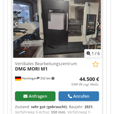
MIKRON HSM 400 U, ausgestattet mit
HEIDENHAIN TNC 530, Baujahr 2007
Portalstruktur. Tisch, ausgestattet mit EROWA
ITS 148 Spannvorrichtung. Chsdpfx Adozru Ids
Roa Verfahrwege: X 400, Y 240, Z 350, B + - 110°,
C 360°. Geschwindigkeit X, Y, Z: 40 m/min.
Tischbelastung bis 25 kg. Elektrospindel mit
42.000 U/min, 12/13 kW, HSK E40. Lineale für X,
Y, Z. Späneabsaugung. Kühlmittelaggregat für
die Spindel. Werkzeugwechsler mit 68
1
/
6
Positionen. Maschinengewicht: 7.000 kg.
Vertikales Bearbeitungszentrum
DMG MORI
M1
44.500 €
Hechingen
332 km
EXW VB zzgl. MwSt.
Anfragen
Anrufen
Zustand:
sehr gut (gebraucht)
, Baujahr:
2021
,
Verfahrweg X-Achse:
550 mm
, Verfahrweg Y-