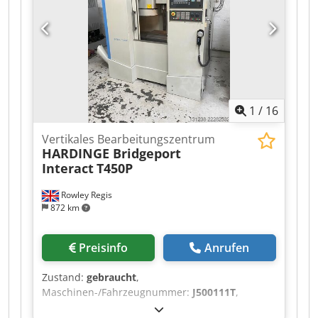
Innenkühlung der Spindel Chodszkhlyopfx Ad
Rea Späneförderer Bauart :
Fahrständermaschine
1
/
16
Vertikales Bearbeitungszentrum
HARDINGE Bridgeport
Interact
T450P
Rowley Regis
872 km
Preisinfo
Anrufen
Zustand:
gebraucht
,
Maschinen-/Fahrzeugnummer:
J500111T
,
Hardinge Bridgeport Interact T450P – Vertikales