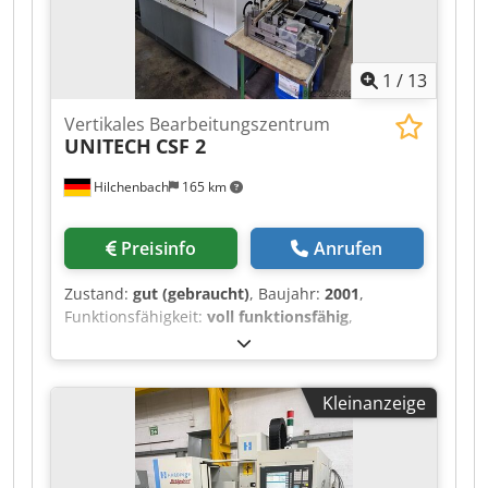
1
/
13
Vertikales Bearbeitungszentrum
UNITECH
CSF 2
Hilchenbach
165 km
Preisinfo
Anrufen
Zustand:
gut (gebraucht)
, Baujahr:
2001
,
Funktionsfähigkeit:
voll funktionsfähig
,
Vertikales Bearbeitungszentrum
Fahrständermaschine mit 3 Achsen Hersteller:
UNITECH Deutschland Modell : CFS 2 Baujahr :
Kleinanzeige
2001 Steuerung: Heidenhain Verfahrweg: X Y Z =
1500 x 300 x 300 Tischgröße 1800 x 350 mm
Spindelleistung und Drehzahlen 6000 U / min.
Werkzeugaufnahme SK 40 Ausrüstung: mit