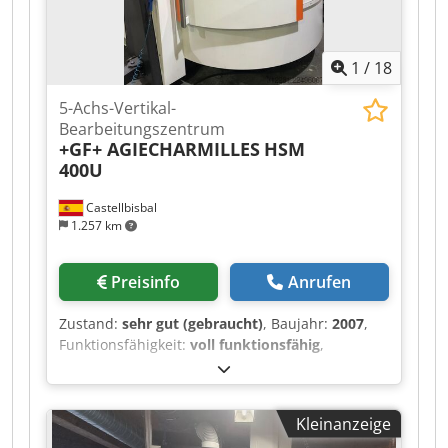
1
/
18
5-Achs-Vertikal-
Bearbeitungszentrum
+GF+ AGIECHARMILLES
HSM
400U
Castellbisbal
1.257 km
Preisinfo
Anrufen
Zustand:
sehr gut (gebraucht)
, Baujahr:
2007
,
Funktionsfähigkeit:
voll funktionsfähig
,
Spindeldrehzahl (max.):
42.000 U/min
, Anzahl
der Steckplätze im Werkzeugmagazin:
68
,
Ausstattung:
Dokumentation/Handbuch,
Kleinanzeige
Kühlaggregat
, Vertikales Bearbeitungszentrum