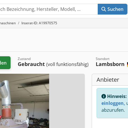
Suchen
maschinen
Inserat-ID: A19970575
Zustand
Standort
den
Gebraucht
Lambsborn
(voll funktionsfähig)
Anbieter
Hinweis:
einloggen,
u
abzurufen.