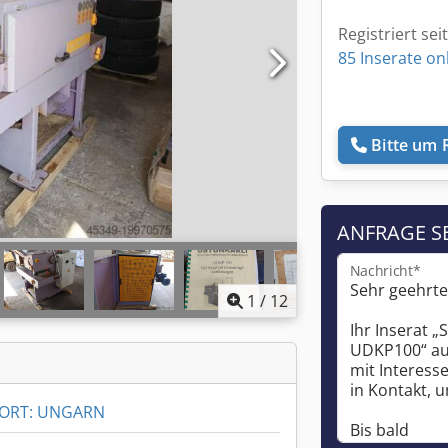
Registriert sei
85 Inserate on
Bitte um 
ANFRAGE S
Nachricht*
1
/
12
ORT: UNGARN