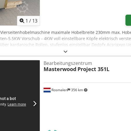
1
/
13
g Vierseitenhobelmaschine maximale Hobelbreite 230mm max. Hob
en-5.5KW Vorschub - 4KW voll einstellbare Köpfe elektrisch vers
ber kardanische Rollen, stufenlos einstellbar Dedpfx Acsrigxyo 
üft im Originalzustand
Bearbeitungszentrum
Masterwood
Project 351L
Rosmalen
356 km