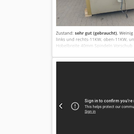
Zustand:
sehr gut (gebraucht)
, Weini
links und rechts-11KW, oben-11KW, unt
Hobelbreite 40mm Spindeln Vorschub ü
Maschinenlänge 415 cm Maschine gepr