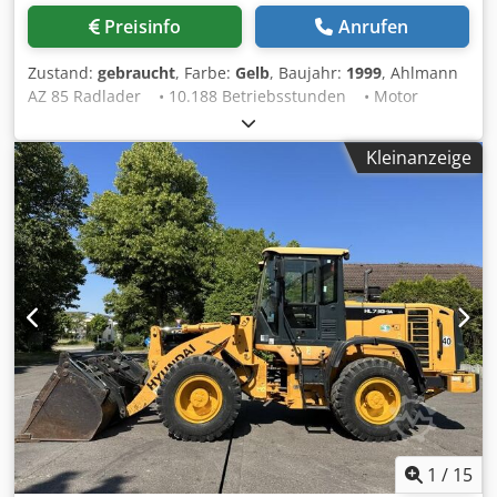
Preisinfo
Anrufen
Zustand:
gebraucht
, Farbe:
Gelb
, Baujahr:
1999
, Ahlmann
AZ 85 Radlader • 10.188 Betriebsstunden • Motor
überholt Dksdpfx Agsy Na H Nj Djr • Breite Reifen •
Schwenkausleger • Schaufel und Gabeln • Zulassung •
Kleinanzeige
Direkt aus dem Einsatz Zustand: Gebraucht Baujahr: 1999
1
/
15