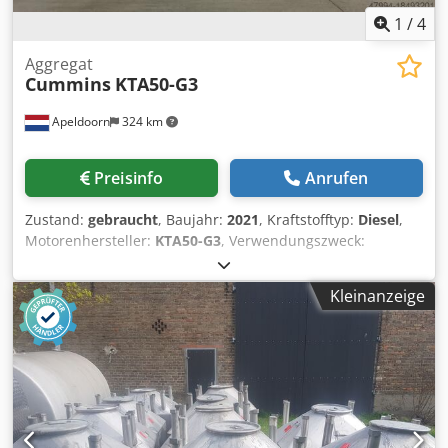
1
/
4
Aggregat
Cummins
KTA50-G3
Apeldoorn
324 km
Preisinfo
Anrufen
Zustand:
gebraucht
, Baujahr:
2021
, Kraftstofftyp:
Diesel
,
Motorenhersteller:
KTA50-G3
, Verwendungszweck:
Bauwesen Leergewicht: 10.500 kg Generatorleistung: 1.400
kVA Abmessungen des Laderaums: 512 x 201 x 233 cm
Kleinanzeige
Wenden Sie sich an Sales Department, um weitere
Informationen zu erhalten. Djdpfx Agjvyn Eve Dekr Über 85
Jahre Sales-Erfahrung in den Niederlanden. Ein
Expertenteam, das nach individuellen Lösungen für Ihren
Bedarf sucht. 1000 Stunden oder 1 Jahr Garantie: optimale
Sicherheit. Rund um die Uhr an sieben Tagen in der
Woche erreichbar. Schneller Service. Großer Vorrat, direkt