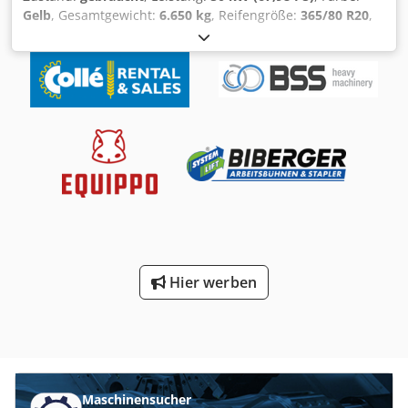
Gelb
, Gesamtgewicht:
6.650 kg
, Reifengröße:
365/80 R20
,
Anzahl der Sitzplätze:
1
, Baujahr:
2005
, Betriebsstunden:
7.480 h
, Ausstattung:
Kabine
, Schnellwechseleinrichtung
Schnellwechsler hydraulisch Dsdoy Id Nfjpfx Ag Dskr 3
Steuerkreise Irrtümer vorbehalten
Hier werben
Maschinensucher