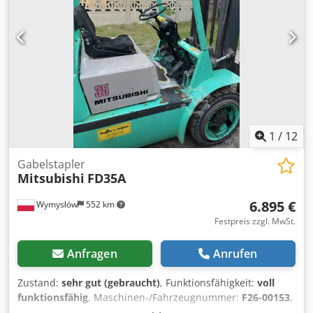
1
/
12
Gabelstapler
Mitsubishi
FD35A
6.895 €
Wymysłów
552 km
Festpreis zzgl. MwSt.
Anfragen
Anrufen
Zustand:
sehr gut (gebraucht)
, Funktionsfähigkeit:
voll
funktionsfähig
, Maschinen-/Fahrzeugnummer:
F26-00153
,
Baujahr:
1997
, Betriebsstunden:
775 h
, Tragkraft:
3.500 kg
,