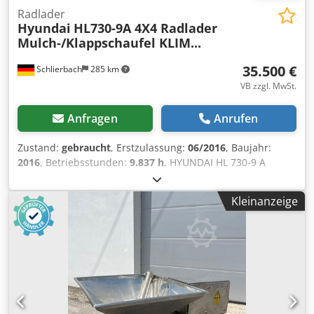
Radlader
Hyundai
HL730-9A 4X4 Radlader
Mulch-/Klappschaufel KLIM...
35.500 €
Schlierbach
285 km
VB zzgl. MwSt.
Anfragen
Anrufen
Zustand:
gebraucht
, Erstzulassung:
06/2016
, Baujahr:
2016
, Betriebsstunden:
9.837 h
, HYUNDAI HL 730-9 A
Radlader mit Much- und Klappschaufel, Klimaautomatik •
ALLRAD • Baujahr 2016 • Betriebsstunden: 9.835 • ca.
Kleinanzeige
27.000 km Anbaugeräte: • Mulchgreifschaufel /
Klappschaufel • Volumen der Schaufel: 2 m³ • Leistung (KW
/ PS): 100 / 136 • Einsatzgewicht: 10.500 kg • GG.: 15.500 kg
• Letzte Sicherheitsprüfung: 14.11.2022 Weitere
Ausstattung: • Klimaautomatik Dksdowmpfpopfx Ag Der •
Rückfahrkamera • CD-Radio • Komfortsitz • Automatik-
/Wandlergetriebe - deutsche Maschine, wurde immer
gewartet / alle Service durch Fachwerkstatt !! - 1. Hand! -