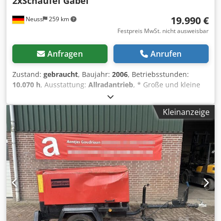
2xSchaufel Gabel
19.990 €
Neuss
259 km
Festpreis MwSt. nicht ausweisbar
Anfragen
Anrufen
Zustand:
gebraucht
, Baujahr:
2006
, Betriebsstunden:
10.070 h
, Ausstattung:
Allradantrieb
, * Große und kleine
Schaufel + Gabel dabei Dkjdpownk Egsfx Ag Djr
Kleinanzeige