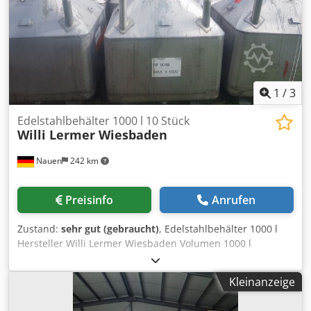
lieferbar.
1
/
3
Edelstahlbehälter 1000 l 10 Stück
Willi Lermer Wiesbaden
Nauen
242 km
Preisinfo
Anrufen
Zustand:
sehr gut (gebraucht)
, Edelstahlbehälter 1000 l
Hersteller Willi Lermer Wiesbaden Volumen 1000 l
stapelbar 10 Stück verfügbar Djdpfxolbiiaj Ag Dekr Sehr
guter Zustand, direkt aus der Produktion!!!
Kleinanzeige