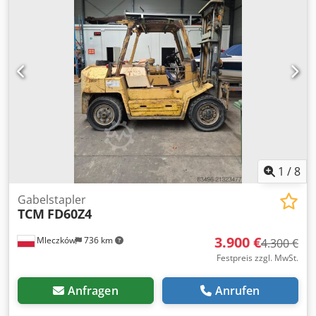
1
/
8
Gabelstapler
TCM
FD60Z4
3.900 €
Mleczków
736 km
4.300 €
Festpreis zzgl. MwSt.
Anfragen
Anrufen