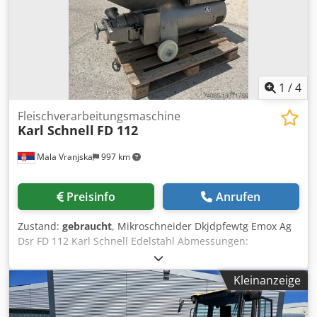
einsatzbereit! Irrtümer und Zwischenverkauf vorbehaltlich!
1
/
4
Fleischverarbeitungsmaschine
Karl Schnell
FD 112
Mala Vranjska
997 km
Preisinfo
Anrufen
Zustand:
gebraucht
, Mikroschneider Dkjdpfewtg Emox Ag
Dsr FD 112 Karl Schnell Edelstahl Abmessungen:
1150x1200x1700 mm Spannung: 400 V / 50 Hz / 3N Bis zu
3500 kg/h Leistung: 51 kW
Kleinanzeige