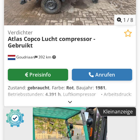
1
/
8
Verdichter
Atlas Copco
Lucht compressor -
Gebruikt
Goudriaan
392 km
Preisinfo
Anrufen
Zustand:
gebraucht
, Farbe:
Rot
, Baujahr:
1981
,
Betriebsstunden:
4.391 h
, Luftkompressor • Arbeitsdruck:
11 bar • 4391 Stunden • Straßenbeleuchtung • Voll
funktionsfähig Zustand: Gebraucht Dkedpfxex S Nxas Ag
Kleinanzeige
Djr Baujahr: 1981