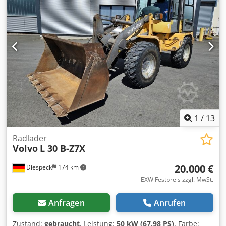
1
/
13
Radlader
Volvo
L 30 B-Z7X
20.000 €
Diespeck
174 km
EXW Festpreis zzgl. MwSt.
Anfragen
Anrufen
Zustand:
gebraucht
, Leistung:
50 kW (67,98 PS)
, Farbe: