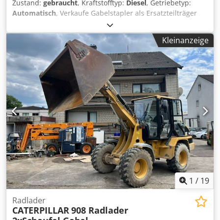
Zustand:
gebraucht
, Kraftstofftyp:
Diesel
, Getriebetyp:
Automatisch
, Verkaufe Gabelstapler als Ersatzteilträger
Gabelstapler der Marke TCM Importiert aus Deutschland
Dodeym D Azopfx Ag Dskr Der Stapler springt nicht an Bei
Kleinanzeige
Interesse bitte kontaktieren.
1
/
19
Radlader
CATERPILLAR
908 Radlader