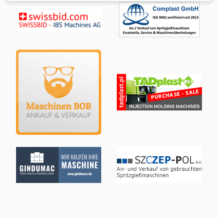
Njrf Lager-Nr.: 503577 Maschinentyp/ Gerätetyp:
Trockenlufttrockner Hersteller: FarragTech GmbH Typ:
CARD 10 S Baujahr: 2011 Behältervolumen: 10 ltr.
Durchsatz: 2 h/3,25 kg/80° ABS Leistung: 1,1 kW Spannung:
230 Volt Trichtervolumen: 70 ltr Zubehör: 2x Saugförderer
ICEVA GS-4mD