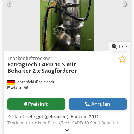
1
/
7
Trockenlufttrockner
FarragTech
CARD 10 S mit
Behälter 2 x Saugförderer
Langenfeld (Rheinland)
243 km
Preisinfo
Anrufen
Zustand:
sehr gut (gebraucht)
, Baujahr:
2011
,
Trockenlufttrockner FarragTech CARD 10 S mit Behälter
und 2 x Saugförderer ICEVA GS-4mD Codpfjy Akk Ssx Ad